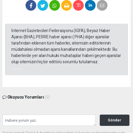
İnternet Gazetecileri Federasyonu (İGFA), Beyaz Haber
Ajansı (BHA), PERRE haber ajansı ( PHA) diğer ajanslar
tarafından eklenen tüm haberler, sitemizin editörlerinin
müdahalesi olmadan ajans kanallarından çekilmektedir. Bu
haberlerde yer alan hukuki muhataplar haberi geçen ajanslar
olup sitemizin hiç bir editörü sorumlu tutulamaz.
akyazı haberleri
Okuyucu Yorumları
(0)
Gönder
Yorum yazarak Topluluk Kuralları’nı kabul etmiş bulunuyor ve akyazimeydan.com