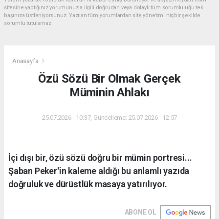
sitesine yaptığınız yorumunuzla ilgili doğrudan veya dolaylı tüm sorumluluğu tek
başınıza üstleniyorsunuz. Yazılan tüm yorumlardan site yönetimi hiçbir şekilde
sorumlu tutulamaz.
Anasayfa
Özü Sözü Bir Olmak Gerçek
Müminin Ahlakı
25.07.2026 - 10:37, Güncelleme: 25.07.2026 - 12:57
İçi dışı bir, özü sözü doğru bir mümin portresi...
Şaban Peker'in kaleme aldığı bu anlamlı yazıda
doğruluk ve dürüstlük masaya yatırılıyor.
ABONE OL