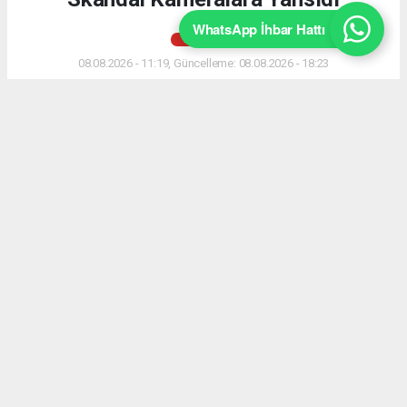
WhatsApp İhbar Hattı
AKYAZI
08.08.2026 - 11:19, Güncelleme: 08.08.2026 - 18:23
Yağcılar Mahallesi’nde gece saatlerinde yaşanan
skandal mahalleyi ayağa kaldırdı. Güvenlik
kamerasına yansıyan çirkin görüntülere tepki yağdı.
ABONE OL