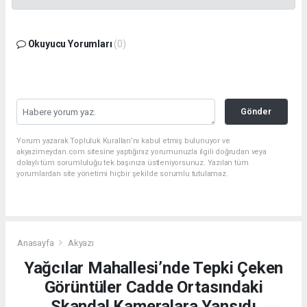
Okuyucu Yorumları
(0)
Gönder
Yorum yazarak Topluluk Kuralları’nı kabul etmiş bulunuyor ve
akyazimeydan.com sitesine yaptığınız yorumunuzla ilgili doğrudan veya
dolaylı tüm sorumluluğu tek başınıza üstleniyorsunuz. Yazılan tüm
yorumlardan site yönetimi hiçbir şekilde sorumlu tutulamaz.
Anasayfa
Akyazı
Yağcılar Mahallesi’nde Tepki Çeken
Görüntüler Cadde Ortasındaki
Skandal Kameralara Yansıdı