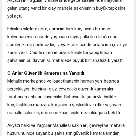
Akyazı’nın Yağcılar Mahallesi’nde gece saatlerinde meydana
gelen utanç verici bir olay, mahalle sakinlerinin büyük tepkisine
yol açtı.
Edinilen bilgilere göre, caminin tam karşısında bulunan
kahvehanenin önünde yaşanan olayda, alkollü olduğu öne
sürülen kimliği belirsiz kişi veya kişiler cadde ortasında çevreye
zarar verdi. Cadde üzerine büyük tuvaletini yapıp kusan
şahısların bu davranışı, mahallede büyük bir rahatsızlık yarattı.
O Anlar Güvenlik Kamerasına Yansıdı
Mahalle merkezinde ve ibadethanenin hemen yanı başında
gerçekleşen bu çirkin olay, çevredeki güvenlik kameraları
tarafından anbean kaydedildi. Sabahın ilk ışıklarıyla birlikte
karşılaştıkları manzara karşısında şaşkınlık ve öfke yaşayan
mahalle sakinleri, durumun kabul edilemez olduğunu belirtti.
Akyazı halkı ve Yağcılar Mahallesi sakinleri, çevreyi ve mahalle
huzurunu hiçe sayan bu şahısların güvenlik kameralarından