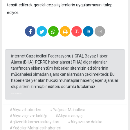
tespit edilerek gerekli cezai işlemlerin uygulanmasını talep
ediyor.
İnternet Gazetecileri Federasyonu (İGFA), Beyaz Haber
Ajansı (BHA), PERRE haber ajansı ( PHA) diğer ajanslar
tarafından eklenen tüm haberler, sitemizin editörlerinin
müdahalesi olmadan ajans kanallarından çekilmektedir. Bu
haberlerde yer alan hukuki muhataplar haberi geçen ajanslar
olup sitemizin hiç bir editörü sorumlu tutulamaz.
akyazı haberleri
#Akyazı haberleri
#Yağcılar Mahallesi
#Akyazı çevre kirliliği
#Akyazı asayiş
#güvenlik kamerası kayıtları
#Akyazı son dakika
#Yağcılar Mahallesi haberleri