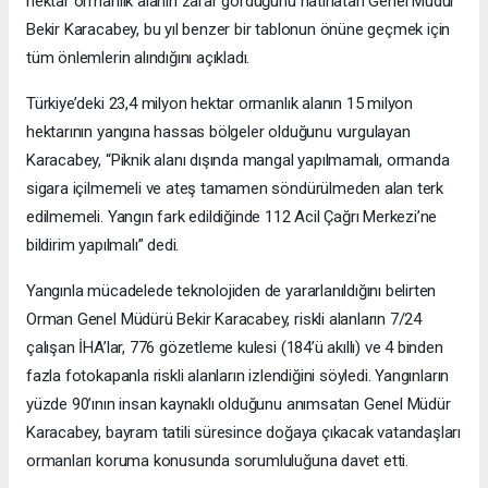
hektar ormanlık alanın zarar gördüğünü hatırlatan Genel Müdür
Bekir Karacabey, bu yıl benzer bir tablonun önüne geçmek için
tüm önlemlerin alındığını açıkladı.
Türkiye’deki 23,4 milyon hektar ormanlık alanın 15 milyon
hektarının yangına hassas bölgeler olduğunu vurgulayan
Karacabey, “Piknik alanı dışında mangal yapılmamalı, ormanda
sigara içilmemeli ve ateş tamamen söndürülmeden alan terk
edilmemeli. Yangın fark edildiğinde 112 Acil Çağrı Merkezi’ne
bildirim yapılmalı” dedi.
Yangınla mücadelede teknolojiden de yararlanıldığını belirten
Orman Genel Müdürü Bekir Karacabey, riskli alanların 7/24
çalışan İHA’lar, 776 gözetleme kulesi (184’ü akıllı) ve 4 binden
fazla fotokapanla riskli alanların izlendiğini söyledi. Yangınların
yüzde 90’ının insan kaynaklı olduğunu anımsatan Genel Müdür
Karacabey, bayram tatili süresince doğaya çıkacak vatandaşları
ormanları koruma konusunda sorumluluğuna davet etti.