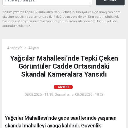
Yorum yazarak Topluluk Kuralları’nı kabul etmiş bulunuyor ve akyazimeydan.com
sitesine yaptığınız yorumunuzla ilgili doğrudan veya dolaylı tüm sorumluluğu tek
başınıza üstleniyorsunuz. Yazılan tüm yorumlardan site yönetimi hiçbir şekilde
sorumlu tutulamaz.
Anasayfa
Akyazı
Yağcılar Mahallesi’nde Tepki Çeken
Görüntüler Cadde Ortasındaki
Skandal Kameralara Yansıdı
AKYAZI
08.08.2026 - 11:19, Güncelleme: 08.08.2026 - 18:23
Yağcılar Mahallesi’nde gece saatlerinde yaşanan
skandal mahalleyi ayağa kaldırdı. Güvenlik