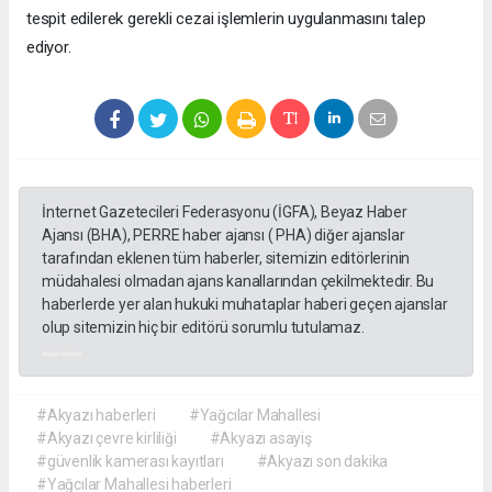
tespit edilerek gerekli cezai işlemlerin uygulanmasını talep
ediyor.
İnternet Gazetecileri Federasyonu (İGFA), Beyaz Haber
Ajansı (BHA), PERRE haber ajansı ( PHA) diğer ajanslar
tarafından eklenen tüm haberler, sitemizin editörlerinin
müdahalesi olmadan ajans kanallarından çekilmektedir. Bu
haberlerde yer alan hukuki muhataplar haberi geçen ajanslar
olup sitemizin hiç bir editörü sorumlu tutulamaz.
akyazı haberleri
#Akyazı haberleri
#Yağcılar Mahallesi
#Akyazı çevre kirliliği
#Akyazı asayiş
#güvenlik kamerası kayıtları
#Akyazı son dakika
#Yağcılar Mahallesi haberleri