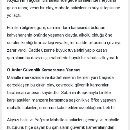
Akyazı’nın Yağcılar Mahallesi’nde gece saatlerinde meydana
gelen utanç verici bir olay, mahalle sakinlerinin büyük tepkisine
yol açtı.
Edinilen bilgilere göre, caminin tam karşısında bulunan
kahvehanenin önünde yaşanan olayda, alkollü olduğu öne
sürülen kimliği belirsiz kişi veya kişiler cadde ortasında çevreye
zarar verdi. Cadde üzerine büyük tuvaletini yapıp kusan
şahısların bu davranışı, mahallede büyük bir rahatsızlık yarattı.
O Anlar Güvenlik Kamerasına Yansıdı
Mahalle merkezinde ve ibadethanenin hemen yanı başında
gerçekleşen bu çirkin olay, çevredeki güvenlik kameraları
tarafından anbean kaydedildi. Sabahın ilk ışıklarıyla birlikte
karşılaştıkları manzara karşısında şaşkınlık ve öfke yaşayan
mahalle sakinleri, durumun kabul edilemez olduğunu belirtti.
Akyazı halkı ve Yağcılar Mahallesi sakinleri, çevreyi ve mahalle
huzurunu hiçe sayan bu şahısların güvenlik kameralarından