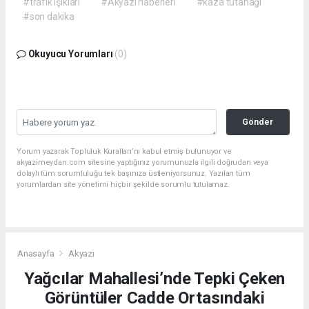
#trafik ışıkları
#Akyazı haberleri
#kaza tutanağı
#son dakika
Okuyucu Yorumları
(0)
Gönder
Yorum yazarak Topluluk Kuralları’nı kabul etmiş bulunuyor ve
akyazimeydan.com sitesine yaptığınız yorumunuzla ilgili doğrudan veya
dolaylı tüm sorumluluğu tek başınıza üstleniyorsunuz. Yazılan tüm
yorumlardan site yönetimi hiçbir şekilde sorumlu tutulamaz.
Anasayfa
Akyazı
Yağcılar Mahallesi’nde Tepki Çeken
Görüntüler Cadde Ortasındaki