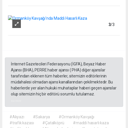
3
/3
İnternet Gazetecileri Federasyonu (İGFA), Beyaz Haber
Ajansı (BHA), PERRE haber ajansı ( PHA) diğer ajanslar
tarafından eklenen tüm haberler, sitemizin editörlerinin
müdahalesi olmadan ajans kanallarından çekilmektedir. Bu
haberlerde yer alan hukuki muhataplar haberi geçen ajanslar
olup sitemizin hiç bir editörü sorumlu tutulamaz.
akyazı haberleri
#Akyazı
#Sakarya
#Ormanköy Kavşağı
#trafik kazası
#Çatalköprü
#maddi hasarlı kaza