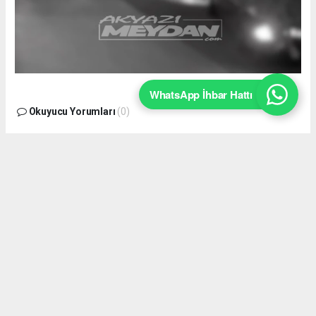
WhatsApp İhbar Hattı
Okuyucu Yorumları
(0)
Gönder
Yorum yazarak Topluluk Kuralları’nı kabul etmiş bulunuyor ve
akyazimeydan.com sitesine yaptığınız yorumunuzla ilgili doğrudan veya
dolaylı tüm sorumluluğu tek başınıza üstleniyorsunuz. Yazılan tüm
yorumlardan site yönetimi hiçbir şekilde sorumlu tutulamaz.