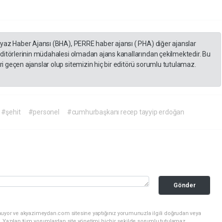
eyaz Haber Ajansı (BHA), PERRE haber ajansı ( PHA) diğer ajanslar
editörlerinin müdahalesi olmadan ajans kanallarından çekilmektedir. Bu
 geçen ajanslar olup sitemizin hiç bir editörü sorumlu tutulamaz.
#şehit
#personel
#cumhurbaşkanı recep tayyip erdoğan
Gönder
nuyor ve akyazimeydan.com sitesine yaptığınız yorumunuzla ilgili doğrudan veya
. Yazılan tüm yorumlardan site yönetimi hiçbir şekilde sorumlu tutulamaz.