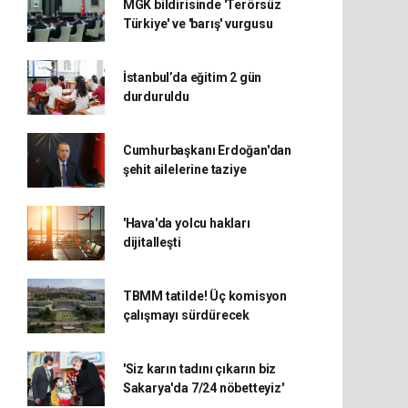
MGK bildirisinde 'Terörsüz
Türkiye' ve 'barış' vurgusu
İstanbul’da eğitim 2 gün
durduruldu
Cumhurbaşkanı Erdoğan'dan
şehit ailelerine taziye
'Hava'da yolcu hakları
dijitalleşti
TBMM tatilde! Üç komisyon
çalışmayı sürdürecek
'Siz karın tadını çıkarın biz
Sakarya'da 7/24 nöbetteyiz'