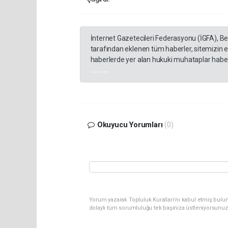
İnternet Gazetecileri Federasyonu (İGFA), B
tarafından eklenen tüm haberler, sitemizin 
haberlerde yer alan hukuki muhataplar haberi
akyazı haberleri
Okuyucu Yorumları
(0)
Yorum yazarak Topluluk Kuralları’nı kabul etmiş bulu
dolaylı tüm sorumluluğu tek başınıza üstleniyorsunuz