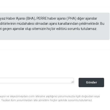
eyaz Haber Ajansı (BHA), PERRE haber ajansı ( PHA) diğer ajanslar
editörlerinin müdahalesi olmadan ajans kanallarından çekilmektedir. Bu
 geçen ajanslar olup sitemizin hiç bir editörü sorumlu tutulamaz.
Gönder
nuyor ve akyazimeydan.com sitesine yaptığınız yorumunuzla ilgili doğrudan veya
. Yazılan tüm yorumlardan site yönetimi hiçbir şekilde sorumlu tutulamaz.