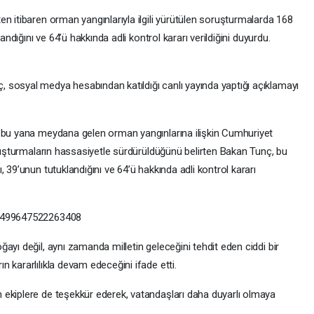
n itibaren orman yangınlarıyla ilgili yürütülen soruşturmalarda 168
andığını ve 64’ü hakkında adli kontrol kararı verildiğini duyurdu.
 sosyal medya hesabından katıldığı canlı yayında yaptığı açıklamayı
n bu yana meydana gelen orman yangınlarına ilişkin Cumhuriyet
oruşturmaların hassasiyetle sürdürüldüğünü belirten Bakan Tunç, bu
 39’unun tutuklandığını ve 64’ü hakkında adli kontrol kararı
50499647522263408
ayı değil, aynı zamanda milletin geleceğini tehdit eden ciddi bir
 kararlılıkla devam edeceğini ifade etti.
 ekiplere de teşekkür ederek, vatandaşları daha duyarlı olmaya