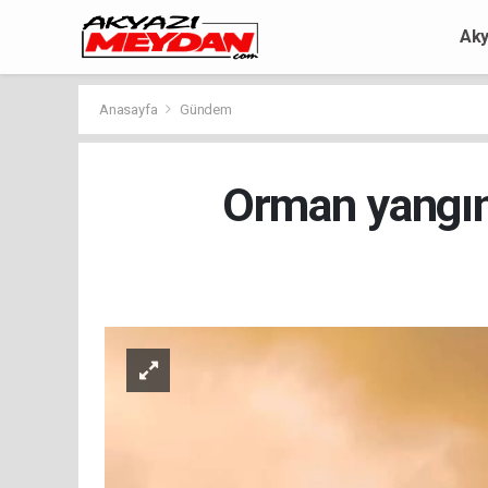
Aky
Anasayfa
Gündem
Orman yangınl