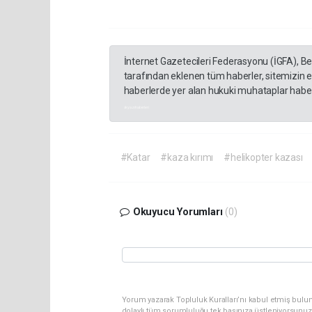
İnternet Gazetecileri Federasyonu (İGFA), B
tarafından eklenen tüm haberler, sitemizin 
haberlerde yer alan hukuki muhataplar haberi
akyazı haberleri
#Katar
#kaza kırımı
#helikopter kazası
Okuyucu Yorumları
(0)
Yorum yazarak Topluluk Kuralları’nı kabul etmiş bulu
dolaylı tüm sorumluluğu tek başınıza üstleniyorsunuz