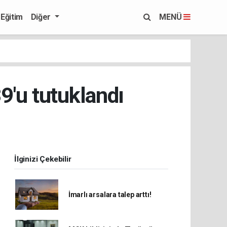
Eğitim
Diğer
MENÜ
9'u tutuklandı
İlginizi Çekebilir
İmarlı arsalara talep arttı!