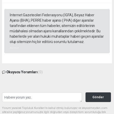
İnternet Gazetecileri Federasyonu (İGFA), Beyaz Haber
Ajansı (BHA), PERRE haber ajansı ( PHA) diğer ajanslar
tarafından eklenen tüm haberler, sitemizin editörlerinin
müdahalesi olmadan ajans kanallarından çekilmektedir. Bu
haberlerde yer alan hukuki muhataplar haberi geçen ajanslar
olup sitemizin hiç bir editörü sorumlu tutulamaz.
akyazı haberleri
Okuyucu Yorumları
(0)
Gönder
Yorum yazarak Topluluk Kuralları’nı kabul etmiş bulunuyor ve akyazimeydan.com
sitesine yaptığınız yorumunuzla ilgili doğrudan veya dolaylı tüm sorumluluğu tek