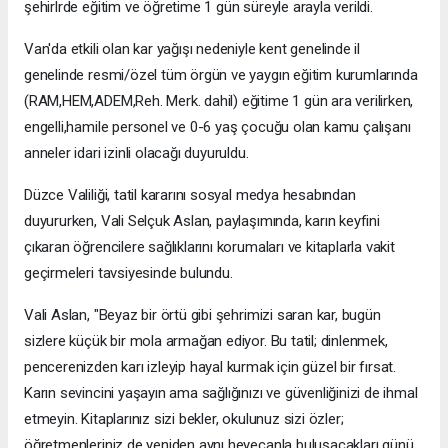
şehirlrde eğitim ve öğretime 1 gün süreyle arayla verildi.
Van'da etkili olan kar yağışı nedeniyle kent genelinde il
genelinde resmi/özel tüm örgün ve yaygın eğitim kurumlarında
(RAM,HEM,ADEM,Reh. Merk. dahil) eğitime 1 gün ara verilirken,
engelli,hamile personel ve 0-6 yaş çocuğu olan kamu çalışanı
anneler idari izinli olacağı duyuruldu.
Düzce Valiliği, tatil kararını sosyal medya hesabından
duyururken, Vali Selçuk Aslan, paylaşımında, karın keyfini
çıkaran öğrencilere sağlıklarını korumaları ve kitaplarla vakit
geçirmeleri tavsiyesinde bulundu.
Vali Aslan, "Beyaz bir örtü gibi şehrimizi saran kar, bugün
sizlere küçük bir mola armağan ediyor. Bu tatil; dinlenmek,
pencerenizden karı izleyip hayal kurmak için güzel bir fırsat.
Karın sevincini yaşayın ama sağlığınızı ve güvenliğinizi de ihmal
etmeyin. Kitaplarınız sizi bekler, okulunuz sizi özler;
öğretmenleriniz de yeniden aynı heyecanla buluşacakları günü