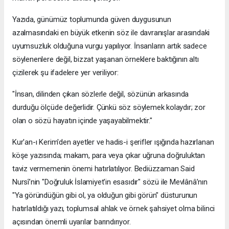
​Yazıda, günümüz toplumunda güven duygusunun
azalmasındaki en büyük etkenin söz ile davranışlar arasındaki
uyumsuzluk olduğuna vurgu yapılıyor. İnsanların artık sadece
söylenenlere değil, bizzat yaşanan örneklere baktığının altı
çizilerek şu ifadelere yer veriliyor:
​"İnsan, dilinden çıkan sözlerle değil, sözünün arkasında
durduğu ölçüde değerlidir. Çünkü söz söylemek kolaydır; zor
olan o sözü hayatın içinde yaşayabilmektir."
​Kur'an-ı Kerim'den ayetler ve hadis-i şerifler ışığında hazırlanan
köşe yazısında; makam, para veya çıkar uğruna doğruluktan
taviz vermemenin önemi hatırlatılıyor. Bediüzzaman Said
Nursî’nin "Doğruluk İslamiyet'in esasıdır" sözü ile Mevlânâ’nın
"Ya göründüğün gibi ol, ya olduğun gibi görün" düsturunun
hatırlatıldığı yazı, toplumsal ahlak ve örnek şahsiyet olma bilinci
açısından önemli uyarılar barındırıyor.