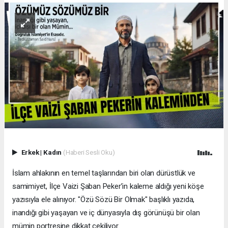
Erkek
|
Kadın
(Haberi Sesli Oku)
İslam ahlakının en temel taşlarından biri olan dürüstlük ve
samimiyet, İlçe Vaizi Şaban Peker’in kaleme aldığı yeni köşe
yazısıyla ele alınıyor. "Özü Sözü Bir Olmak" başlıklı yazıda,
inandığı gibi yaşayan ve iç dünyasıyla dış görünüşü bir olan
mümin portresine dikkat çekiliyor.