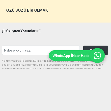
ÖZÜ SÖZÜ BİR OLMAK
Okuyucu Yorumları
(0)
Gönder
WhatsApp İhbar Hattı
Yorum yazarak Topluluk Kuralları’nı kabul etmiş bulunuyor ve akyazimeydan.com
sitesine yaptığınız yorumunuzla ilgili doğrudan veya dolaylı tüm sorumluluğu tek
başınıza üstleniyorsunuz. Yazılan tüm yorumlardan site yönetimi hiçbir şekilde
sorumlu tutulamaz.
haber paketi
haber scripti
haber yazılımı
Tüm hakları saklı tutulmaktadır.Copyright 2026©