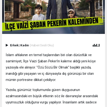
Erkek
|
Kadın
(Haberi Sesli Oku)
İslam ahlakının en temel taşlarından biri olan dürüstlük ve
samimiyet, İlçe Vaizi Şaban Peker’in kaleme aldığı yeni köşe
yazısıyla ele alınıyor. "Özü Sözü Bir Olmak" başlıklı yazıda,
inandığı gibi yaşayan ve iç dünyasıyla dış görünüşü bir olan
mümin portresine dikkat çekiliyor.
​Yazıda, günümüz toplumunda güven duygusunun
azalmasındaki en büyük etkenin söz ile davranışlar arasındaki
uyumsuzluk olduğuna vurgu yapılıyor. İnsanların artık sadece