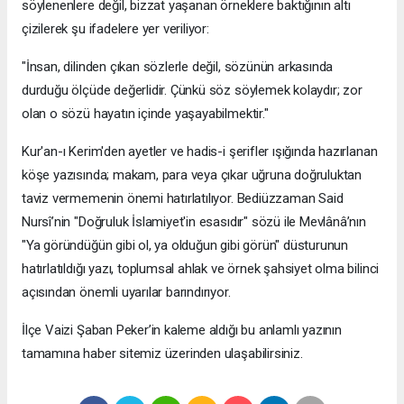
söylenenlere değil, bizzat yaşanan örneklere baktığının altı
çizilerek şu ifadelere yer veriliyor:
​"İnsan, dilinden çıkan sözlerle değil, sözünün arkasında
durduğu ölçüde değerlidir. Çünkü söz söylemek kolaydır; zor
olan o sözü hayatın içinde yaşayabilmektir."
​Kur'an-ı Kerim'den ayetler ve hadis-i şerifler ışığında hazırlanan
köşe yazısında; makam, para veya çıkar uğruna doğruluktan
taviz vermemenin önemi hatırlatılıyor. Bediüzzaman Said
Nursî’nin "Doğruluk İslamiyet'in esasıdır" sözü ile Mevlânâ’nın
"Ya göründüğün gibi ol, ya olduğun gibi görün" düsturunun
hatırlatıldığı yazı, toplumsal ahlak ve örnek şahsiyet olma bilinci
açısından önemli uyarılar barındırıyor.
​İlçe Vaizi Şaban Peker’in kaleme aldığı bu anlamlı yazının
tamamına haber sitemiz üzerinden ulaşabilirsiniz.