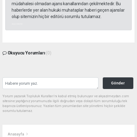
müdahalesi olmadan ajans kanallarından çekilmektedir. Bu
haberlerde yer alan hukuki muhataplar haberi geçen ajanslar
olup sitemizin hiç bir editörü sorumlu tutulamaz.
akyazı haberleri
Okuyucu Yorumları
(0)
Gönder
Yorum yazarak Topluluk Kuralları’nı kabul etmiş bulunuyor ve akyazimeydan.com
sitesine yaptığınız yorumunuzla ilgili doğrudan veya dolaylı tüm sorumluluğu tek
başınıza üstleniyorsunuz. Yazılan tüm yorumlardan site yönetimi hiçbir şekilde
sorumlu tutulamaz.
Anasayfa