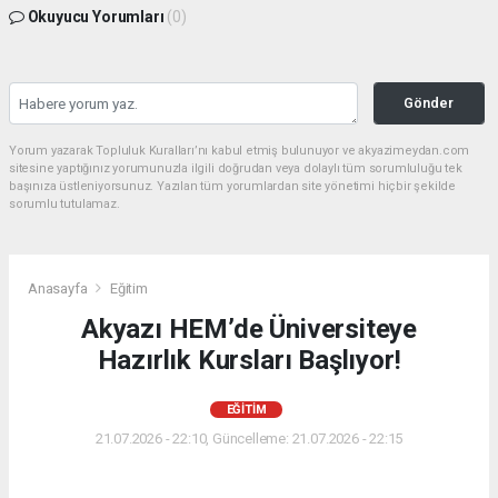
Okuyucu Yorumları
(0)
Gönder
Yorum yazarak Topluluk Kuralları’nı kabul etmiş bulunuyor ve akyazimeydan.com
sitesine yaptığınız yorumunuzla ilgili doğrudan veya dolaylı tüm sorumluluğu tek
başınıza üstleniyorsunuz. Yazılan tüm yorumlardan site yönetimi hiçbir şekilde
sorumlu tutulamaz.
Anasayfa
Eğitim
Akyazı HEM’de Üniversiteye
Hazırlık Kursları Başlıyor!
EĞITIM
21.07.2026 - 22:10, Güncelleme: 21.07.2026 - 22:15