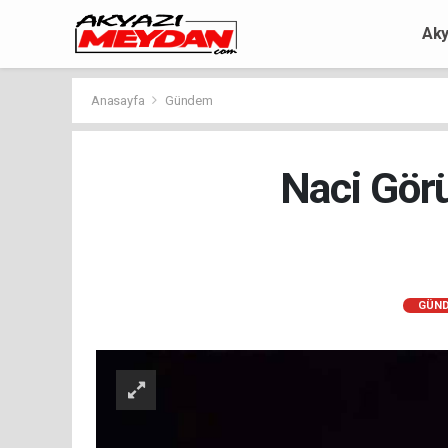
Aky
Anasayfa
Gündem
Naci Görü
GÜN