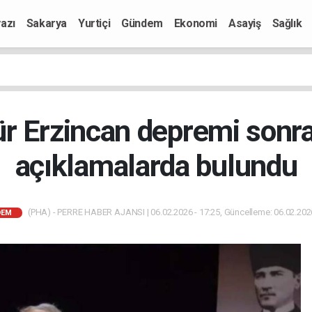
azı
Sakarya
Yurtiçi
Gündem
Ekonomi
Asayiş
Sağlık
r Erzincan depremi sonr
açıklamalarda bulundu
(PHA) - PERRE HABER AJANSI | 06.02.2026 - 17:25, Güncelleme: 06.02.2026
DEM