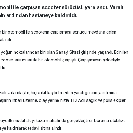
mobil ile çarpışan scooter sürücüsü yaralandı. Yaralı
in ardından hastaneye kaldırıldı.
nde bir otomobil ile scooterın çarpışması sonucu meydana gelen
alandı.
 yoğun noktalarından biri olan Sanayi Sitesi girişinde yaşandı. Edinilen
scooter sürücüsü ile bir otomobil çarpıştı. Çarpışmanın şiddetiyle
ldu.
arlı vatandaşlar, hiç vakit kaybetmeden yaralı gencin yardımına
rın ihbarı üzerine, olay yerine hızla 112 Acil sağlık ve polis ekipleri
ücüye ilk müdahaleyi kaza mahallinde gerçekleştirdi. Durumu stabilize
kaldırılarak tedavi altına alındı.