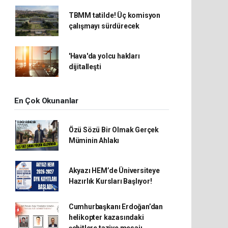
TBMM tatilde! Üç komisyon
çalışmayı sürdürecek
'Hava'da yolcu hakları
dijitalleşti
En Çok Okunanlar
Özü Sözü Bir Olmak Gerçek
Müminin Ahlakı
Akyazı HEM’de Üniversiteye
Hazırlık Kursları Başlıyor!
Cumhurbaşkanı Erdoğan’dan
helikopter kazasındaki
şehitlere taziye mesajı