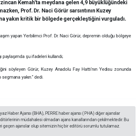
zincan Kemah'ta meydana gelen 4,9 büyüklüğündeki
zken, Prof. Dr. Naci Görür sarsıntının Kuzey
a yakın kritik bir bölgede gerçekleştiğini vurguladı.
şım yapan Yerbilimci Prof. Dr. Naci Görür, depremin olduğu bölgeye
paylaşımda şu ifadeleri kullandı;
iğini söyleyen Görür, Kuzey Anadolu Fay Hattı'nın Yedisu zonunda
o segmana yakın." dedi.
eyaz Haber Ajansı (BHA), PERRE haber ajansı ( PHA) diğer ajanslar
editörlerinin müdahalesi olmadan ajans kanallarından çekilmektedir. Bu
 geçen ajanslar olup sitemizin hiç bir editörü sorumlu tutulamaz.