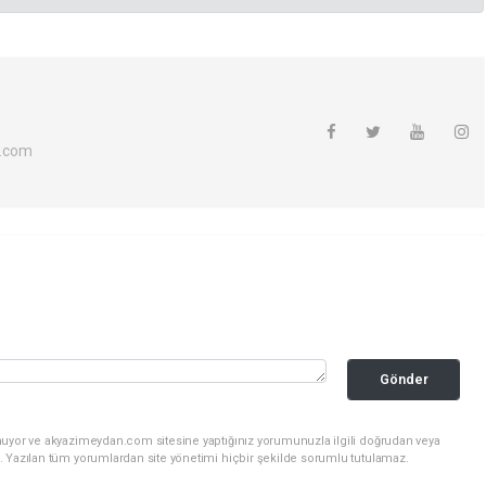
.com
Gönder
nuyor ve akyazimeydan.com sitesine yaptığınız yorumunuzla ilgili doğrudan veya
. Yazılan tüm yorumlardan site yönetimi hiçbir şekilde sorumlu tutulamaz.