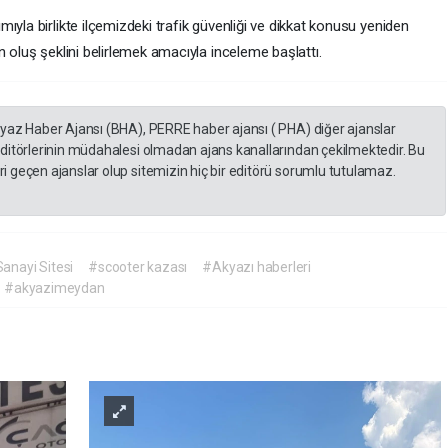
ıyla birlikte ilçemizdeki trafik güvenliği ve dikkat konusu yeniden
n oluş şeklini belirlemek amacıyla inceleme başlattı.
eyaz Haber Ajansı (BHA), PERRE haber ajansı ( PHA) diğer ajanslar
editörlerinin müdahalesi olmadan ajans kanallarından çekilmektedir. Bu
 geçen ajanslar olup sitemizin hiç bir editörü sorumlu tutulamaz.
anayi Sitesi
#scooter kazası
#Akyazı haberleri
#akyazimeydan