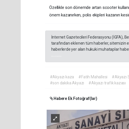
Özellikle son dönemde artan scooter kullanım
önem kazanırken, polis ekipleri kazanın kesi
İnternet Gazetecileri Federasyonu (İGFA), B
tarafından eklenen tüm haberler, sitemizin 
haberlerde yer alan hukuki muhataplar haberi
akyazı haberleri
#Akyazı kaza
#Fatih Mahallesi
#Akyazı S
#son dakika Akyazı
#Akyazı trafik kazası
Habere Ek Fotoğraf(lar)