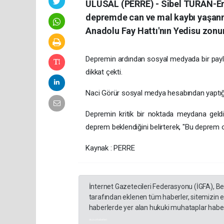
ULUSAL (PERRE) - Sibel TURAN-Er
depremde can ve mal kaybı yaşanma
Anadolu Fay Hattı'nın Yedisu zonun
Depremin ardından sosyal medyada bir payla
dikkat çekti.
Naci Görür sosyal medya hesabından yaptığı 
Depremin kritik bir noktada meydana geld
deprem beklendiğini belirterek, "Bu deprem 
Kaynak : PERRE
İnternet Gazetecileri Federasyonu (İGFA), B
tarafından eklenen tüm haberler, sitemizin 
haberlerde yer alan hukuki muhataplar haberi
akyazı haberleri