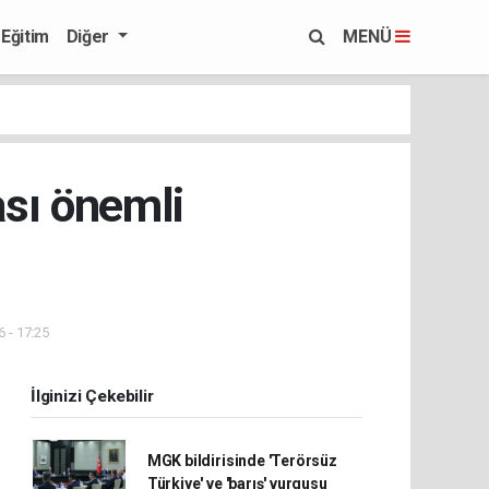
Eğitim
Diğer
MENÜ
ası önemli
 - 17:25
İlginizi Çekebilir
MGK bildirisinde 'Terörsüz
Türkiye' ve 'barış' vurgusu