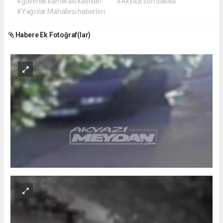
#güvenlik kamerası kayıtları
#Akyazı son dakika
#Yağcılar Mahallesi haberleri
Habere Ek Fotoğraf(lar)