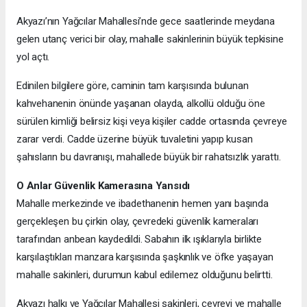
Akyazı’nın Yağcılar Mahallesi’nde gece saatlerinde meydana
gelen utanç verici bir olay, mahalle sakinlerinin büyük tepkisine
yol açtı.
Edinilen bilgilere göre, caminin tam karşısında bulunan
kahvehanenin önünde yaşanan olayda, alkollü olduğu öne
sürülen kimliği belirsiz kişi veya kişiler cadde ortasında çevreye
zarar verdi. Cadde üzerine büyük tuvaletini yapıp kusan
şahısların bu davranışı, mahallede büyük bir rahatsızlık yarattı.
O Anlar Güvenlik Kamerasına Yansıdı
Mahalle merkezinde ve ibadethanenin hemen yanı başında
gerçekleşen bu çirkin olay, çevredeki güvenlik kameraları
tarafından anbean kaydedildi. Sabahın ilk ışıklarıyla birlikte
karşılaştıkları manzara karşısında şaşkınlık ve öfke yaşayan
mahalle sakinleri, durumun kabul edilemez olduğunu belirtti.
Akyazı halkı ve Yağcılar Mahallesi sakinleri, çevreyi ve mahalle