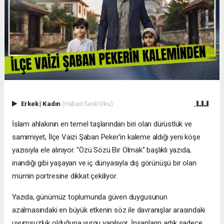
Erkek
|
Kadın
(Haberi Sesli Oku)
İslam ahlakının en temel taşlarından biri olan dürüstlük ve
samimiyet, İlçe Vaizi Şaban Peker’in kaleme aldığı yeni köşe
yazısıyla ele alınıyor. "Özü Sözü Bir Olmak" başlıklı yazıda,
inandığı gibi yaşayan ve iç dünyasıyla dış görünüşü bir olan
mümin portresine dikkat çekiliyor.
​Yazıda, günümüz toplumunda güven duygusunun
azalmasındaki en büyük etkenin söz ile davranışlar arasındaki
uyumsuzluk olduğuna vurgu yapılıyor. İnsanların artık sadece