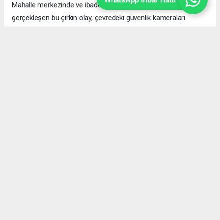
Mahalle merkezinde ve ibadethanenin hemen yanı başında
gerçekleşen bu çirkin olay, çevredeki güvenlik kameraları
tarafından anbean kaydedildi. Sabahın ilk ışıklarıyla birlikte
karşılaştıkları manzara karşısında şaşkınlık ve öfke yaşayan
mahalle sakinleri, durumun kabul edilemez olduğunu belirtti.
Akyazı halkı ve Yağcılar Mahallesi sakinleri, çevreyi ve mahalle
huzurunu hiçe sayan bu şahısların güvenlik kameralarından
tespit edilerek gerekli cezai işlemlerin uygulanmasını talep
ediyor.
İnternet Gazetecileri Federasyonu (İGFA), Beyaz Haber
Ajansı (BHA), PERRE haber ajansı ( PHA) diğer ajanslar
tarafından eklenen tüm haberler, sitemizin editörlerinin
müdahalesi olmadan ajans kanallarından çekilmektedir. Bu