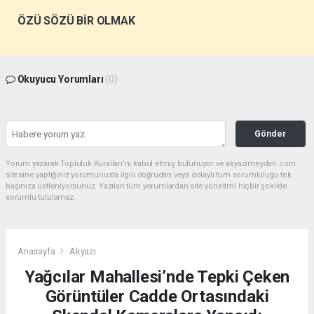
ÖZÜ SÖZÜ BİR OLMAK
Okuyucu Yorumları
(0)
Gönder
Yorum yazarak Topluluk Kuralları’nı kabul etmiş bulunuyor ve akyazimeydan.com
sitesine yaptığınız yorumunuzla ilgili doğrudan veya dolaylı tüm sorumluluğu tek
başınıza üstleniyorsunuz. Yazılan tüm yorumlardan site yönetimi hiçbir şekilde
sorumlu tutulamaz.
Anasayfa
Akyazı
Yağcılar Mahallesi’nde Tepki Çeken
Görüntüler Cadde Ortasındaki