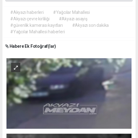
#Akyazı haberleri
#Yağcılar Mahallesi
#Akyazı çevre kirliliği
#Akyazı asayiş
#güvenlik kamerası kayıtları
#Akyazı son dakika
#Yağcılar Mahallesi haberleri
Habere Ek Fotoğraf(lar)