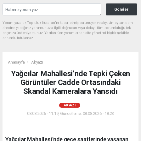
Gönder
Yorum yazarak Topluluk Kuralları’nı kabul etmiş bulunuyor ve akyazimeydan.com
sitesine yaptığınız yorumunuzla ilgili doğrudan veya dolaylı tüm sorumluluğu tek
başınıza üstleniyorsunuz. Yazılan tüm yorumlardan site yönetimi hiçbir şekilde
sorumlu tutulamaz.
Anasayfa
Akyazı
Yağcılar Mahallesi’nde Tepki Çeken
Görüntüler Cadde Ortasındaki
Skandal Kameralara Yansıdı
AKYAZI
08.08.2026 - 11:19, Güncelleme: 08.08.2026 - 18:23
Yağcılar Mahallesi’nde gece saatlerinde yaşanan