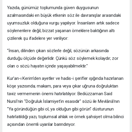
​Yazıda, günümüz toplumunda güven duygusunun
azalmasındaki en büyük etkenin söz ile davranışlar arasındaki
uyumsuzluk olduğuna vurgu yapılıyor. İnsanların artık sadece
söylenenlere değil, bizzat yaşanan örneklere baktığının altı
çizilerek şu ifadelere yer veriliyor:
​"İnsan, dilinden çıkan sözlerle değil, sözünün arkasında
durduğu ölçüde değerlidir. Çünkü söz söylemek kolaydır; zor
olan o sözü hayatın içinde yaşayabilmektir."
​Kur'an-ı Kerim'den ayetler ve hadis-i şerifler ışığında hazırlanan
köşe yazısında; makam, para veya çıkar uğruna doğruluktan
taviz vermemenin önemi hatırlatılıyor. Bediüzzaman Said
Nursî’nin "Doğruluk İslamiyet'in esasıdır" sözü ile Mevlânâ’nın
"Ya göründüğün gibi ol, ya olduğun gibi görün" düsturunun
hatırlatıldığı yazı, toplumsal ahlak ve örnek şahsiyet olma bilinci
açısından önemli uyarılar barındırıyor.