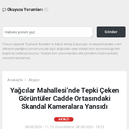
Okuyucu Yorumları
(0)
Gönder
Yorum yazarak Topluluk Kuralları’nı kabul etmiş bulunuyor ve akyazimeydan.com
sitesine yaptığınız yorumunuzla ilgili doğrudan veya dolaylı tüm sorumluluğu tek
başınıza üstleniyorsunuz. Yazılan tüm yorumlardan site yönetimi hiçbir şekilde
sorumlu tutulamaz.
Anasayfa
Akyazı
Yağcılar Mahallesi’nde Tepki Çeken
Görüntüler Cadde Ortasındaki
Skandal Kameralara Yansıdı
AKYAZI
08.08.2026 - 11:19, Güncelleme: 08.08.2026 - 18:23