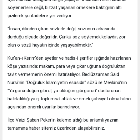
söylenenlere değil, bizzat yaşanan örneklere baktığının altı
çizilerek şu ifadelere yer veriliyor:
​"İnsan, dilinden çıkan sözlerle değil, sözünün arkasında
durduğu ölçüde değerlidir. Çünkü söz söylemek kolaydır; zor
olan o sözü hayatın içinde yaşayabilmektir."
​Kur'an-ı Kerim'den ayetler ve hadis-i şerifler ışığında hazırlanan
köşe yazısında; makam, para veya çıkar uğruna doğruluktan
taviz vermemenin önemi hatırlatılıyor. Bediüzzaman Said
Nursî’nin "Doğruluk İslamiyet'in esasıdır" sözü ile Mevlânâ’nın
"Ya göründüğün gibi ol, ya olduğun gibi görün" düsturunun
hatırlatıldığı yazı, toplumsal ahlak ve örnek şahsiyet olma bilinci
açısından önemli uyarılar barındırıyor.
​İlçe Vaizi Şaban Peker’in kaleme aldığı bu anlamlı yazının
tamamına haber sitemiz üzerinden ulaşabilirsiniz.