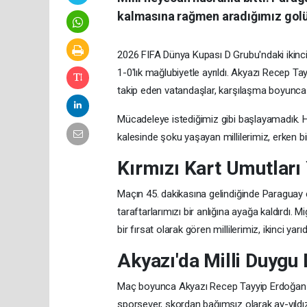
kalmasına rağmen aradığımız golü
2026 FIFA Dünya Kupası D Grubu'ndaki ikinci
1-0'lık mağlubiyetle ayrıldı. Akyazı Recep 
takip eden vatandaşlar, karşılaşma boyunc
Mücadeleye istediğimiz gibi başlayamadık. H
kalesinde şoku yaşayan millilerimiz, erken b
Kırmızı Kart Umutları
Maçın 45. dakikasına gelindiğinde Paraguay 
taraftarlarımızı bir anlığına ayağa kaldırdı. 
bir fırsat olarak gören millilerimiz, ikinci yar
Akyazı'da Milli Duygu
Maç boyunca Akyazı Recep Tayyip Erdoğan S
sporsever, skordan bağımsız olarak ay-yıldı