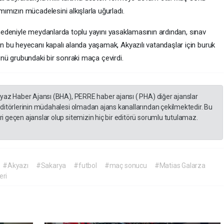
mızın mücadelesini alkışlarla uğurladı.
i nedeniyle meydanlarda toplu yayını yasaklamasının ardından, sınav
 bu heyecanı kapalı alanda yaşamak, Akyazılı vatandaşlar için buruk
zünü grubundaki bir sonraki maça çevirdi.
eyaz Haber Ajansı (BHA), PERRE haber ajansı ( PHA) diğer ajanslar
editörlerinin müdahalesi olmadan ajans kanallarından çekilmektedir. Bu
 geçen ajanslar olup sitemizin hiç bir editörü sorumlu tutulamaz.
#Akyazı
#Sakarya
#futbol
#maç sonucu
#Matias Galarza
eri