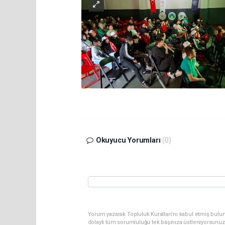
Okuyucu Yorumları
(0)
Yorum yazarak Topluluk Kuralları’nı kabul etmiş bulu
dolaylı tüm sorumluluğu tek başınıza üstleniyorsunuz