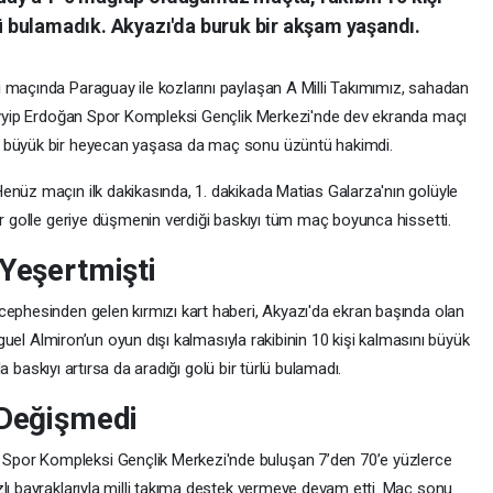
 bulamadık. Akyazı'da buruk bir akşam yaşandı.
 maçında Paraguay ile kozlarını paylaşan A Milli Takımımız, sahadan
Tayyip Erdoğan Spor Kompleksi Gençlik Merkezi'nde dev ekranda maçı
a büyük bir heyecan yaşasa da maç sonu üzüntü hakimdi.
enüz maçın ilk dakikasında, 1. dakikada Matias Galarza'nın golüyle
ir golle geriye düşmenin verdiği baskıyı tüm maç boyunca hissetti.
 Yeşertmişti
cephesinden gelen kırmızı kart haberi, Akyazı'da ekran başında olan
Miguel Almiron’un oyun dışı kalmasıyla rakibinin 10 kişi kalmasını büyük
ıda baskıyı artırsa da aradığı golü bir türlü bulamadı.
 Değişmedi
por Kompleksi Gençlik Merkezi'nde buluşan 7’den 70’e yüzlerce
zlı bayraklarıyla milli takıma destek vermeye devam etti. Maç sonu