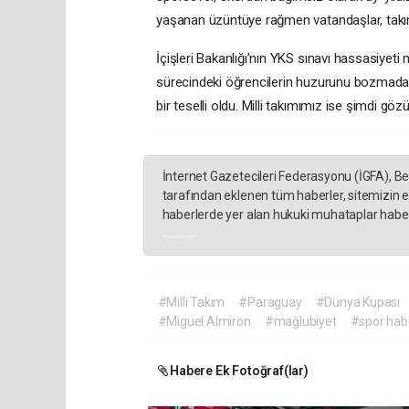
yaşanan üzüntüye rağmen vatandaşlar, takımı
İçişleri Bakanlığı’nın YKS sınavı hassasiyet
sürecindeki öğrencilerin huzurunu bozmadan
bir teselli oldu. Milli takımımız ise şimdi gö
İnternet Gazetecileri Federasyonu (İGFA), B
tarafından eklenen tüm haberler, sitemizin 
haberlerde yer alan hukuki muhataplar haberi
akyazı haberleri
#Milli Takım
#Paraguay
#Dünya Kupası
#Miguel Almiron
#mağlubiyet
#spor hab
Habere Ek Fotoğraf(lar)