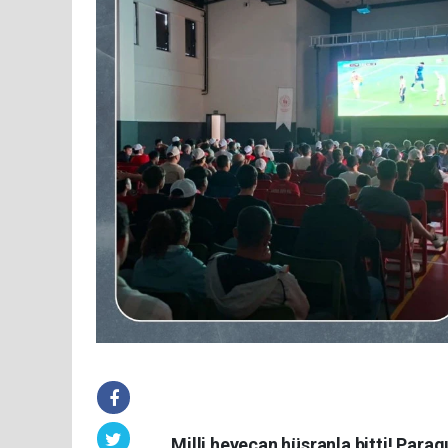
Milli heyecan hüsranla bitti! Para