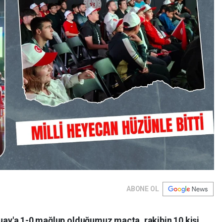
ABONE OL
guay'a 1-0 mağlup olduğumuz maçta, rakibin 10 kişi