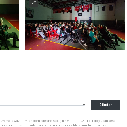
Gönder
nuyor ve akyazimeydan.com sitesine yaptığınız yorumunuzla ilgili doğrudan veya
. Yazılan tüm yorumlardan site yönetimi hiçbir şekilde sorumlu tutulamaz.