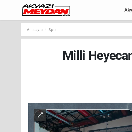
Aky
Anasayfa
Spor
Milli Heyeca