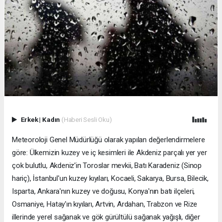
Erkek
|
Kadın
(Haberi Sesli Oku)
Meteoroloji Genel Müdürlüğü olarak yapılan değerlendirmelere
göre: Ülkemizin kuzey ve iç kesimleri ile Akdeniz parçalı yer yer
çok bulutlu, Akdeniz’in Toroslar mevkii, Batı Karadeniz (Sinop
hariç), İstanbul'un kuzey kıyıları, Kocaeli, Sakarya, Bursa, Bilecik,
Isparta, Ankara'nın kuzey ve doğusu, Konya'nın batı ilçeleri,
Osmaniye, Hatay'ın kıyıları, Artvin, Ardahan, Trabzon ve Rize
illerinde yerel sağanak ve gök gürültülü sağanak yağışlı, diğer