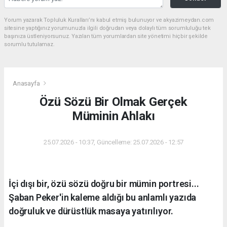
Yorum yazarak Topluluk Kuralları’nı kabul etmiş bulunuyor ve akyazimeydan.com
sitesine yaptığınız yorumunuzla ilgili doğrudan veya dolaylı tüm sorumluluğu tek
başınıza üstleniyorsunuz. Yazılan tüm yorumlardan site yönetimi hiçbir şekilde
sorumlu tutulamaz.
Anasayfa
Özü Sözü Bir Olmak Gerçek
Müminin Ahlakı
25.07.2026 - 10:37, Güncelleme: 25.07.2026 - 12:57
İçi dışı bir, özü sözü doğru bir mümin portresi...
Şaban Peker'in kaleme aldığı bu anlamlı yazıda
doğruluk ve dürüstlük masaya yatırılıyor.