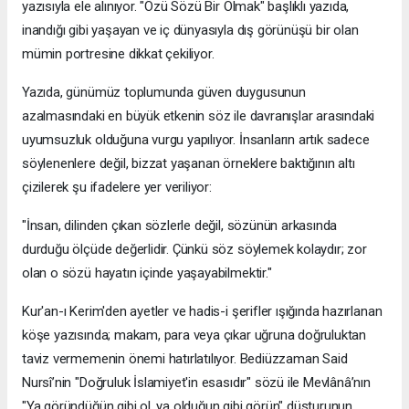
yazısıyla ele alınıyor. "Özü Sözü Bir Olmak" başlıklı yazıda,
inandığı gibi yaşayan ve iç dünyasıyla dış görünüşü bir olan
mümin portresine dikkat çekiliyor.
​Yazıda, günümüz toplumunda güven duygusunun
azalmasındaki en büyük etkenin söz ile davranışlar arasındaki
uyumsuzluk olduğuna vurgu yapılıyor. İnsanların artık sadece
söylenenlere değil, bizzat yaşanan örneklere baktığının altı
çizilerek şu ifadelere yer veriliyor:
​"İnsan, dilinden çıkan sözlerle değil, sözünün arkasında
durduğu ölçüde değerlidir. Çünkü söz söylemek kolaydır; zor
olan o sözü hayatın içinde yaşayabilmektir."
​Kur'an-ı Kerim'den ayetler ve hadis-i şerifler ışığında hazırlanan
köşe yazısında; makam, para veya çıkar uğruna doğruluktan
taviz vermemenin önemi hatırlatılıyor. Bediüzzaman Said
Nursî’nin "Doğruluk İslamiyet'in esasıdır" sözü ile Mevlânâ’nın
"Ya göründüğün gibi ol, ya olduğun gibi görün" düsturunun