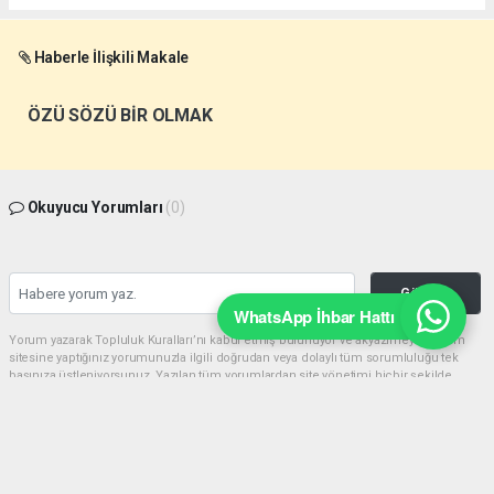
Haberle İlişkili Makale
ÖZÜ SÖZÜ BİR OLMAK
Okuyucu Yorumları
(0)
Gönder
WhatsApp İhbar Hattı
Yorum yazarak Topluluk Kuralları’nı kabul etmiş bulunuyor ve akyazimeydan.com
sitesine yaptığınız yorumunuzla ilgili doğrudan veya dolaylı tüm sorumluluğu tek
başınıza üstleniyorsunuz. Yazılan tüm yorumlardan site yönetimi hiçbir şekilde
sorumlu tutulamaz.