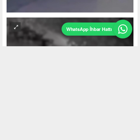
WhatsApp İhbar Hattı
Okuyucu Yorumları
(0)
Gönder