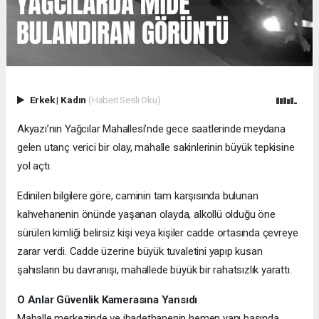
Erkek
|
Kadın
(Haberi Sesli Oku)
Akyazı’nın Yağcılar Mahallesi’nde gece saatlerinde meydana
gelen utanç verici bir olay, mahalle sakinlerinin büyük tepkisine
yol açtı.
Edinilen bilgilere göre, caminin tam karşısında bulunan
kahvehanenin önünde yaşanan olayda, alkollü olduğu öne
sürülen kimliği belirsiz kişi veya kişiler cadde ortasında çevreye
zarar verdi. Cadde üzerine büyük tuvaletini yapıp kusan
şahısların bu davranışı, mahallede büyük bir rahatsızlık yarattı.
O Anlar Güvenlik Kamerasına Yansıdı
Mahalle merkezinde ve ibadethanenin hemen yanı başında