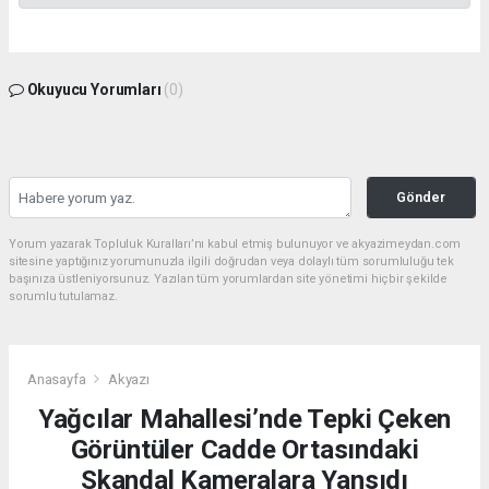
Okuyucu Yorumları
(0)
Gönder
Yorum yazarak Topluluk Kuralları’nı kabul etmiş bulunuyor ve akyazimeydan.com
sitesine yaptığınız yorumunuzla ilgili doğrudan veya dolaylı tüm sorumluluğu tek
başınıza üstleniyorsunuz. Yazılan tüm yorumlardan site yönetimi hiçbir şekilde
sorumlu tutulamaz.
Anasayfa
Akyazı
Yağcılar Mahallesi’nde Tepki Çeken
Görüntüler Cadde Ortasındaki
Skandal Kameralara Yansıdı