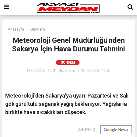
Anasayfa
Gündem
Meteoroloji Genel Müdürlüğü'nden
Sakarya İçin Hava Durumu Tahmini
GÜNDEM
13.09.2025 - 12:01, Güncelleme: 13.09.2025 - 12:04
Meteoroloji'den Sakarya'ya uyarı: Pazartesi ve Salı
gök gürültülü sağanak yağış bekleniyor. Yağışlarla
birlikte hava sıcaklıkları düşecek.
ABONE OL