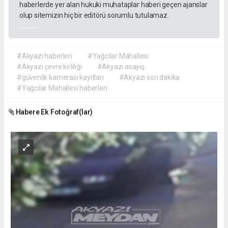
haberlerde yer alan hukuki muhataplar haberi geçen ajanslar
olup sitemizin hiç bir editörü sorumlu tutulamaz.
akyazı haberleri
#Akyazı haberleri
#Yağcılar Mahallesi
#Akyazı çevre kirliliği
#Akyazı asayiş
#güvenlik kamerası kayıtları
#Akyazı son dakika
#Yağcılar Mahallesi haberleri
Habere Ek Fotoğraf(lar)