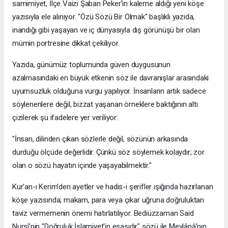
samimiyet, İlçe Vaizi Şaban Peker’in kaleme aldığı yeni köşe
yazısıyla ele alınıyor. "Özü Sözü Bir Olmak" başlıklı yazıda,
inandığı gibi yaşayan ve iç dünyasıyla dış görünüşü bir olan
mümin portresine dikkat çekiliyor.
​Yazıda, günümüz toplumunda güven duygusunun
azalmasındaki en büyük etkenin söz ile davranışlar arasındaki
uyumsuzluk olduğuna vurgu yapılıyor. İnsanların artık sadece
söylenenlere değil, bizzat yaşanan örneklere baktığının altı
çizilerek şu ifadelere yer veriliyor:
​"İnsan, dilinden çıkan sözlerle değil, sözünün arkasında
durduğu ölçüde değerlidir. Çünkü söz söylemek kolaydır; zor
olan o sözü hayatın içinde yaşayabilmektir."
​Kur'an-ı Kerim'den ayetler ve hadis-i şerifler ışığında hazırlanan
köşe yazısında; makam, para veya çıkar uğruna doğruluktan
taviz vermemenin önemi hatırlatılıyor. Bediüzzaman Said
Nursî’nin "Doğruluk İslamiyet'in esasıdır" sözü ile Mevlânâ’nın