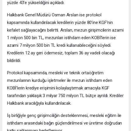
yüzde 43’e yükseldiğini açıkladı.
Halkbank Genel Müdürü Osman Arslan ise protokol
kapsamında kullandırılacak kredilerin yüzde 80’ine KGF’nin
kefalet sağlayacağını belirtti. Arslan, mezun girişimcilerin azami
1 milyon 500 bin TL, mezunları istihdam eden KOBİ’lerin ise
azami 7 milyon 500 bin TL kredi kullanabileceğini söyledi.
Kredilerin 12 ay geri ödemesiz, toplam 36 ay vadeli olacağı
bildirildi.
Protokol kapsamında, mesleki ve teknik ortaöğretim
mezunlarının kurduğu işletmeler ile mezun istihdam eden
KOBİ’lerin krediye erişimini kolaylaştırmak amacıyla KGF
tarafından yaklaşık 3 milyar 750 milyon TL bütçe ayrıldı. Krediler
Halkbank aracılığıyla kullandırılacak.
İş birliğiyle genç girişimciliğin desteklenmesi, mesleki eğitim ile
istihdam arasındaki bağın güçlendirilmesi ve üretime doğrudan
katkı sağlanması hedefleniyor.