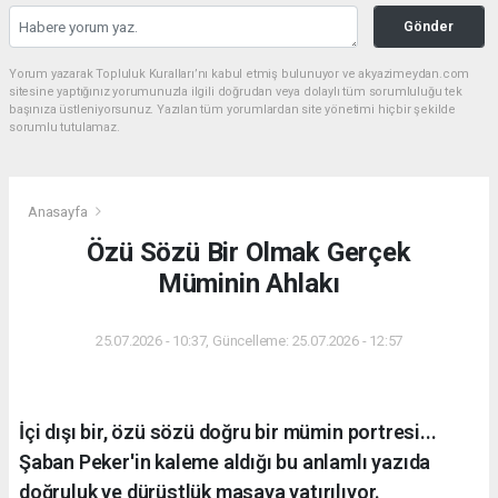
Gönder
Yorum yazarak Topluluk Kuralları’nı kabul etmiş bulunuyor ve akyazimeydan.com
sitesine yaptığınız yorumunuzla ilgili doğrudan veya dolaylı tüm sorumluluğu tek
başınıza üstleniyorsunuz. Yazılan tüm yorumlardan site yönetimi hiçbir şekilde
sorumlu tutulamaz.
Anasayfa
Özü Sözü Bir Olmak Gerçek
Müminin Ahlakı
25.07.2026 - 10:37, Güncelleme: 25.07.2026 - 12:57
İçi dışı bir, özü sözü doğru bir mümin portresi...
Şaban Peker'in kaleme aldığı bu anlamlı yazıda
doğruluk ve dürüstlük masaya yatırılıyor.