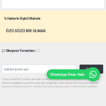
Haberle İlişkili Makale
ÖZÜ SÖZÜ BİR OLMAK
Okuyucu Yorumları
(0)
Gönder
WhatsApp İhbar Hattı
Yorum yazarak Topluluk Kuralları’nı kabul etmiş bulunuyor ve akyazimeydan.com
sitesine yaptığınız yorumunuzla ilgili doğrudan veya dolaylı tüm sorumluluğu tek
başınıza üstleniyorsunuz. Yazılan tüm yorumlardan site yönetimi hiçbir şekilde
sorumlu tutulamaz.