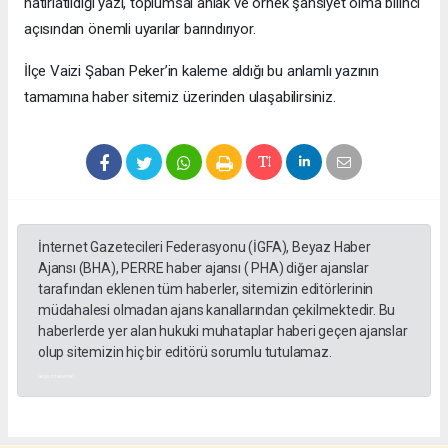
hatırlatıldığı yazı, toplumsal ahlak ve örnek şahsiyet olma bilinci
açısından önemli uyarılar barındırıyor.
​İlçe Vaizi Şaban Peker’in kaleme aldığı bu anlamlı yazının
tamamına haber sitemiz üzerinden ulaşabilirsiniz.
İnternet Gazetecileri Federasyonu (İGFA), Beyaz Haber
Ajansı (BHA), PERRE haber ajansı ( PHA) diğer ajanslar
tarafından eklenen tüm haberler, sitemizin editörlerinin
müdahalesi olmadan ajans kanallarından çekilmektedir. Bu
haberlerde yer alan hukuki muhataplar haberi geçen ajanslar
olup sitemizin hiç bir editörü sorumlu tutulamaz.
akyazı haberleri