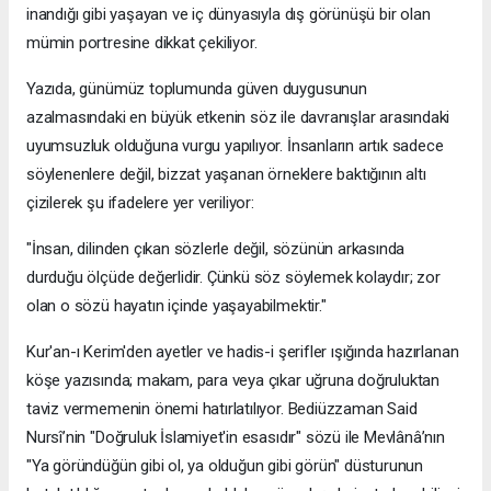
inandığı gibi yaşayan ve iç dünyasıyla dış görünüşü bir olan
mümin portresine dikkat çekiliyor.
​Yazıda, günümüz toplumunda güven duygusunun
azalmasındaki en büyük etkenin söz ile davranışlar arasındaki
uyumsuzluk olduğuna vurgu yapılıyor. İnsanların artık sadece
söylenenlere değil, bizzat yaşanan örneklere baktığının altı
çizilerek şu ifadelere yer veriliyor:
​"İnsan, dilinden çıkan sözlerle değil, sözünün arkasında
durduğu ölçüde değerlidir. Çünkü söz söylemek kolaydır; zor
olan o sözü hayatın içinde yaşayabilmektir."
​Kur'an-ı Kerim'den ayetler ve hadis-i şerifler ışığında hazırlanan
köşe yazısında; makam, para veya çıkar uğruna doğruluktan
taviz vermemenin önemi hatırlatılıyor. Bediüzzaman Said
Nursî’nin "Doğruluk İslamiyet'in esasıdır" sözü ile Mevlânâ’nın
"Ya göründüğün gibi ol, ya olduğun gibi görün" düsturunun