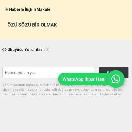
Haberle İlişkili Makale
ÖZÜ SÖZÜ BİR OLMAK
Okuyucu Yorumları
(0)
Gönder
WhatsApp İhbar Hattı
Yorum yazarak Topluluk Kuralları’nı kabul etmiş bulunuyor ve akyazimeydan.com
sitesine yaptığınız yorumunuzla ilgili doğrudan veya dolaylı tüm sorumluluğu tek
başınıza üstleniyorsunuz. Yazılan tüm yorumlardan site yönetimi hiçbir şekilde
sorumlu tutulamaz.