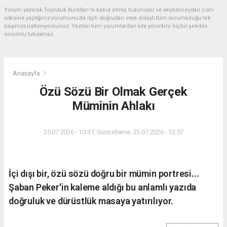
Yorum yazarak Topluluk Kuralları’nı kabul etmiş bulunuyor ve akyazimeydan.com
sitesine yaptığınız yorumunuzla ilgili doğrudan veya dolaylı tüm sorumluluğu tek
başınıza üstleniyorsunuz. Yazılan tüm yorumlardan site yönetimi hiçbir şekilde
sorumlu tutulamaz.
Anasayfa
Özü Sözü Bir Olmak Gerçek
Müminin Ahlakı
25.07.2026 - 10:37, Güncelleme: 25.07.2026 - 12:57
İçi dışı bir, özü sözü doğru bir mümin portresi...
Şaban Peker'in kaleme aldığı bu anlamlı yazıda
doğruluk ve dürüstlük masaya yatırılıyor.