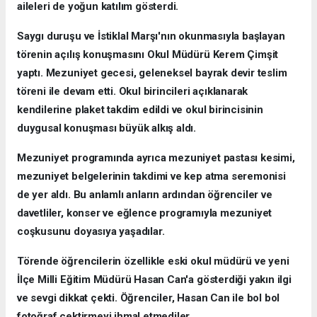
aileleri de yoğun katılım gösterdi.
Saygı duruşu ve İstiklal Marşı'nın okunmasıyla başlayan
törenin açılış konuşmasını Okul Müdürü Kerem Çimşit
yaptı. Mezuniyet gecesi, geleneksel bayrak devir teslim
töreni ile devam etti. Okul birincileri açıklanarak
kendilerine plaket takdim edildi ve okul birincisinin
duygusal konuşması büyük alkış aldı.
Mezuniyet programında ayrıca mezuniyet pastası kesimi,
mezuniyet belgelerinin takdimi ve kep atma seremonisi
de yer aldı. Bu anlamlı anların ardından öğrenciler ve
davetliler, konser ve eğlence programıyla mezuniyet
coşkusunu doyasıya yaşadılar.
Törende öğrencilerin özellikle eski okul müdürü ve yeni
İlçe Milli Eğitim Müdürü Hasan Can'a gösterdiği yakın ilgi
ve sevgi dikkat çekti. Öğrenciler, Hasan Can ile bol bol
fotoğraf çektirmeyi ihmal etmediler.