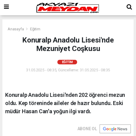
Anasayfa
Eğitim
Konuralp Anadolu Lisesi'nde
Mezuniyet Coşkusu
EĞITIM
31.05.2025 - 08:35, Güncelleme: 31.05.2025 - 08:35
Konuralp Anadolu Lisesi'nden 202 öğrenci mezun
oldu. Kep töreninde aileler de hazır bulundu. Eski
müdür Hasan Can'a yoğun ilgi vardı.
ABONE OL