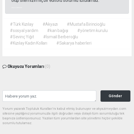
olup sitemizin hiç bir editörü sorumlu tutulamaz.
akyazı haberleri
#Türk Kızılay
#Akyazı
#Mustafa Birincioğlu
#sosyal yardım
#kan bağışı
#yönetim kurulu
#Sevinç Yiğit
#İsmail Berberoğlu
#Kızılay Kadın Kolları
#Sakarya haberleri
Okuyucu Yorumları
(0)
Gönder
Yorum yazarak Topluluk Kuralları’nı kabul etmiş bulunuyor ve akyazimeydan.com
sitesine yaptığınız yorumunuzla ilgili doğrudan veya dolaylı tüm sorumluluğu tek
başınıza üstleniyorsunuz. Yazılan tüm yorumlardan site yönetimi hiçbir şekilde
sorumlu tutulamaz.