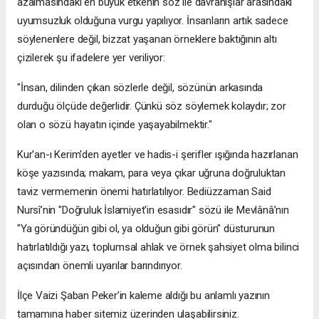
azalmasındaki en büyük etkenin söz ile davranışlar arasındaki
uyumsuzluk olduğuna vurgu yapılıyor. İnsanların artık sadece
söylenenlere değil, bizzat yaşanan örneklere baktığının altı
çizilerek şu ifadelere yer veriliyor:
​"İnsan, dilinden çıkan sözlerle değil, sözünün arkasında
durduğu ölçüde değerlidir. Çünkü söz söylemek kolaydır; zor
olan o sözü hayatın içinde yaşayabilmektir."
​Kur'an-ı Kerim'den ayetler ve hadis-i şerifler ışığında hazırlanan
köşe yazısında; makam, para veya çıkar uğruna doğruluktan
taviz vermemenin önemi hatırlatılıyor. Bediüzzaman Said
Nursî’nin "Doğruluk İslamiyet'in esasıdır" sözü ile Mevlânâ’nın
"Ya göründüğün gibi ol, ya olduğun gibi görün" düsturunun
hatırlatıldığı yazı, toplumsal ahlak ve örnek şahsiyet olma bilinci
açısından önemli uyarılar barındırıyor.
​İlçe Vaizi Şaban Peker’in kaleme aldığı bu anlamlı yazının
tamamına haber sitemiz üzerinden ulaşabilirsiniz.