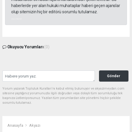
haberlerde yer alan hukuki muhataplar haberi geçen ajanslar
olup sitemizin hiç bir editörü sorumlu tutulamaz.
akyazı haberleri
Okuyucu Yorumları
(0)
Gönder
Yorum yazarak Topluluk Kuralları’nı kabul etmiş bulunuyor ve akyazimeydan.com
sitesine yaptığınız yorumunuzla ilgili doğrudan veya dolaylı tüm sorumluluğu tek
başınıza üstleniyorsunuz. Yazılan tüm yorumlardan site yönetimi hiçbir şekilde
sorumlu tutulamaz.
Anasayfa
Akyazı