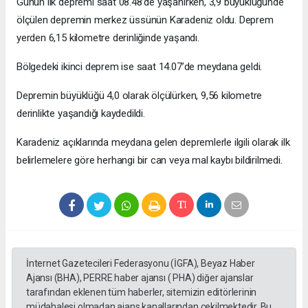
Günün ilk depremi saat 08.48’de yaşanırken, 3,9 büyüklüğünde
ölçülen depremin merkez üssünün Karadeniz oldu. Deprem
yerden 6,15 kilometre derinliğinde yaşandı.
Bölgedeki ikinci deprem ise saat 14.07’de meydana geldi.
Depremin büyüklüğü 4,0 olarak ölçülürken, 9,56 kilometre
derinlikte yaşandığı kaydedildi.
Karadeniz açıklarında meydana gelen depremlerle ilgili olarak ilk
belirlemelere göre herhangi bir can veya mal kaybı bildirilmedi.
İnternet Gazetecileri Federasyonu (İGFA), Beyaz Haber
Ajansı (BHA), PERRE haber ajansı ( PHA) diğer ajanslar
tarafından eklenen tüm haberler, sitemizin editörlerinin
müdahalesi olmadan ajans kanallarından çekilmektedir. Bu