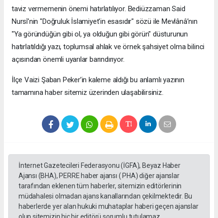
taviz vermemenin önemi hatırlatılıyor. Bediüzzaman Said
Nursî’nin "Doğruluk İslamiyet'in esasıdır" sözü ile Mevlânâ’nın
"Ya göründüğün gibi ol, ya olduğun gibi görün" düsturunun
hatırlatıldığı yazı, toplumsal ahlak ve örnek şahsiyet olma bilinci
açısından önemli uyarılar barındırıyor.
​İlçe Vaizi Şaban Peker’in kaleme aldığı bu anlamlı yazının
tamamına haber sitemiz üzerinden ulaşabilirsiniz.
İnternet Gazetecileri Federasyonu (İGFA), Beyaz Haber
Ajansı (BHA), PERRE haber ajansı ( PHA) diğer ajanslar
tarafından eklenen tüm haberler, sitemizin editörlerinin
müdahalesi olmadan ajans kanallarından çekilmektedir. Bu
haberlerde yer alan hukuki muhataplar haberi geçen ajanslar
olup sitemizin hiç bir editörü sorumlu tutulamaz.