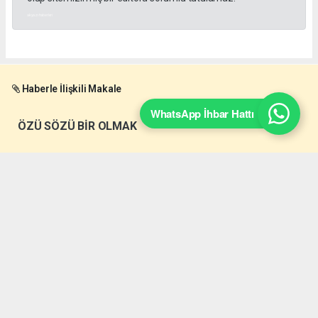
akyazı haberleri
Haberle İlişkili Makale
WhatsApp İhbar Hattı
ÖZÜ SÖZÜ BİR OLMAK
Okuyucu Yorumları
(0)
Gönder
Yorum yazarak Topluluk Kuralları’nı kabul etmiş bulunuyor ve akyazimeydan.com
sitesine yaptığınız yorumunuzla ilgili doğrudan veya dolaylı tüm sorumluluğu tek
başınıza üstleniyorsunuz. Yazılan tüm yorumlardan site yönetimi hiçbir şekilde
sorumlu tutulamaz.