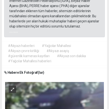
İnternet Gazetecileri Federasyonu (İGFA), Beyaz Haber
Ajansı (BHA), PERRE haber ajansı ( PHA) diğer ajanslar
tarafından eklenen tüm haberler, sitemizin editörlerinin
müdahalesi olmadan ajans kanallarından çekilmektedir. Bu
haberlerde yer alan hukuki muhataplar haberi geçen ajanslar
olup sitemizin hiç bir editörü sorumlu tutulamaz.
akyazı haberleri
#Akyazı haberleri
#Yağcılar Mahallesi
#Akyazı çevre kirliliği
#Akyazı asayiş
#güvenlik kamerası kayıtları
#Akyazı son dakika
#Yağcılar Mahallesi haberleri
Habere Ek Fotoğraf(lar)