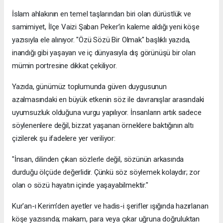
İslam ahlakının en temel taşlarından biri olan dürüstlük ve
samimiyet, İlçe Vaizi Şaban Peker’in kaleme aldığı yeni köşe
yazısıyla ele alınıyor. "Özü Sözü Bir Olmak" başlıklı yazıda,
inandığı gibi yaşayan ve iç dünyasıyla dış görünüşü bir olan
mümin portresine dikkat çekiliyor.
​Yazıda, günümüz toplumunda güven duygusunun
azalmasındaki en büyük etkenin söz ile davranışlar arasındaki
uyumsuzluk olduğuna vurgu yapılıyor. İnsanların artık sadece
söylenenlere değil, bizzat yaşanan örneklere baktığının altı
çizilerek şu ifadelere yer veriliyor:
​"İnsan, dilinden çıkan sözlerle değil, sözünün arkasında
durduğu ölçüde değerlidir. Çünkü söz söylemek kolaydır; zor
olan o sözü hayatın içinde yaşayabilmektir."
​Kur'an-ı Kerim'den ayetler ve hadis-i şerifler ışığında hazırlanan
köşe yazısında; makam, para veya çıkar uğruna doğruluktan