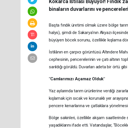
Kokarca İstilası Büyüyor! Fındık z
binaların duvarlarını ve pencereler
Başta fındık üretimi olmak üzere bölge tar
halys), şimdi de Sakarya'nın Akyazı ilçesinde
büyüyen böcek sorunu, özellikle kışlama döne
İstilânın en çarpıcı görüntüsü Altındere Maha
cephesinin, pencerelerinin ve çatı altının 
sarıldığı görüldü. Duvarları adeta bir örtü gib
"Camlarımızı Açamaz Olduk"
Yaz aylarında tarım ürünlerine verdiği zarar
kışlamak için sıcak ve korunaklı yer arayışın
pencere kenarlarına ve çatlaklara yönelmes
Bölge sakinleri, özellikle akşam saatlerinde 
yaşadıklarını ifade etti. Vatandaşlar, "Böcekl