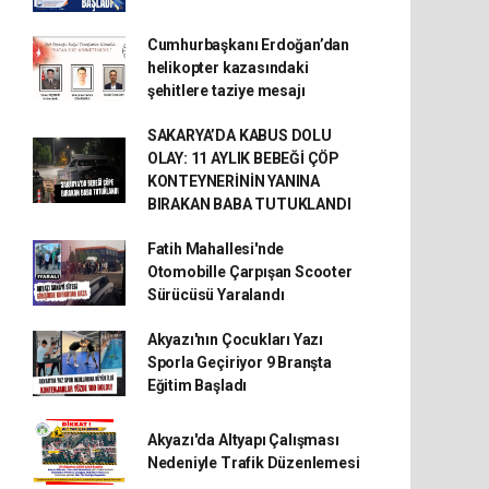
Cumhurbaşkanı Erdoğan’dan
helikopter kazasındaki
şehitlere taziye mesajı
SAKARYA’DA KABUS DOLU
OLAY: 11 AYLIK BEBEĞİ ÇÖP
KONTEYNERİNİN YANINA
BIRAKAN BABA TUTUKLANDI
Fatih Mahallesi'nde
Otomobille Çarpışan Scooter
Sürücüsü Yaralandı
Akyazı'nın Çocukları Yazı
Sporla Geçiriyor 9 Branşta
Eğitim Başladı
Akyazı'da Altyapı Çalışması
Nedeniyle Trafik Düzenlemesi