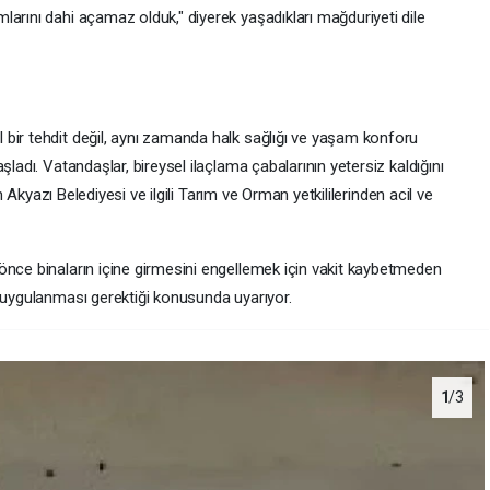
arını dahi açamaz olduk," diyerek yaşadıkları mağduriyeti dile
bir tehdit değil, aynı zamanda halk sağlığı ve yaşam konforu
şladı. Vatandaşlar, bireysel ilaçlama çabalarının yetersiz kaldığını
in Akyazı Belediyesi ve ilgili Tarım ve Orman yetkililerinden acil ve
önce binaların içine girmesini engellemek için vakit kaybetmeden
n uygulanması gerektiği konusunda uyarıyor.
1
/3