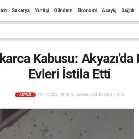
azı
Sakarya
Yurtiçi
Gündem
Ekonomi
Asayiş
Sağlık
karca Kabusu: Akyazı'da 
Evleri İstila Etti
03.10.2025 - 19:13, Güncelleme: 03.10.2025 - 19:13
AKYAZI