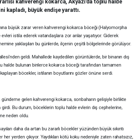
ararlısı kahverengi kokarca, Akyazı'da toplu halde
ini kapladı, büyük endişe yarattı.
ımına büyük zarar veren kahverengi kokarca böceği (Halyomorpha
 evleri istila ederek vatandaşlara zor anlar yaşatıyor. Giderek
mine yaklaşılan bu günlerde, ilçenin çeşitli bölgelerinde görülüyor.
llesi'nden geldi. Mahallede kaydedilen görüntülerde, bir binanın dış
toplu halde bulunan binlerce kokarca böceği tarafından tamamen
i kaplayan böcekler, istilanın boyutlarını gözler önüne serdi.
la gündeme gelen kahverengi kokarca, sonbaharın gelişiyle birlikte
a girdi. Bu durum, böceklerin toplu halde evlerin dış cephelerine,
ine neden oldu.
sayıları daha da artan bu zararlı böcekler yüzünden büyük sıkıntı
er her yerden çıkıyor. Yaydıkları kötü koku nedeniyle zaten rahatsızız,