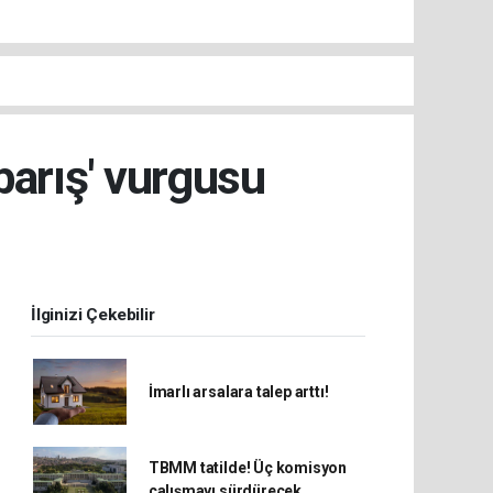
barış' vurgusu
İlginizi Çekebilir
İmarlı arsalara talep arttı!
TBMM tatilde! Üç komisyon
çalışmayı sürdürecek