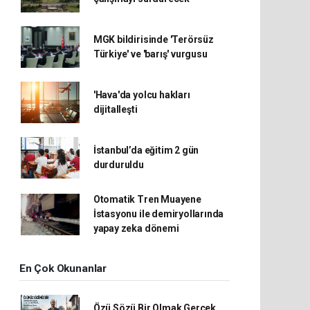
MGK bildirisinde 'Terörsüz
Türkiye' ve 'barış' vurgusu
'Hava'da yolcu hakları
dijitalleşti
İstanbul’da eğitim 2 gün
durduruldu
Otomatik Tren Muayene
İstasyonu ile demiryollarında
yapay zeka dönemi
En Çok Okunanlar
Özü Sözü Bir Olmak Gerçek