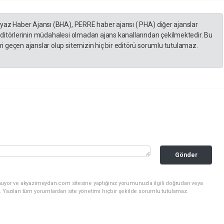
eyaz Haber Ajansı (BHA), PERRE haber ajansı ( PHA) diğer ajanslar
editörlerinin müdahalesi olmadan ajans kanallarından çekilmektedir. Bu
 geçen ajanslar olup sitemizin hiç bir editörü sorumlu tutulamaz.
Gönder
nuyor ve akyazimeydan.com sitesine yaptığınız yorumunuzla ilgili doğrudan veya
. Yazılan tüm yorumlardan site yönetimi hiçbir şekilde sorumlu tutulamaz.