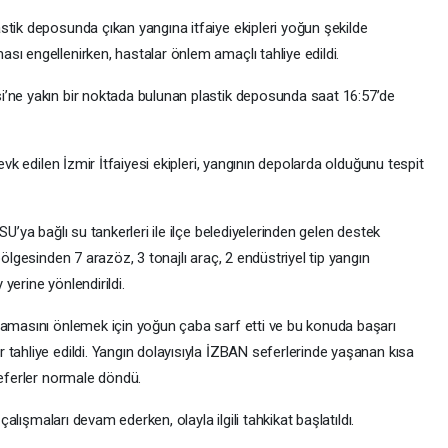
stik deposunda çıkan yangına itfaiye ekipleri yoğun şekilde
ı engellenirken, hastalar önlem amaçlı tahliye edildi.
i’ne yakın bir noktada bulunan plastik deposunda saat 16:57’de
evk edilen İzmir İtfaiyesi ekipleri, yangının depolarda olduğunu tespit
SU’ya bağlı su tankerleri ile ilçe belediyelerinden gelen destek
bölgesinden 7 arazöz, 3 tonajlı araç, 2 endüstriyel tip yangın
yerine yönlendirildi.
ramasını önlemek için yoğun çaba sarf etti ve bu konuda başarı
tahliye edildi. Yangın dolayısıyla İZBAN seferlerinde yaşanan kısa
seferler normale döndü.
 çalışmaları devam ederken, olayla ilgili tahkikat başlatıldı.