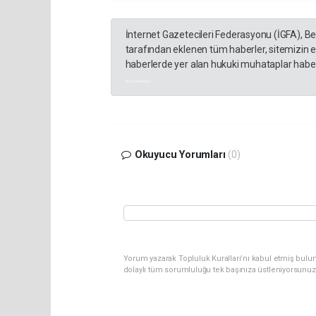
İnternet Gazetecileri Federasyonu (İGFA), B
tarafından eklenen tüm haberler, sitemizin 
haberlerde yer alan hukuki muhataplar haberi
akyazı haberleri
Okuyucu Yorumları
(0)
Yorum yazarak Topluluk Kuralları’nı kabul etmiş bulu
dolaylı tüm sorumluluğu tek başınıza üstleniyorsunuz