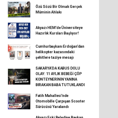
Özü Sözü Bir Olmak Gerçek
Müminin Ahlakı
Akyazı HEM’de Üniversiteye
Hazırlık Kursları Başlıyor!
Cumhurbaşkanı Erdoğan’dan
helikopter kazasındaki
şehitlere taziye mesajı
SAKARYA’DA KABUS DOLU
OLAY: 11 AYLIK BEBEĞİ ÇÖP
KONTEYNERİNİN YANINA
BIRAKAN BABA TUTUKLANDI
Fatih Mahallesi'nde
Otomobille Çarpışan Scooter
Sürücüsü Yaralandı
Akyazı Eski Belediye Başkan