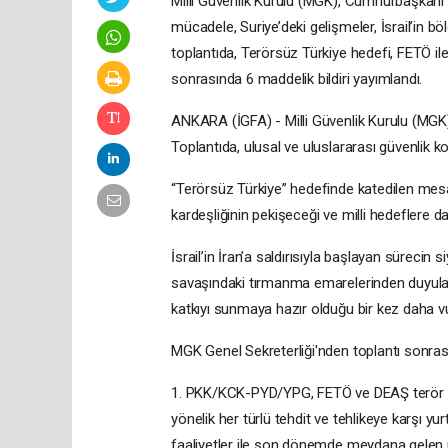
Milli Güvenlik Kurulu (MGK), Cumhurbaşkanı 
mücadele, Suriye’deki gelişmeler, İsrail’in bö
toplantıda, Terörsüz Türkiye hedefi, FETÖ ile
sonrasında 6 maddelik bildiri yayımlandı.
ANKARA (İGFA) - Milli Güvenlik Kurulu (MGK)
Toplantıda, ulusal ve uluslararası güvenlik ko
“Terörsüz Türkiye” hedefinde katedilen mesaf
kardeşliğinin pekişeceği ve milli hedeflere dah
İsrail’in İran’a saldırısıyla başlayan sürecin
savaşındaki tırmanma emarelerinden duyulan end
katkıyı sunmaya hazır olduğu bir kez daha v
MGK Genel Sekreterliği'nden toplantı sonrası
1. PKK/KCK-PYD/YPG, FETÖ ve DEAŞ terör örgü
yönelik her türlü tehdit ve tehlikeye karşı yur
faaliyetler ile son dönemde meydana gelen u