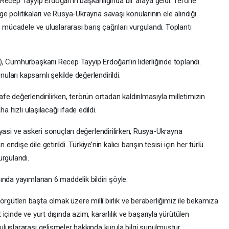
Recep Tayyip Erdoğan’ın başkanlığında bir araya geldi. Terörle
lge politikaları ve Rusya-Ukrayna savaşı konularının ele alındığı
 mücadele ve uluslararası barış çağrıları vurgulandı. Toplantı
, Cumhurbaşkanı Recep Tayyip Erdoğan’ın liderliğinde toplandı.
nuları kapsamlı şekilde değerlendirildi.
e değerlendirilirken, terörün ortadan kaldırılmasıyla milletimizin
a hızlı ulaşılacağı ifade edildi.
 siyasi ve askeri sonuçları değerlendirilirken, Rusya-Ukrayna
işe dile getirildi. Türkiye’nin kalıcı barışın tesisi için her türlü
urgulandı.
nda yayımlanan 6 maddelik bildiri şöyle:
tleri başta olmak üzere millî birlik ve beraberliğimiz ile bekamıza
t içinde ve yurt dışında azim, kararlılık ve başarıyla yürütülen
luslararası gelişmeler hakkında kurula bilgi sunulmuştur.