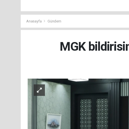
Anasayfa
Gündem
MGK bildirisi