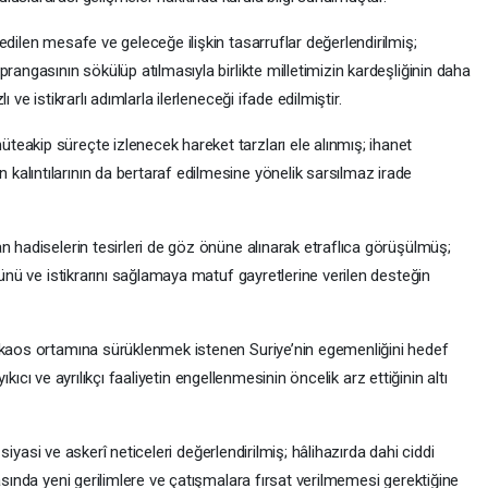
edilen mesafe ve geleceğe ilişkin tasarruflar değerlendirilmiş;
rangasının sökülüp atılmasıyla birlikte milletimizin kardeşliğinin daha
 ve istikrarlı adımlarla ilerleneceği ifade edilmiştir.
eakip süreçte izlenecek hareket tarzları ele alınmış; ihanet
alıntılarının da bertaraf edilmesine yönelik sarsılmaz irade
n hadiselerin tesirleri de göz önüne alınarak etraflıca görüşülmüş;
ğünü ve istikrarını sağlamaya matuf gayretlerine verilen desteğin
 kaos ortamına sürüklenmek istenen Suriye’nin egemenliğini hedef
 yıkıcı ve ayrılıkçı faaliyetin engellenmesinin öncelik arz ettiğinin altı
n siyasi ve askerî neticeleri değerlendirilmiş; hâlihazırda dahi ciddi
asında yeni gerilimlere ve çatışmalara fırsat verilmemesi gerektiğine