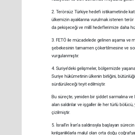
2. Terörsüz Türkiye hedefi istikametinde kat
ülkemizin ayaklarına vurulmak istenen terör p
da pekişeceği ve millî hedeflerimize daha hızlı
3. FETÖ ile mücadelede gelinen aşama ve müt
şebekesinin tamamen çökertilmesine ve son k
vurgulanmıştır.
4. Suriye’deki gelişmeler, bölgemizde yaşana
Suriye hükûmetinin ülkenin birliğini, bütünlü
sürdürüleceği teyit edilmiştir.
Bu süreçte; yeniden bir şiddet sarmalına ve
alan saldırılar ve işgaller ile her türlü bölücü,
çizilmiştir.
5. İsrail’in İran’a saldırısıyla başlayan süreci
kırılganlıklarla malul olan orta doğu coğrafy