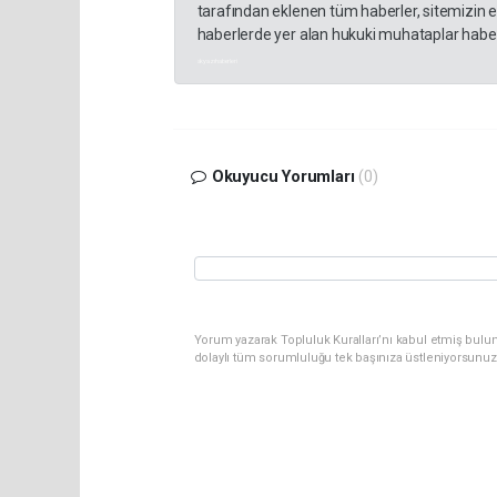
tarafından eklenen tüm haberler, sitemizin 
haberlerde yer alan hukuki muhataplar haberi
akyazı haberleri
Okuyucu Yorumları
(0)
Yorum yazarak Topluluk Kuralları’nı kabul etmiş bulu
dolaylı tüm sorumluluğu tek başınıza üstleniyorsunuz