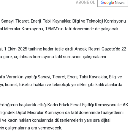
ABONE OL
anayi, Ticaret, Enerji, Tabii Kaynaklar, Bilgi ve Teknoloji Komisyonu,
jital Mecralar Komisyonu, TBMM’nin tatil döneminde de çalışacak.
, 1 Ekim 2025 tarihine kadar tatile girdi. Ancak, Resmi Gazete’de 22
göre, üç ihtisas komisyonu tatil süresince çalışmalarını
a Varank’ın yaptığı Sanayi, Ticaret, Enerji, Tabii Kaynaklar, Bilgi ve
 ticaret, tüketici hakları ve teknolojik yenilikler gibi kritik alanlarda
rdoğan’ın başkanlık ettiği Kadın Erkek Fırsat Eşitliği Komisyonu ile AK
rliğindeki Dijital Mecralar Komisyon da tatil döneminde faaliyetlerini
ği ve kadın hakları konularında düzenlemelerin yanı sıra dijital
in çalışmalarına ara vermeyecek.