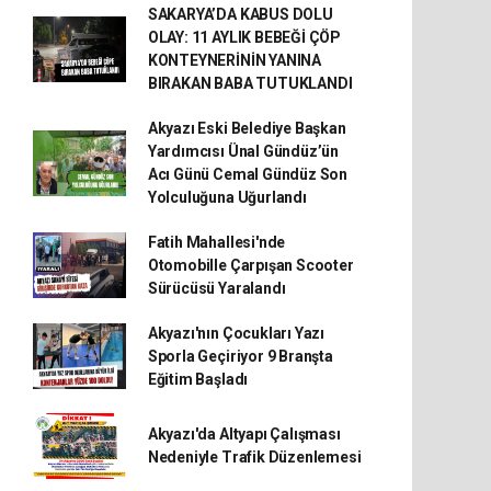
SAKARYA’DA KABUS DOLU
OLAY: 11 AYLIK BEBEĞİ ÇÖP
KONTEYNERİNİN YANINA
BIRAKAN BABA TUTUKLANDI
Akyazı Eski Belediye Başkan
Yardımcısı Ünal Gündüz’ün
Acı Günü Cemal Gündüz Son
Yolculuğuna Uğurlandı
Fatih Mahallesi'nde
Otomobille Çarpışan Scooter
Sürücüsü Yaralandı
Akyazı'nın Çocukları Yazı
Sporla Geçiriyor 9 Branşta
Eğitim Başladı
Akyazı'da Altyapı Çalışması
Nedeniyle Trafik Düzenlemesi