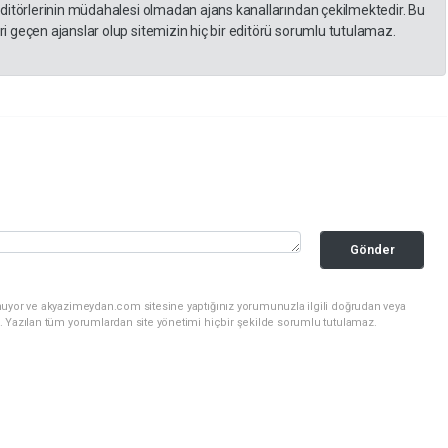
editörlerinin müdahalesi olmadan ajans kanallarından çekilmektedir. Bu
 geçen ajanslar olup sitemizin hiç bir editörü sorumlu tutulamaz.
Gönder
nuyor ve akyazimeydan.com sitesine yaptığınız yorumunuzla ilgili doğrudan veya
. Yazılan tüm yorumlardan site yönetimi hiçbir şekilde sorumlu tutulamaz.