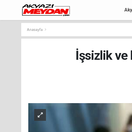
Aky
Anasayfa
İşsizlik v