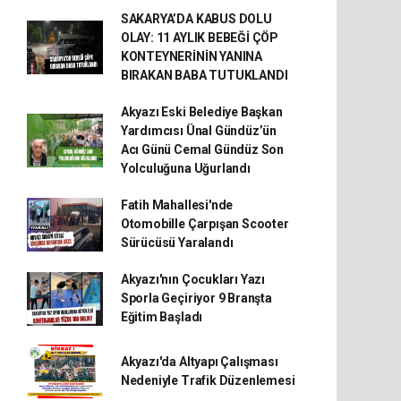
SAKARYA’DA KABUS DOLU
OLAY: 11 AYLIK BEBEĞİ ÇÖP
KONTEYNERİNİN YANINA
BIRAKAN BABA TUTUKLANDI
Akyazı Eski Belediye Başkan
Yardımcısı Ünal Gündüz’ün
Acı Günü Cemal Gündüz Son
Yolculuğuna Uğurlandı
Fatih Mahallesi'nde
Otomobille Çarpışan Scooter
Sürücüsü Yaralandı
Akyazı'nın Çocukları Yazı
Sporla Geçiriyor 9 Branşta
Eğitim Başladı
Akyazı'da Altyapı Çalışması
Nedeniyle Trafik Düzenlemesi