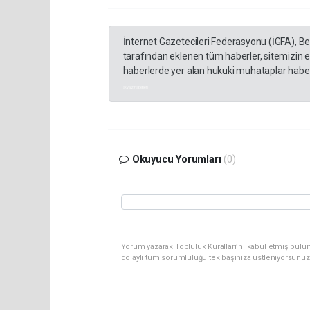
İnternet Gazetecileri Federasyonu (İGFA), B
tarafından eklenen tüm haberler, sitemizin 
haberlerde yer alan hukuki muhataplar haberi
akyazı haberleri
Okuyucu Yorumları
(0)
Yorum yazarak Topluluk Kuralları’nı kabul etmiş bulu
dolaylı tüm sorumluluğu tek başınıza üstleniyorsunuz