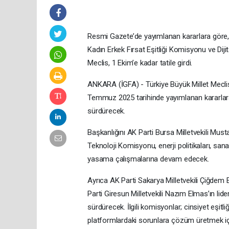
Resmi Gazete’de yayımlanan kararlara göre, S
Kadın Erkek Fırsat Eşitliği Komisyonu ve Di
Meclis, 1 Ekim’e kadar tatile girdi.
ANKARA (İGFA) - Türkiye Büyük Millet Meclisi
Temmuz 2025 tarihinde yayımlanan kararlara 
sürdürecek.
Başkanlığını AK Parti Bursa Milletvekili Mustaf
Teknoloji Komisyonu, enerji politikaları, sanayi,
yasama çalışmalarına devam edecek.
Ayrıca AK Parti Sakarya Milletvekili Çiğdem E
Parti Giresun Milletvekili Nazım Elmas’ın lide
sürdürecek. İlgili komisyonlar; cinsiyet eşitli
platformlardaki sorunlara çözüm üretmek iç