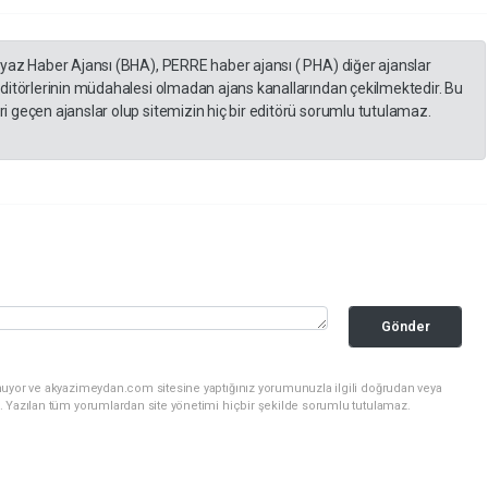
eyaz Haber Ajansı (BHA), PERRE haber ajansı ( PHA) diğer ajanslar
editörlerinin müdahalesi olmadan ajans kanallarından çekilmektedir. Bu
 geçen ajanslar olup sitemizin hiç bir editörü sorumlu tutulamaz.
Gönder
nuyor ve akyazimeydan.com sitesine yaptığınız yorumunuzla ilgili doğrudan veya
. Yazılan tüm yorumlardan site yönetimi hiçbir şekilde sorumlu tutulamaz.