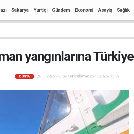
azı
Sakarya
Yurtiçi
Gündem
Ekonomi
Asayiş
Sağlık
rman yangınlarına Türkiy
26.11.2025 - 13:59, Güncelleme: 26.11.2025 - 13:59
DÜNYA