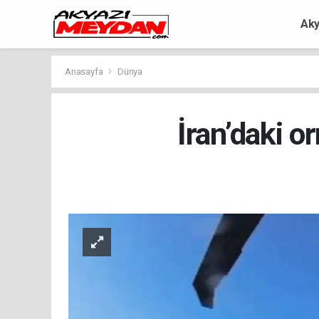
Aky
Anasayfa
Dünya
İran’daki o