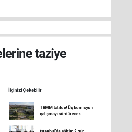
lerine taziye
İlginizi Çekebilir
TBMM tatilde! Üç komisyon
çalışmayı sürdürecek
İstanbul’da eğitim 2 gün