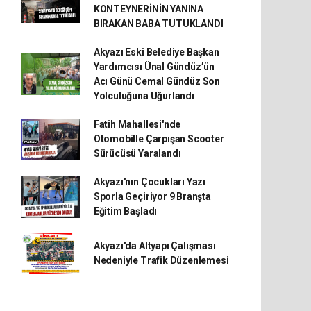
KONTEYNERİNİN YANINA
BIRAKAN BABA TUTUKLANDI
Akyazı Eski Belediye Başkan
Yardımcısı Ünal Gündüz’ün
Acı Günü Cemal Gündüz Son
Yolculuğuna Uğurlandı
Fatih Mahallesi'nde
Otomobille Çarpışan Scooter
Sürücüsü Yaralandı
Akyazı'nın Çocukları Yazı
Sporla Geçiriyor 9 Branşta
Eğitim Başladı
Akyazı'da Altyapı Çalışması
Nedeniyle Trafik Düzenlemesi