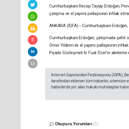
Cumhurbaşkanı Recep Tayyip Erdoğan, Pençe-
çatışma ve el yapımı patlayıcının infilak etme
ANKARA (İGFA) - Cumhurbaşkanı Erdoğan, şeh
Cumhurbaşkanı Erdoğan, çatışmada şehit 
Ömer Yıldırım ile el yapımı patlayıcının in
Piyade Sözleşmeli Er Fuat Özer'in ailelerine m
İnternet Gazetecileri Federasyonu (İGFA), B
tarafından eklenen tüm haberler, sitemizin 
haberlerde yer alan hukuki muhataplar haberi
akyazı haberleri
Okuyucu Yorumları
(0)