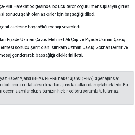
Kilit Harekat bölgesinde, bölücü terör örgütü mensuplarıyla girilen
si sonucu şehit olan askerler için başsağlığı diledi.
it ailelerine başsağlığı mesajı yayımladı.
olan Piyade Uzman Çavuş Mehmet Ali Çap ve Piyade Uzman Çavuş
filak etmesi sonucu şehit olan İstihkâm Uzman Çavuş Gökhan Demir ve
esaj göndererek, başsağlığı dileklerini iletti.
eyaz Haber Ajansı (BHA), PERRE haber ajansı ( PHA) diğer ajanslar
editörlerinin müdahalesi olmadan ajans kanallarından çekilmektedir. Bu
 geçen ajanslar olup sitemizin hiç bir editörü sorumlu tutulamaz.