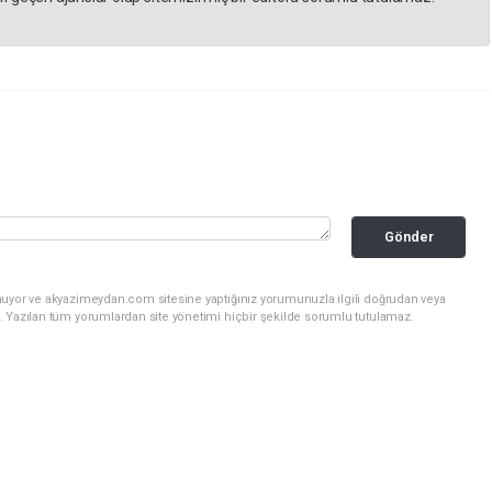
Gönder
nuyor ve akyazimeydan.com sitesine yaptığınız yorumunuzla ilgili doğrudan veya
. Yazılan tüm yorumlardan site yönetimi hiçbir şekilde sorumlu tutulamaz.