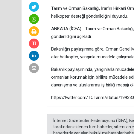
Tarım ve Orman Bakanlığı, İran’ın Hirkani O
helikopter desteği gönderildiğini duyurdu.
ANKARA (İGFA) - Tarım ve Orman Bakanlığı, İ
gönderildiğini açıkladı.
Bakanlığın paylaşımına göre, Orman Genel 
atar helikopter, yangınla mücadele çalışmala
Bakanlık paylaşımında, yangınlarla mücadelen
ormanları korumak için birlikte mücadele ediy
dayanışma ve uluslararası iş birliği mesajı ol
https://twitter.com/TCTarim/status/1993
İnternet Gazetecileri Federasyonu (İGFA), B
tarafından eklenen tüm haberler, sitemizin 
haberlerde yer alan hukuki muhataplar haberi