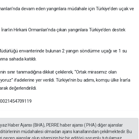
rmanları’nda devam eden yangınlara müdahale için Türkiye’den uçak ve
ran’ın Hirkani Ormanları’nda çıkan yangınlara Türkiye’den destek
Müdürlüğü envanterinde bulunan 2 yangın söndürme uçağı ve 1 su
rına sahada katıldı.
in sınır tanımadığına dikkat çekilerek, “Ortak mirasımız olan
oruz” ifadelerine yer verildi. Türkiye’nin bu adımı, komşu ülke İran’a
arak değerlendirildi.
300021454709119
eyaz Haber Ajansı (BHA), PERRE haber ajansı ( PHA) diğer ajanslar
editörlerinin müdahalesi olmadan ajans kanallarından çekilmektedir. Bu
 geçen ajanslar olup sitemizin hiç bir editörü sorumlu tutulamaz.