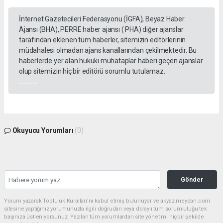
İnternet Gazetecileri Federasyonu (İGFA), Beyaz Haber
Ajansı (BHA), PERRE haber ajansı ( PHA) diğer ajanslar
tarafından eklenen tüm haberler, sitemizin editörlerinin
müdahalesi olmadan ajans kanallarından çekilmektedir. Bu
haberlerde yer alan hukuki muhataplar haberi geçen ajanslar
olup sitemizin hiç bir editörü sorumlu tutulamaz.
akyazı haberleri
Okuyucu Yorumları
(0)
Gönder
Yorum yazarak Topluluk Kuralları’nı kabul etmiş bulunuyor ve akyazimeydan.com
sitesine yaptığınız yorumunuzla ilgili doğrudan veya dolaylı tüm sorumluluğu tek
başınıza üstleniyorsunuz. Yazılan tüm yorumlardan site yönetimi hiçbir şekilde