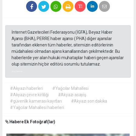
İnternet Gazetecileri Federasyonu (İGFA), Beyaz Haber
Ajansı (BHA), PERRE haber ajansı ( PHA) diğer ajanslar
tarafından eklenen tüm haberler, sitemizin editörlerinin
müdahalesi olmadan ajans kanallarından çekilmektedir. Bu
haberlerde yer alan hukuki muhataplar haberi geçen ajanslar
olup sitemizin hiç bir editörü sorumlu tutulamaz.
akyazı haberleri
#Akyazı haberleri
#Yağcılar Mahallesi
#Akyazı çevre kirliliği
#Akyazı asayiş
#güvenlik kamerası kayıtları
#Akyazı son dakika
#Yağcılar Mahallesi haberleri
Habere Ek Fotoğraf(lar)