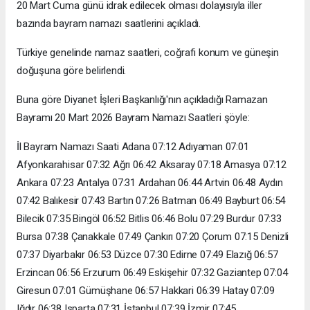
20 Mart Cuma günü idrak edilecek olması dolayısıyla iller
bazında bayram namazı saatlerini açıkladı.
Türkiye genelinde namaz saatleri, coğrafi konum ve güneşin
doğuşuna göre belirlendi.
Buna göre Diyanet İşleri Başkanlığı'nın açıkladığı Ramazan
Bayramı 20 Mart 2026 Bayram Namazı Saatleri şöyle:
İl Bayram Namazı Saati Adana 07:12 Adıyaman 07:01
Afyonkarahisar 07:32 Ağrı 06:42 Aksaray 07:18 Amasya 07:12
Ankara 07:23 Antalya 07:31 Ardahan 06:44 Artvin 06:48 Aydın
07:42 Balıkesir 07:43 Bartın 07:26 Batman 06:49 Bayburt 06:54
Bilecik 07:35 Bingöl 06:52 Bitlis 06:46 Bolu 07:29 Burdur 07:33
Bursa 07:38 Çanakkale 07:49 Çankırı 07:20 Çorum 07:15 Denizli
07:37 Diyarbakır 06:53 Düzce 07:30 Edirne 07:49 Elazığ 06:57
Erzincan 06:56 Erzurum 06:49 Eskişehir 07:32 Gaziantep 07:04
Giresun 07:01 Gümüşhane 06:57 Hakkari 06:39 Hatay 07:09
Iğdır 06:38 Isparta 07:31 İstanbul 07:39 İzmir 07:45