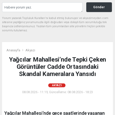
Gönder
Yorum yazarak Topluluk Kuralları’nı kabul etmiş bulunuyor ve akyazimeydan.com
sitesine yaptığınız yorumunuzla ilgili doğrudan veya dolaylı tüm sorumluluğu tek
başınıza üstleniyorsunuz. Yazılan tüm yorumlardan site yönetimi hiçbir şekilde
sorumlu tutulamaz.
Anasayfa
Akyazı
Yağcılar Mahallesi’nde Tepki Çeken
Görüntüler Cadde Ortasındaki
Skandal Kameralara Yansıdı
AKYAZI
08.08.2026 - 11:19, Güncelleme: 08.08.2026 - 18:23
Yağcılar Mahallesi’nde gece saatlerinde yaşanan