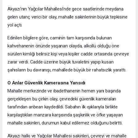
Akyazı’nın Yağcılar Mahallesi’nde gece saatlerinde meydana
gelen utanç verici bir olay, mahalle sakinlerinin büyük tepkisine
yol açtı.
Edinilen bilgilere göre, caminin tam karşısında bulunan
kahvehanenin önünde yaşanan olayda, alkollü olduğu öne
sürülen kimliği belirsiz kişi veya kişiler cadde ortasında çevreye
zarar verdi. Cadde üzerine büyük tuvaletini yapıp kusan
şahısların bu davranışı, mahallede büyük bir rahatsızlık yarattı.
O Anlar Güvenlik Kamerasına Yansıdı
Mahalle merkezinde ve ibadethanenin hemen yanı başında
gerçekleşen bu çirkin olay, çevredeki güvenlik kameraları
tarafından anbean kaydedildi. Sabahın ilk ışıklarıyla birlikte
karşılaştıkları manzara karşısında şaşkınlık ve öfke yaşayan
mahalle sakinleri, durumun kabul edilemez olduğunu belirtti.
Akyazı halkı ve Yağcılar Mahallesi sakinleri, çevreyi ve mahalle