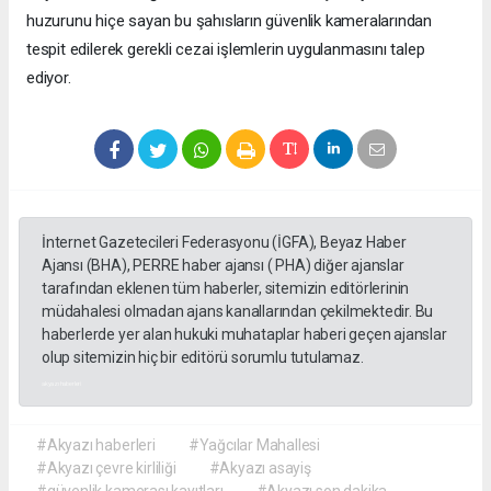
huzurunu hiçe sayan bu şahısların güvenlik kameralarından
tespit edilerek gerekli cezai işlemlerin uygulanmasını talep
ediyor.
İnternet Gazetecileri Federasyonu (İGFA), Beyaz Haber
Ajansı (BHA), PERRE haber ajansı ( PHA) diğer ajanslar
tarafından eklenen tüm haberler, sitemizin editörlerinin
müdahalesi olmadan ajans kanallarından çekilmektedir. Bu
haberlerde yer alan hukuki muhataplar haberi geçen ajanslar
olup sitemizin hiç bir editörü sorumlu tutulamaz.
akyazı haberleri
#Akyazı haberleri
#Yağcılar Mahallesi
#Akyazı çevre kirliliği
#Akyazı asayiş
#güvenlik kamerası kayıtları
#Akyazı son dakika