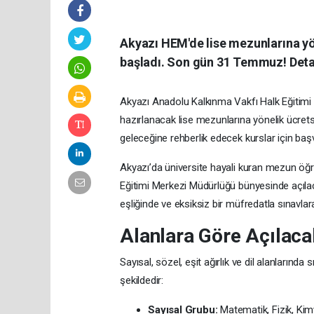
Akyazı HEM'de lise mezunlarına yön
başladı. Son gün 31 Temmuz! Deta
Akyazı Anadolu Kalkınma Vakfı Halk Eğitim
hazırlanacak lise mezunlarına yönelik ücrets
geleceğine rehberlik edecek kurslar için baş
Akyazı’da üniversite hayali kuran mezun öğre
Eğitimi Merkezi Müdürlüğü bünyesinde açılac
eşliğinde ve eksiksiz bir müfredatla sınavla
Alanlara Göre Açılaca
Sayısal, sözel, eşit ağırlık ve dil alanlarınd
şekildedir:
Sayısal Grubu:
Matematik, Fizik, Kimy