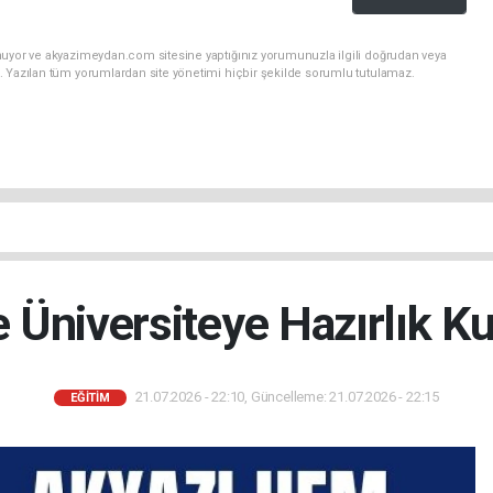
nuyor ve akyazimeydan.com sitesine yaptığınız yorumunuzla ilgili doğrudan veya
. Yazılan tüm yorumlardan site yönetimi hiçbir şekilde sorumlu tutulamaz.
Üniversiteye Hazırlık Kur
21.07.2026 - 22:10, Güncelleme: 21.07.2026 - 22:15
EĞITIM