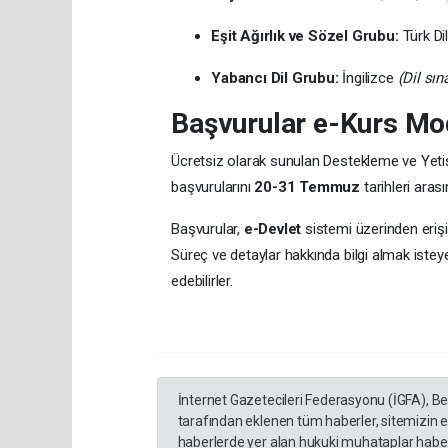
Eşit Ağırlık ve Sözel Grubu:
Türk Di
Yabancı Dil Grubu:
İngilizce
(Dil sın
Başvurular e-Kurs Mo
Ücretsiz olarak sunulan Destekleme ve Yetiş
başvurularını
20-31 Temmuz
tarihleri ara
Başvurular,
e-Devlet
sistemi üzerinden eriş
Süreç ve detaylar hakkında bilgi almak iste
edebilirler.
İnternet Gazetecileri Federasyonu (İGFA), B
tarafından eklenen tüm haberler, sitemizin 
haberlerde yer alan hukuki muhataplar haberi