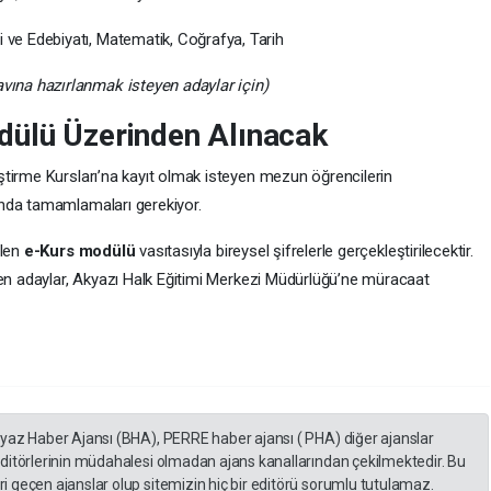
li ve Edebiyatı, Matematik, Coğrafya, Tarih
avına hazırlanmak isteyen adaylar için)
dülü Üzerinden Alınacak
tirme Kursları’na kayıt olmak isteyen mezun öğrencilerin
sında tamamlamaları gerekiyor.
ilen
e-Kurs modülü
vasıtasıyla bireysel şifrelerle gerçekleştirilecektir.
yen adaylar, Akyazı Halk Eğitimi Merkezi Müdürlüğü’ne müracaat
eyaz Haber Ajansı (BHA), PERRE haber ajansı ( PHA) diğer ajanslar
editörlerinin müdahalesi olmadan ajans kanallarından çekilmektedir. Bu
 geçen ajanslar olup sitemizin hiç bir editörü sorumlu tutulamaz.