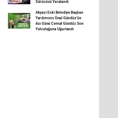
Sürücüsü Yaralandı
Akyazı Eski Belediye Başkan
Yardımcısı Ünal Gündüz’ün
Acı Günü Cemal Gündüz Son
Yolculuğuna Uğurlandı