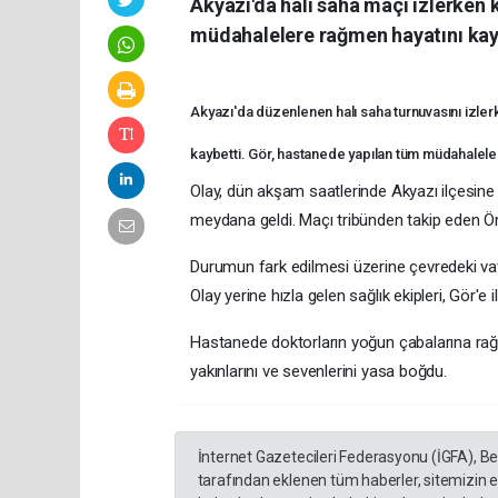
Akyazı'da halı saha maçı izlerken 
müdahalelere rağmen hayatını kay
Akyazı'da düzenlenen halı saha turnuvasını izle
kaybetti. Gör, hastanede yapılan tüm müdahalele
Olay, dün akşam saatlerinde Akyazı ilçesine 
meydana geldi. Maçı tribünden takip eden Öme
Durumun fark edilmesi üzerine çevredeki vata
Olay yerine hızla gelen sağlık ekipleri, Gör'
Hastanede doktorların yoğun çabalarına rağ
yakınlarını ve sevenlerini yasa boğdu.
İnternet Gazetecileri Federasyonu (İGFA), B
tarafından eklenen tüm haberler, sitemizin 