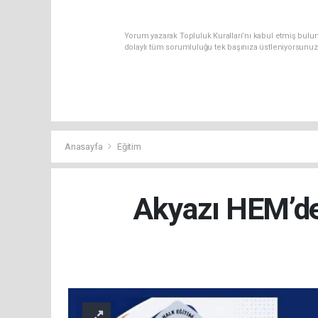
Yorum yazarak Topluluk Kuralları’nı kabul etmiş bulu
dolaylı tüm sorumluluğu tek başınıza üstleniyorsunuz
Anasayfa
Eğitim
Akyazı HEM’de 