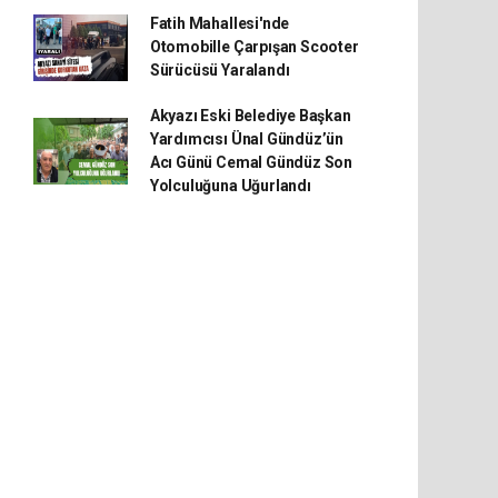
Fatih Mahallesi'nde
Otomobille Çarpışan Scooter
Sürücüsü Yaralandı
Akyazı Eski Belediye Başkan
Yardımcısı Ünal Gündüz’ün
Acı Günü Cemal Gündüz Son
Yolculuğuna Uğurlandı