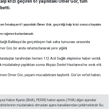
kalp krizi geçiren 61 yaşındaki Ömer Gör, tüm
betti.
rken fenalaşan 61 yaşındaki
Ömer Gör
, geçirdiği kalp krizi sonucu hayatını
re rağmen kurtarılamadı.
bağlı Ballıkaya'da gerçekleşen halı saha turnuvası sırasında
r Gör, bir anda rahatsızlanarak yere yığıldı.
ndaşlar tarafından hemen 112 Acil Sağlık ekiplerine haber verildi.
e ilk müdahaleyi yaptıktan sonra Akyazı Devlet Hastanesi'ne sevk etti.
men Ömer Gör, yaşam mücadelesini kaybetti. Gör'ün vefat haberi,
eyaz Haber Ajansı (BHA), PERRE haber ajansı ( PHA) diğer ajanslar
editörlerinin müdahalesi olmadan ajans kanallarından çekilmektedir. Bu