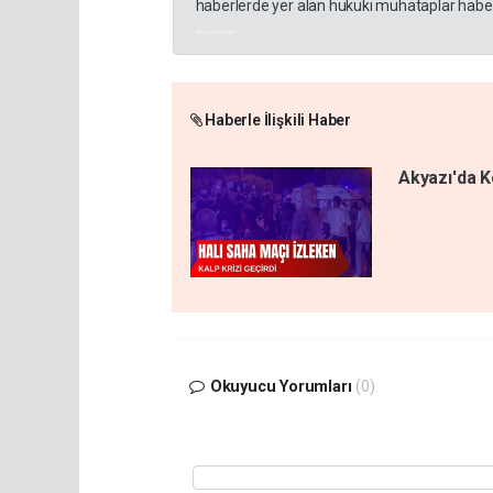
haberlerde yer alan hukuki muhataplar haberi
akyazı haberleri
Haberle İlişkili Haber
Akyazı'da Ko
Okuyucu Yorumları
(0)