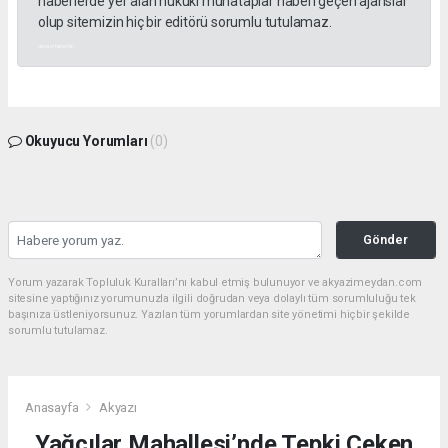
haberlerde yer alan hukuki muhataplar haberi geçen ajanslar
olup sitemizin hiç bir editörü sorumlu tutulamaz.
akyazı haberleri
Okuyucu Yorumları
(0)
Gönder
Yorum yazarak Topluluk Kuralları’nı kabul etmiş bulunuyor ve akyazimeydan.com
sitesine yaptığınız yorumunuzla ilgili doğrudan veya dolaylı tüm sorumluluğu tek
başınıza üstleniyorsunuz. Yazılan tüm yorumlardan site yönetimi hiçbir şekilde
sorumlu tutulamaz.
Anasayfa
Akyazı
Yağcılar Mahallesi’nde Tepki Çeken