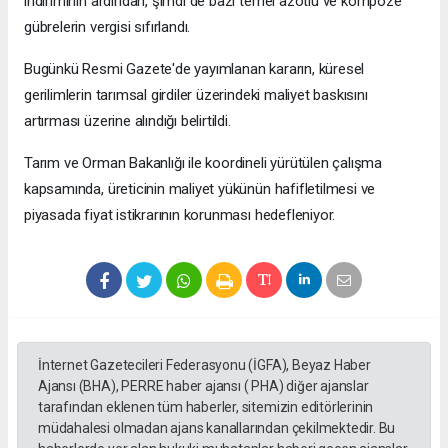
indiriminin ardından, şimdi de bazı temel azotlu ve kompoze
gübrelerin vergisi sıfırlandı.
Bugünkü Resmi Gazete'de yayımlanan kararın, küresel
gerilimlerin tarımsal girdiler üzerindeki maliyet baskısını
artırması üzerine alındığı belirtildi.
Tarım ve Orman Bakanlığı ile koordineli yürütülen çalışma
kapsamında, üreticinin maliyet yükünün hafifletilmesi ve
piyasada fiyat istikrarının korunması hedefleniyor.
İnternet Gazetecileri Federasyonu (İGFA), Beyaz Haber
Ajansı (BHA), PERRE haber ajansı ( PHA) diğer ajanslar
tarafından eklenen tüm haberler, sitemizin editörlerinin
müdahalesi olmadan ajans kanallarından çekilmektedir. Bu