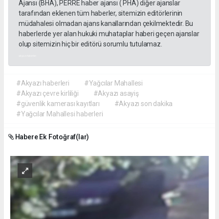
Ajansı (BHA), PERRE haber ajansı ( PHA) diğer ajanslar
tarafından eklenen tüm haberler, sitemizin editörlerinin
müdahalesi olmadan ajans kanallarından çekilmektedir. Bu
haberlerde yer alan hukuki muhataplar haberi geçen ajanslar
olup sitemizin hiç bir editörü sorumlu tutulamaz.
akyazı haberleri
#Akyazı haberleri
#Yağcılar Mahallesi
#Akyazı çevre kirliliği
#Akyazı asayiş
#güvenlik kamerası kayıtları
#Akyazı son dakika
#Yağcılar Mahallesi haberleri
Habere Ek Fotoğraf(lar)