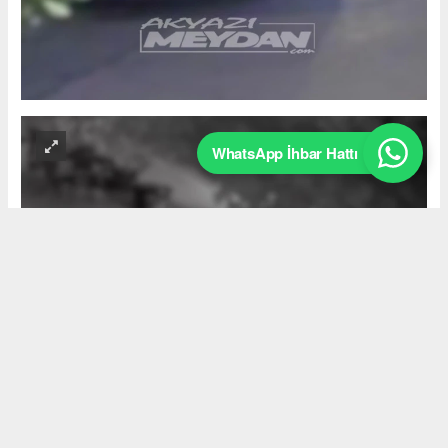
WhatsApp İhbar Hattı
Okuyucu Yorumları
(0)