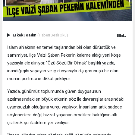
Erkek
|
Kadın
(Haberi Sesli Oku)
İslam ahlakının en temel taşlarından biri olan dürüstlük ve
samimiyet, İlçe Vaizi Şaban Peker’in kaleme aldığı yeni köşe
yazısıyla ele alınıyor. "Özü Sözü Bir Olmak" başlıklı yazıda,
inandığı gibi yaşayan ve iç dünyasıyla dış görünüşü bir olan
mümin portresine dikkat çekiliyor.
​Yazıda, günümüz toplumunda güven duygusunun
azalmasındaki en büyük etkenin söz ile davranışlar arasındaki
uyumsuzluk olduğuna vurgu yapılıyor. İnsanların artık sadece
söylenenlere değil, bizzat yaşanan örneklere baktığının altı
çizilerek şu ifadelere yer veriliyor: