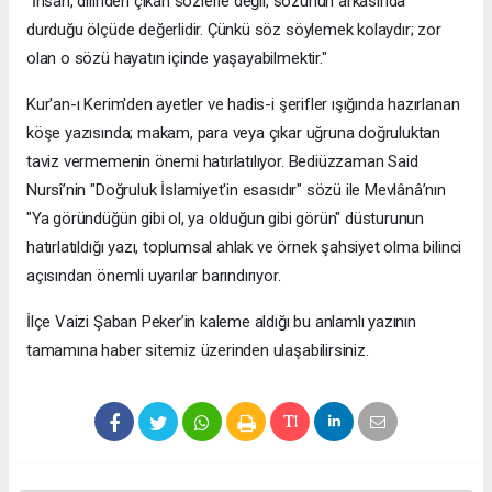
​"İnsan, dilinden çıkan sözlerle değil, sözünün arkasında
durduğu ölçüde değerlidir. Çünkü söz söylemek kolaydır; zor
olan o sözü hayatın içinde yaşayabilmektir."
​Kur'an-ı Kerim'den ayetler ve hadis-i şerifler ışığında hazırlanan
köşe yazısında; makam, para veya çıkar uğruna doğruluktan
taviz vermemenin önemi hatırlatılıyor. Bediüzzaman Said
Nursî’nin "Doğruluk İslamiyet'in esasıdır" sözü ile Mevlânâ’nın
"Ya göründüğün gibi ol, ya olduğun gibi görün" düsturunun
hatırlatıldığı yazı, toplumsal ahlak ve örnek şahsiyet olma bilinci
açısından önemli uyarılar barındırıyor.
​İlçe Vaizi Şaban Peker’in kaleme aldığı bu anlamlı yazının
tamamına haber sitemiz üzerinden ulaşabilirsiniz.