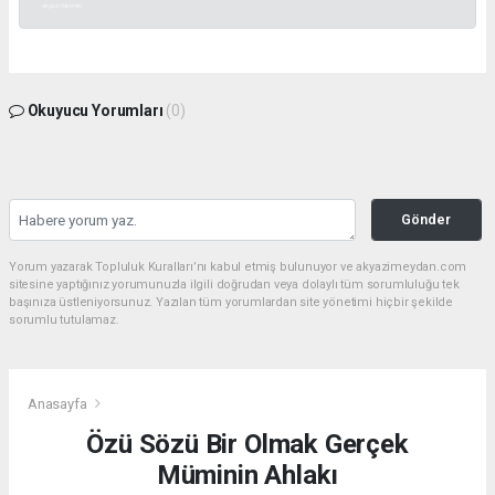
akyazı haberleri
Okuyucu Yorumları
(0)
Gönder
Yorum yazarak Topluluk Kuralları’nı kabul etmiş bulunuyor ve akyazimeydan.com
sitesine yaptığınız yorumunuzla ilgili doğrudan veya dolaylı tüm sorumluluğu tek
başınıza üstleniyorsunuz. Yazılan tüm yorumlardan site yönetimi hiçbir şekilde
sorumlu tutulamaz.
Anasayfa
Özü Sözü Bir Olmak Gerçek
Müminin Ahlakı