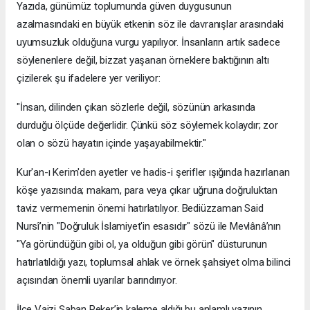
​Yazıda, günümüz toplumunda güven duygusunun
azalmasındaki en büyük etkenin söz ile davranışlar arasındaki
uyumsuzluk olduğuna vurgu yapılıyor. İnsanların artık sadece
söylenenlere değil, bizzat yaşanan örneklere baktığının altı
çizilerek şu ifadelere yer veriliyor:
​"İnsan, dilinden çıkan sözlerle değil, sözünün arkasında
durduğu ölçüde değerlidir. Çünkü söz söylemek kolaydır; zor
olan o sözü hayatın içinde yaşayabilmektir."
​Kur'an-ı Kerim'den ayetler ve hadis-i şerifler ışığında hazırlanan
köşe yazısında; makam, para veya çıkar uğruna doğruluktan
taviz vermemenin önemi hatırlatılıyor. Bediüzzaman Said
Nursî’nin "Doğruluk İslamiyet'in esasıdır" sözü ile Mevlânâ’nın
"Ya göründüğün gibi ol, ya olduğun gibi görün" düsturunun
hatırlatıldığı yazı, toplumsal ahlak ve örnek şahsiyet olma bilinci
açısından önemli uyarılar barındırıyor.
​İlçe Vaizi Şaban Peker’in kaleme aldığı bu anlamlı yazının