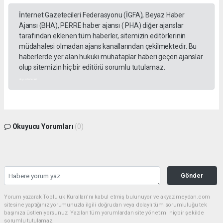
İnternet Gazetecileri Federasyonu (İGFA), Beyaz Haber
Ajansı (BHA), PERRE haber ajansı ( PHA) diğer ajanslar
tarafından eklenen tüm haberler, sitemizin editörlerinin
müdahalesi olmadan ajans kanallarından çekilmektedir. Bu
haberlerde yer alan hukuki muhataplar haberi geçen ajanslar
olup sitemizin hiç bir editörü sorumlu tutulamaz.
akyazı haberleri
Okuyucu Yorumları
(0)
Gönder
Yorum yazarak Topluluk Kuralları’nı kabul etmiş bulunuyor ve akyazimeydan.com
sitesine yaptığınız yorumunuzla ilgili doğrudan veya dolaylı tüm sorumluluğu tek
başınıza üstleniyorsunuz. Yazılan tüm yorumlardan site yönetimi hiçbir şekilde
sorumlu tutulamaz.