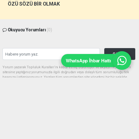
ÖZÜ SÖZÜ BİR OLMAK
Okuyucu Yorumları
(0)
Gönder
WhatsApp İhbar Hattı
Yorum yazarak Topluluk Kuralları’nı kabul etmiş bulunuyor ve akyazimeydan.com
sitesine yaptığınız yorumunuzla ilgili doğrudan veya dolaylı tüm sorumluluğu tek
başınıza üstleniyorsunuz. Yazılan tüm yorumlardan site yönetimi hiçbir şekilde
sorumlu tutulamaz.
haber paketi
haber scripti
haber yazılımı
Tüm hakları saklı tutulmaktadır.Copyright 2026©
Haber Yazılımı:
Web Aksiyon ®