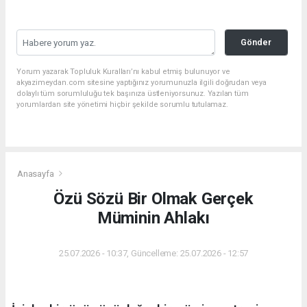
Gönder
Yorum yazarak Topluluk Kuralları’nı kabul etmiş bulunuyor ve
akyazimeydan.com sitesine yaptığınız yorumunuzla ilgili doğrudan veya
dolaylı tüm sorumluluğu tek başınıza üstleniyorsunuz. Yazılan tüm
yorumlardan site yönetimi hiçbir şekilde sorumlu tutulamaz.
Anasayfa
Özü Sözü Bir Olmak Gerçek
Müminin Ahlakı
25.07.2026 - 10:37, Güncelleme: 25.07.2026 - 12:57