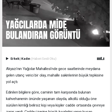
Erkek
|
Kadın
(Haberi Sesli Oku)
Akyazı’nın Yağcılar Mahallesi’nde gece saatlerinde meydana
gelen utanç verici bir olay, mahalle sakinlerinin büyük tepkisine
yol açtı.
Edinilen bilgilere göre, caminin tam karşısında bulunan
kahvehanenin önünde yaşanan olayda, alkollü olduğu öne
sürülen kimliği belirsiz kişi veya kişiler cadde ortasında çevreye
zarar verdi. Cadde üzerine büyük tuvaletini yapıp kusan