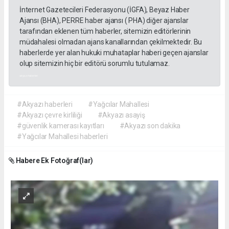
İnternet Gazetecileri Federasyonu (İGFA), Beyaz Haber
Ajansı (BHA), PERRE haber ajansı ( PHA) diğer ajanslar
tarafından eklenen tüm haberler, sitemizin editörlerinin
müdahalesi olmadan ajans kanallarından çekilmektedir. Bu
haberlerde yer alan hukuki muhataplar haberi geçen ajanslar
olup sitemizin hiç bir editörü sorumlu tutulamaz.
akyazı haberleri
#Akyazı haberleri
#Yağcılar Mahallesi
#Akyazı çevre kirliliği
#Akyazı asayiş
#güvenlik kamerası kayıtları
#Akyazı son dakika
#Yağcılar Mahallesi haberleri
Habere Ek Fotoğraf(lar)