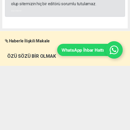
olup sitemizin hiç bir editörü sorumlu tutulamaz.
akyazı haberleri
Haberle İlişkili Makale
WhatsApp İhbar Hattı
ÖZÜ SÖZÜ BİR OLMAK
Okuyucu Yorumları
(0)
Gönder
Yorum yazarak Topluluk Kuralları’nı kabul etmiş bulunuyor ve akyazimeydan.com
sitesine yaptığınız yorumunuzla ilgili doğrudan veya dolaylı tüm sorumluluğu tek
başınıza üstleniyorsunuz. Yazılan tüm yorumlardan site yönetimi hiçbir şekilde
sorumlu tutulamaz.