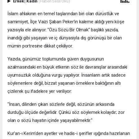
Erkek
|
Kadın
(Haberi Sesli Oku)
İslam ahlakının en temel taşlarından biri olan dürüstlük ve
samimiyet, İlçe Vaizi Şaban Peker’in kaleme aldığı yeni köşe
yazısıyla ele alınıyor. "Özü Sözü Bir Olmak" başlıklı yazıda,
inandığı gibi yaşayan ve iç dünyasıyla dış görünüşü bir olan
mümin portresine dikkat çekiliyor.
​Yazıda, günümüz toplumunda güven duygusunun
azalmasındaki en büyük etkenin söz ile davranışlar arasındaki
uyumsuzluk olduğuna vurgu yapılıyor. İnsanların artık sadece
söylenenlere değil, bizzat yaşanan örneklere baktığının altı
çizilerek şu ifadelere yer veriliyor:
​"İnsan, dilinden çıkan sözlerle değil, sözünün arkasında
durduğu ölçüde değerlidir. Çünkü söz söylemek kolaydır; zor
olan o sözü hayatın içinde yaşayabilmektir."
​Kur'an-ı Kerim'den ayetler ve hadis-i şerifler ışığında hazırlanan