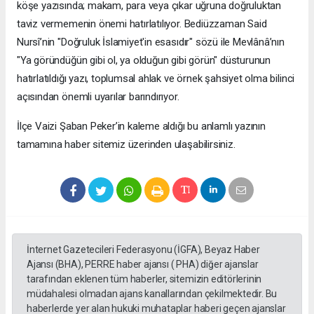
köşe yazısında; makam, para veya çıkar uğruna doğruluktan
taviz vermemenin önemi hatırlatılıyor. Bediüzzaman Said
Nursî’nin "Doğruluk İslamiyet'in esasıdır" sözü ile Mevlânâ’nın
"Ya göründüğün gibi ol, ya olduğun gibi görün" düsturunun
hatırlatıldığı yazı, toplumsal ahlak ve örnek şahsiyet olma bilinci
açısından önemli uyarılar barındırıyor.
​İlçe Vaizi Şaban Peker’in kaleme aldığı bu anlamlı yazının
tamamına haber sitemiz üzerinden ulaşabilirsiniz.
İnternet Gazetecileri Federasyonu (İGFA), Beyaz Haber
Ajansı (BHA), PERRE haber ajansı ( PHA) diğer ajanslar
tarafından eklenen tüm haberler, sitemizin editörlerinin
müdahalesi olmadan ajans kanallarından çekilmektedir. Bu
haberlerde yer alan hukuki muhataplar haberi geçen ajanslar