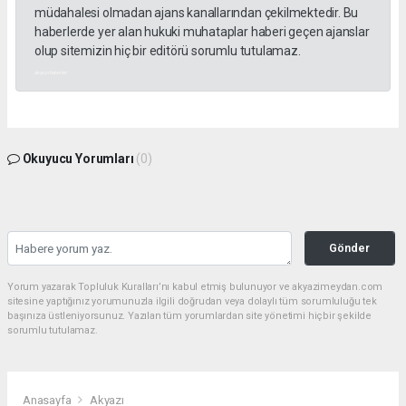
müdahalesi olmadan ajans kanallarından çekilmektedir. Bu
haberlerde yer alan hukuki muhataplar haberi geçen ajanslar
olup sitemizin hiç bir editörü sorumlu tutulamaz.
akyazı haberleri
Okuyucu Yorumları
(0)
Gönder
Yorum yazarak Topluluk Kuralları’nı kabul etmiş bulunuyor ve akyazimeydan.com
sitesine yaptığınız yorumunuzla ilgili doğrudan veya dolaylı tüm sorumluluğu tek
başınıza üstleniyorsunuz. Yazılan tüm yorumlardan site yönetimi hiçbir şekilde
sorumlu tutulamaz.
Anasayfa
Akyazı