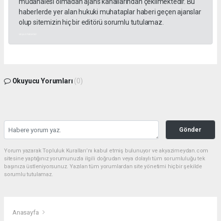
müdahalesi olmadan ajans kanallarından çekilmektedir. Bu
haberlerde yer alan hukuki muhataplar haberi geçen ajanslar
olup sitemizin hiç bir editörü sorumlu tutulamaz.
akyazı haberleri
Okuyucu Yorumları
(0)
Gönder
Yorum yazarak Topluluk Kuralları’nı kabul etmiş bulunuyor ve akyazimeydan.com
sitesine yaptığınız yorumunuzla ilgili doğrudan veya dolaylı tüm sorumluluğu tek
başınıza üstleniyorsunuz. Yazılan tüm yorumlardan site yönetimi hiçbir şekilde
sorumlu tutulamaz.
Anasayfa