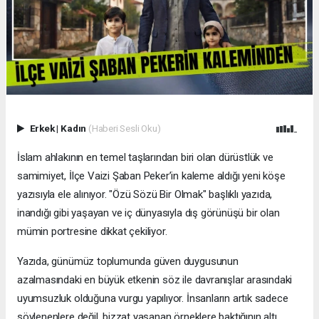
Erkek
|
Kadın
(Haberi Sesli Oku)
İslam ahlakının en temel taşlarından biri olan dürüstlük ve
samimiyet, İlçe Vaizi Şaban Peker’in kaleme aldığı yeni köşe
yazısıyla ele alınıyor. "Özü Sözü Bir Olmak" başlıklı yazıda,
inandığı gibi yaşayan ve iç dünyasıyla dış görünüşü bir olan
mümin portresine dikkat çekiliyor.
​Yazıda, günümüz toplumunda güven duygusunun
azalmasındaki en büyük etkenin söz ile davranışlar arasındaki
uyumsuzluk olduğuna vurgu yapılıyor. İnsanların artık sadece
söylenenlere değil, bizzat yaşanan örneklere baktığının altı