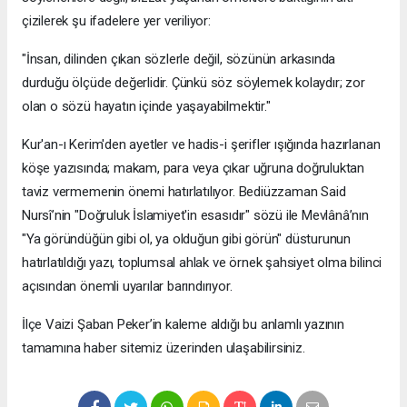
çizilerek şu ifadelere yer veriliyor:
​"İnsan, dilinden çıkan sözlerle değil, sözünün arkasında
durduğu ölçüde değerlidir. Çünkü söz söylemek kolaydır; zor
olan o sözü hayatın içinde yaşayabilmektir."
​Kur'an-ı Kerim'den ayetler ve hadis-i şerifler ışığında hazırlanan
köşe yazısında; makam, para veya çıkar uğruna doğruluktan
taviz vermemenin önemi hatırlatılıyor. Bediüzzaman Said
Nursî’nin "Doğruluk İslamiyet'in esasıdır" sözü ile Mevlânâ’nın
"Ya göründüğün gibi ol, ya olduğun gibi görün" düsturunun
hatırlatıldığı yazı, toplumsal ahlak ve örnek şahsiyet olma bilinci
açısından önemli uyarılar barındırıyor.
​İlçe Vaizi Şaban Peker’in kaleme aldığı bu anlamlı yazının
tamamına haber sitemiz üzerinden ulaşabilirsiniz.