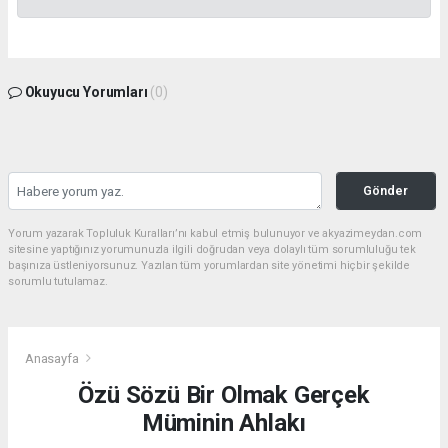
Okuyucu Yorumları
(0)
Gönder
Yorum yazarak Topluluk Kuralları’nı kabul etmiş bulunuyor ve akyazimeydan.com
sitesine yaptığınız yorumunuzla ilgili doğrudan veya dolaylı tüm sorumluluğu tek
başınıza üstleniyorsunuz. Yazılan tüm yorumlardan site yönetimi hiçbir şekilde
sorumlu tutulamaz.
Anasayfa
Özü Sözü Bir Olmak Gerçek
Müminin Ahlakı