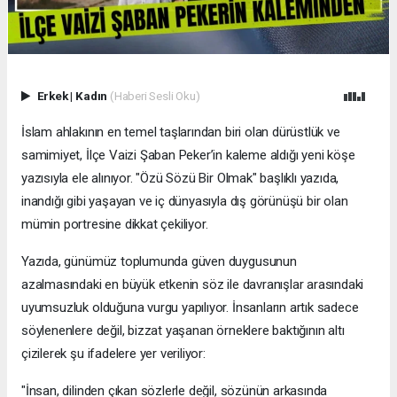
Erkek
|
Kadın
(Haberi Sesli Oku)
İslam ahlakının en temel taşlarından biri olan dürüstlük ve
samimiyet, İlçe Vaizi Şaban Peker’in kaleme aldığı yeni köşe
yazısıyla ele alınıyor. "Özü Sözü Bir Olmak" başlıklı yazıda,
inandığı gibi yaşayan ve iç dünyasıyla dış görünüşü bir olan
mümin portresine dikkat çekiliyor.
​Yazıda, günümüz toplumunda güven duygusunun
azalmasındaki en büyük etkenin söz ile davranışlar arasındaki
uyumsuzluk olduğuna vurgu yapılıyor. İnsanların artık sadece
söylenenlere değil, bizzat yaşanan örneklere baktığının altı
çizilerek şu ifadelere yer veriliyor:
​"İnsan, dilinden çıkan sözlerle değil, sözünün arkasında