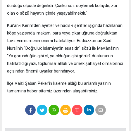
durduğu ölçüde değerlidir. Çünkü söz söylemek kolaydır; zor
olan o sözü hayatın içinde yaşayabilmektir."
​Kur'an-ı Kerim'den ayetler ve hadis-i şerifler ışığında hazırlanan
köşe yazısında; makam, para veya çıkar uğruna doğruluktan
taviz vermemenin önemi hatırlatılıyor. Bediüzzaman Said
Nursî’nin "Doğruluk İslamiyet'in esasıdır" sözü ile Mevlânâ’nın
"Ya göründüğün gibi ol, ya olduğun gibi görün" düsturunun
hatırlatıldığı yazı, toplumsal ahlak ve örnek şahsiyet olma bilinci
açısından önemli uyarılar barındırıyor.
​İlçe Vaizi Şaban Peker’in kaleme aldığı bu anlamlı yazının
tamamına haber sitemiz üzerinden ulaşabilirsiniz.