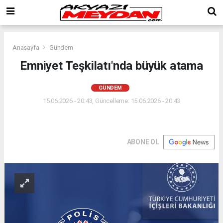
Anasayfa
Gündem
Emniyet Teşkilatı'nda büyük atama
GÜNDEM
15.06.2026 - 20:43, Güncelleme: 15.06.2026 - 20:43
ABONE OL