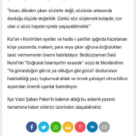
​"İnsan, dilinden çıkan sözlerle değil, sözünün arkasında
durduğu ölçüde değerlidir. Çünkü söz söylemek kolaydır; zor
olan o sözü hayatın içinde yaşayabilmektir."
​Kur'an-ı Kerim'den ayetler ve hadis-i şerifler ışığında hazırlanan
köşe yazısında; makam, para veya çıkar uğruna doğruluktan
taviz vermemenin önemi hatırlatılıyor. Bediüzzaman Said
Nursî’nin "Doğruluk İslamiyet'in esasıdır" sözü ile Mevlânâ’nın
"Ya göründüğün gibi ol, ya olduğun gibi görün" düsturunun
hatırlatıldığı yazı, toplumsal ahlak ve örnek şahsiyet olma bilinci
açısından önemli uyarılar barındırıyor.
​İlçe Vaizi Şaban Peker’in kaleme aldığı bu anlamlı yazının
tamamına haber sitemiz üzerinden ulaşabilirsiniz.