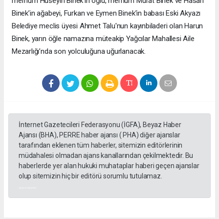
merhum Hüseyin Binek’in oğlu, merhum Murat Binek ve Hasan
Binek’in ağabeyi, Furkan ve Eymen Binek’in babası Eski Akyazı
Belediye meclis üyesi Ahmet Talu'nun kayınbiladeri olan Harun
Binek, yarın öğle namazına müteakip Yağcılar Mahallesi Aile
Mezarlığı’nda son yolculuğuna uğurlanacak.
İnternet Gazetecileri Federasyonu (İGFA), Beyaz Haber
Ajansı (BHA), PERRE haber ajansı ( PHA) diğer ajanslar
tarafından eklenen tüm haberler, sitemizin editörlerinin
müdahalesi olmadan ajans kanallarından çekilmektedir. Bu
haberlerde yer alan hukuki muhataplar haberi geçen ajanslar
olup sitemizin hiç bir editörü sorumlu tutulamaz.
akyazı haberleri