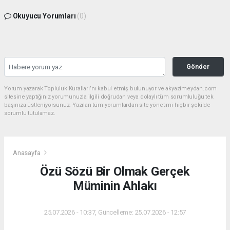
Okuyucu Yorumları
(0)
Gönder
Yorum yazarak Topluluk Kuralları’nı kabul etmiş bulunuyor ve akyazimeydan.com
sitesine yaptığınız yorumunuzla ilgili doğrudan veya dolaylı tüm sorumluluğu tek
başınıza üstleniyorsunuz. Yazılan tüm yorumlardan site yönetimi hiçbir şekilde
sorumlu tutulamaz.
Anasayfa
Özü Sözü Bir Olmak Gerçek
Müminin Ahlakı
25.07.2026 - 10:37, Güncelleme: 25.07.2026 - 12:57