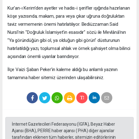
​Kur'an-ı Kerim'den ayetler ve hadis-i şerifler ışığında hazırlanan
köşe yazısında; makam, para veya çıkar uğruna doğruluktan
taviz vermemenin önemi hatırlatılıyor. Bediüzzaman Said
Nursî’nin "Doğruluk İslamiyet'in esasıdır" sözü ile Mevlânâ’nın
"Ya göründüğün gibi ol, ya olduğun gibi görün" düsturunun
hatırlatıldığı yazı, toplumsal ahlak ve örnek şahsiyet olma bilinci
açısından önemli uyarılar barındırıyor.
​İlçe Vaizi Şaban Peker’in kaleme aldığı bu anlamlı yazının
tamamına haber sitemiz üzerinden ulaşabilirsiniz.
İnternet Gazetecileri Federasyonu (İGFA), Beyaz Haber
Ajansı (BHA), PERRE haber ajansı ( PHA) diğer ajanslar
tarafından eklenen tüm haberler, sitemizin editörlerinin