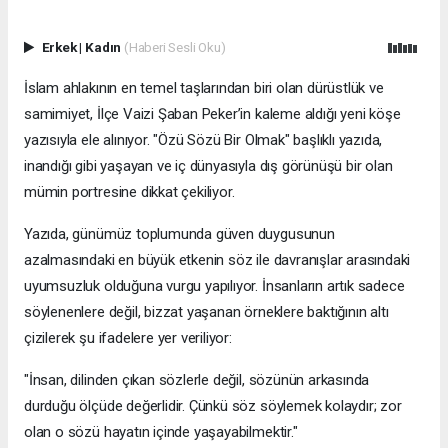
Erkek
|
Kadın
(Haberi Sesli Oku)
İslam ahlakının en temel taşlarından biri olan dürüstlük ve
samimiyet, İlçe Vaizi Şaban Peker’in kaleme aldığı yeni köşe
yazısıyla ele alınıyor. "Özü Sözü Bir Olmak" başlıklı yazıda,
inandığı gibi yaşayan ve iç dünyasıyla dış görünüşü bir olan
mümin portresine dikkat çekiliyor.
​Yazıda, günümüz toplumunda güven duygusunun
azalmasındaki en büyük etkenin söz ile davranışlar arasındaki
uyumsuzluk olduğuna vurgu yapılıyor. İnsanların artık sadece
söylenenlere değil, bizzat yaşanan örneklere baktığının altı
çizilerek şu ifadelere yer veriliyor:
​"İnsan, dilinden çıkan sözlerle değil, sözünün arkasında
durduğu ölçüde değerlidir. Çünkü söz söylemek kolaydır; zor
olan o sözü hayatın içinde yaşayabilmektir."