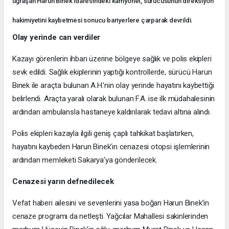
uğraşan Harun Binek idaresindeki kamyonet, sürücüsünün direksiyon
hakimiyetini kaybetmesi sonucu bariyerlere çarparak devrildi.
Olay yerinde can verdiler
Kazayı görenlerin ihbarı üzerine bölgeye sağlık ve polis ekipleri
sevk edildi. Sağlık ekiplerinin yaptığı kontrollerde, sürücü Harun
Binek ile araçta bulunan A.H.’nin olay yerinde hayatını kaybettiği
belirlendi. Araçta yaralı olarak bulunan F.A. ise ilk müdahalesinin
ardından ambulansla hastaneye kaldırılarak tedavi altına alındı.
Polis ekipleri kazayla ilgili geniş çaplı tahkikat başlatırken,
hayatını kaybeden Harun Binek’in cenazesi otopsi işlemlerinin
ardından memleketi Sakarya’ya gönderilecek.
Cenazesi yarın defnedilecek
Vefat haberi ailesini ve sevenlerini yasa boğan Harun Binek’in
cenaze programı da netleşti. Yağcılar Mahallesi sakinlerinden