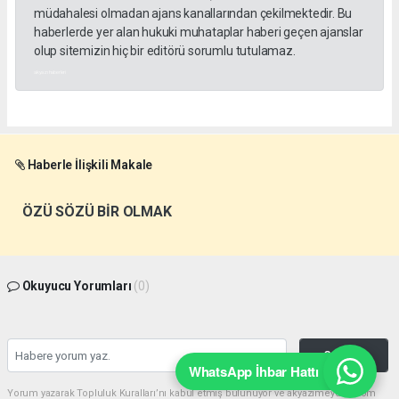
müdahalesi olmadan ajans kanallarından çekilmektedir. Bu
haberlerde yer alan hukuki muhataplar haberi geçen ajanslar
olup sitemizin hiç bir editörü sorumlu tutulamaz.
akyazı haberleri
Haberle İlişkili Makale
ÖZÜ SÖZÜ BİR OLMAK
Okuyucu Yorumları
(0)
Gönder
WhatsApp İhbar Hattı
Yorum yazarak Topluluk Kuralları’nı kabul etmiş bulunuyor ve akyazimeydan.com