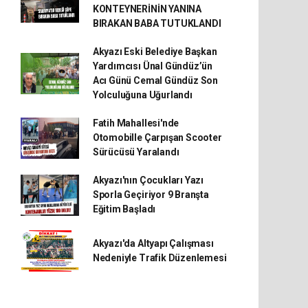
KONTEYNERİNİN YANINA
BIRAKAN BABA TUTUKLANDI
Akyazı Eski Belediye Başkan
Yardımcısı Ünal Gündüz’ün
Acı Günü Cemal Gündüz Son
Yolculuğuna Uğurlandı
Fatih Mahallesi'nde
Otomobille Çarpışan Scooter
Sürücüsü Yaralandı
Akyazı'nın Çocukları Yazı
Sporla Geçiriyor 9 Branşta
Eğitim Başladı
Akyazı'da Altyapı Çalışması
Nedeniyle Trafik Düzenlemesi