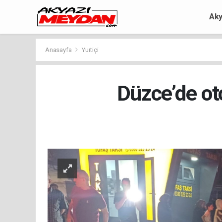
Aky
Anasayfa
Yurtiçi
Düzce’de oto