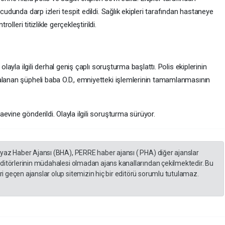
cudunda darp izleri tespit edildi. Sağlık ekipleri tarafından hastaneye
olleri titizlikle gerçekleştirildi.
 olayla ilgili derhal geniş çaplı soruşturma başlattı. Polis ekiplerinin
alanan şüpheli baba O.D., emniyetteki işlemlerinin tamamlanmasının
evine gönderildi. Olayla ilgili soruşturma sürüyor.
eyaz Haber Ajansı (BHA), PERRE haber ajansı ( PHA) diğer ajanslar
editörlerinin müdahalesi olmadan ajans kanallarından çekilmektedir. Bu
 geçen ajanslar olup sitemizin hiç bir editörü sorumlu tutulamaz.