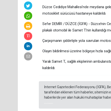
Düzce Cedidiye Mahallesi’nde meydana gelen 
motosiklet sürücüsü hastaneye kaldırıldı.
Sefer DEMİR / DÜZCE (İGFA) - Düzce’nin Cedi
plakalı otomobil ile Samet T.’nin kullandığı mo
Çarpışmanın şiddetiyle yola savrulan motosi
Olayın bildirilmesi üzerine bölgeye hızla sağlık
Yaralı Samet T., sağlık ekiplerinin ambulans
kaldırıldı.
İnternet Gazetecileri Federasyonu (İGFA), B
tarafından eklenen tüm haberler, sitemizin 
haberlerde yer alan hukuki muhataplar haberi
akyazı haberleri