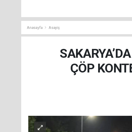
Anasayfa
Asayiş
SAKARYA’DA 
ÇÖP KONT