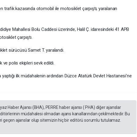
trafik kazasında otomobil ile motosiklet çarpıştı; yaralanan
diye Mahallesi Bolu Caddesi üzerinde, Halil Ç. idaresindeki 41 APB
tosiklet çarpıştı.
klet sürücüsü Samet T. yaralandı.
 ve polis ekipleri sevk edildi.
ta yaptığı ilk müdahalenin ardından Düzce Atatürk Devlet Hastanesi’ne
eyaz Haber Ajansı (BHA), PERRE haber ajansı ( PHA) diğer ajanslar
editörlerinin müdahalesi olmadan ajans kanallarından çekilmektedir. Bu
 geçen ajanslar olup sitemizin hiç bir editörü sorumlu tutulamaz.