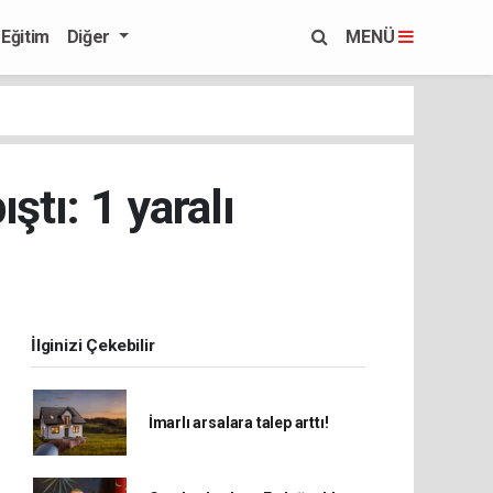
Eğitim
Diğer
MENÜ
ştı: 1 yaralı
İlginizi Çekebilir
İmarlı arsalara talep arttı!