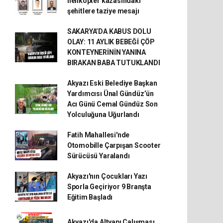
helikopter kazasındaki
şehitlere taziye mesajı
SAKARYA’DA KABUS DOLU
OLAY: 11 AYLIK BEBEĞİ ÇÖP
KONTEYNERİNİN YANINA
BIRAKAN BABA TUTUKLANDI
Akyazı Eski Belediye Başkan
Yardımcısı Ünal Gündüz’ün
Acı Günü Cemal Gündüz Son
Yolculuğuna Uğurlandı
Fatih Mahallesi'nde
Otomobille Çarpışan Scooter
Sürücüsü Yaralandı
Akyazı'nın Çocukları Yazı
Sporla Geçiriyor 9 Branşta
Eğitim Başladı
Akyazı'da Altyapı Çalışması