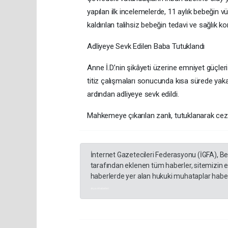
yapılan ilk incelemelerde, 11 aylık bebeğin vü
kaldırılan talihsiz bebeğin tedavi ve sağlık kontr
​Adliyeye Sevk Edilen Baba Tutuklandı
​Anne İ.D.’nin şikâyeti üzerine emniyet güçleri
titiz çalışmaları sonucunda kısa sürede yak
ardından adliyeye sevk edildi.
​Mahkemeye çıkarılan zanlı, tutuklanarak ceza
İnternet Gazetecileri Federasyonu (İGFA), B
tarafından eklenen tüm haberler, sitemizin 
haberlerde yer alan hukuki muhataplar haberi
akyazı haberleri