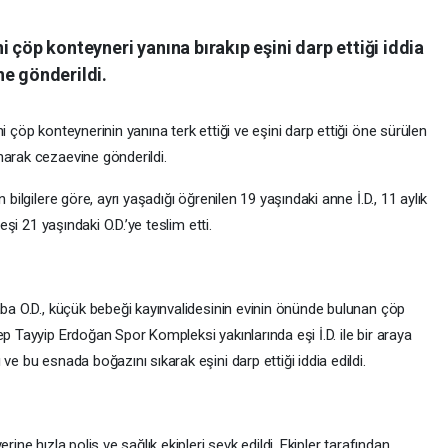
 çöp konteyneri yanına bırakıp eşini darp ettiği iddia
ne gönderildi.
i çöp konteynerinin yanına terk ettiği ve eşini darp ettiği öne sürülen
narak cezaevine gönderildi.
 bilgilere göre, ayrı yaşadığı öğrenilen 19 yaşındaki anne İ.D., 11 aylık
eşi 21 yaşındaki O.D.’ye teslim etti.
baba O.D., küçük bebeği kayınvalidesinin evinin önünde bulunan çöp
p Tayyip Erdoğan Spor Kompleksi yakınlarında eşi İ.D. ile bir araya
ve bu esnada boğazını sıkarak eşini darp ettiği iddia edildi.
rine hızla polis ve sağlık ekipleri sevk edildi. Ekipler tarafından