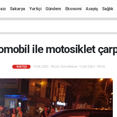
azı
Sakarya
Yurtiçi
Gündem
Ekonomi
Asayiş
Sağlık
mobil ile motosiklet çarpı
15.06.2025 - 09:26, Güncelleme: 15.06.2025 - 09:26
YURTIÇI