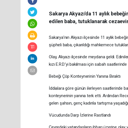
Sakarya Akyazı'da 11 aylık bebeğini
edilen baba, tutuklanarak cezaevi
Sakarya’nın Akyazı ilçesinde 11 aylık bebeğin
şüpheli baba, çıkarıldığı mahkemece tutukla
​Olay, Akyazı ilçesinde meydana geldi. Edinilen
kızı E.R.D.’yi bakılması için sabah saatlerinde 
​Bebeği Çöp Konteynerinin Yanına Bıraktı
​İddialara göre günün ilerleyen saatlerinde 
konteynerinin yanına terk etti. Ardından Rece
gelen şahsın, genç kadınla tartışma yaşadığı 
​Vücudunda Darp İzlerine Rastlandı
​Çevredeki vatandaşların ihbarı üzerine olay ye