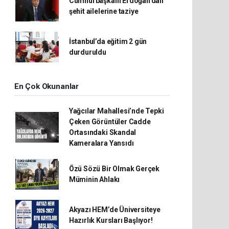
Cumhurbaşkanı Erdoğan'dan
şehit ailelerine taziye
İstanbul’da eğitim 2 gün
durduruldu
En Çok Okunanlar
Yağcılar Mahallesi’nde Tepki
Çeken Görüntüler Cadde
Ortasındaki Skandal
Kameralara Yansıdı
Özü Sözü Bir Olmak Gerçek
Müminin Ahlakı
Akyazı HEM’de Üniversiteye
Hazırlık Kursları Başlıyor!