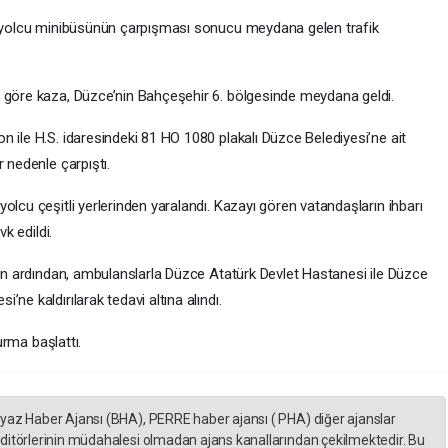
çi yolcu minibüsünün çarpışması sonucu meydana gelen trafik
e göre kaza, Düzce’nin Bahçeşehir 6. bölgesinde meydana geldi.
 ile H.S. idaresindeki 81 HO 1080 plakalı Düzce Belediyesi’ne ait
 nedenle çarpıştı.
olcu çeşitli yerlerinden yaralandı. Kazayı gören vatandaşların ihbarı
vk edildi.
nin ardından, ambulanslarla Düzce Atatürk Devlet Hastanesi ile Düzce
ne kaldırılarak tedavi altına alındı.
turma başlattı.
eyaz Haber Ajansı (BHA), PERRE haber ajansı ( PHA) diğer ajanslar
editörlerinin müdahalesi olmadan ajans kanallarından çekilmektedir. Bu