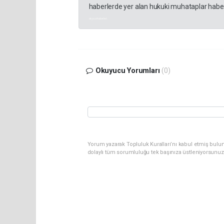
haberlerde yer alan hukuki muhataplar haberi
akyazı haberleri
Okuyucu Yorumları
(0)
Yorum yazarak Topluluk Kuralları’nı kabul etmiş bulu
dolaylı tüm sorumluluğu tek başınıza üstleniyorsunuz