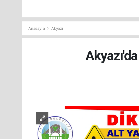
Anasayfa
Akyazı
Akyazı'da