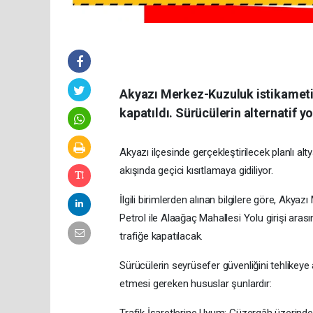
Akyazı Merkez-Kuzuluk istikameti
kapatıldı. Sürücülerin alternatif yo
Akyazı ilçesinde gerçekleştirilecek planlı al
akışında geçici kısıtlamaya gidiliyor.
​İlgili birimlerden alınan bilgilere göre, Aky
Petrol ile Alaağaç Mahallesi Yolu girişi aras
trafiğe kapatılacak.
​Sürücülerin seyrüsefer güvenliğini tehlike
etmesi gereken hususlar şunlardır:
​Trafik İşaretlerine Uyum: Güzergâh üzerindek