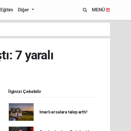
Eğitim
Diğer
MENÜ
ı: 7 yaralı
İlginizi Çekebilir
İmarlı arsalara talep arttı!