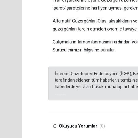
işaret/işaretçilerine harfiyen uyması gerekm
​Alternatif Güzergâhlar: Olası aksaklıkların 
güzergâhları tercih etmeleri önemle tavsiye e
​Çalışmaların tamamlanmasının ardından yolu
Sürücülerimizin bilgisine sunulur.
İnternet Gazetecileri Federasyonu (İGFA), B
tarafından eklenen tüm haberler, sitemizin 
haberlerde yer alan hukuki muhataplar haberi
akyazı haberleri
Okuyucu Yorumları
(0)