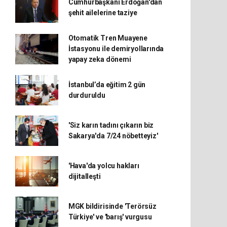
Cumhurbaşkanı Erdoğan'dan
şehit ailelerine taziye
Otomatik Tren Muayene
İstasyonu ile demiryollarında
yapay zeka dönemi
İstanbul’da eğitim 2 gün
durduruldu
'Siz karın tadını çıkarın biz
Sakarya'da 7/24 nöbetteyiz'
'Hava'da yolcu hakları
dijitalleşti
MGK bildirisinde 'Terörsüz
Türkiye' ve 'barış' vurgusu