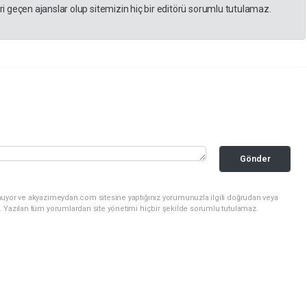
 geçen ajanslar olup sitemizin hiç bir editörü sorumlu tutulamaz.
Gönder
nuyor ve akyazimeydan.com sitesine yaptığınız yorumunuzla ilgili doğrudan veya
. Yazılan tüm yorumlardan site yönetimi hiçbir şekilde sorumlu tutulamaz.