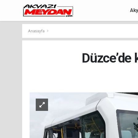
Aky
Anasayfa
Düzce’de k