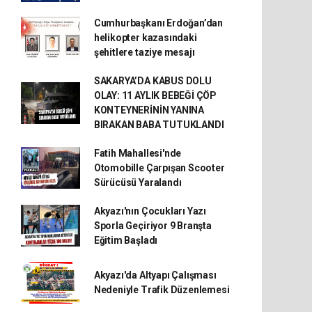
Cumhurbaşkanı Erdoğan’dan
helikopter kazasındaki
şehitlere taziye mesajı
SAKARYA’DA KABUS DOLU
OLAY: 11 AYLIK BEBEĞİ ÇÖP
KONTEYNERİNİN YANINA
BIRAKAN BABA TUTUKLANDI
Fatih Mahallesi'nde
Otomobille Çarpışan Scooter
Sürücüsü Yaralandı
Akyazı'nın Çocukları Yazı
Sporla Geçiriyor 9 Branşta
Eğitim Başladı
Akyazı'da Altyapı Çalışması
Nedeniyle Trafik Düzenlemesi