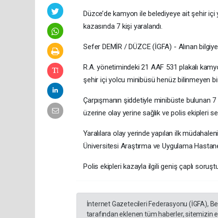
Düzce’de kamyon ile belediyeye ait şehir i
kazasında 7 kişi yaralandı.
Sefer DEMİR / DÜZCE (İGFA) - Alınan bilgiy
R.A. yönetimindeki 21 AAF 531 plakalı kamyon
şehir içi yolcu minibüsü henüz bilinmeyen bir
Çarpışmanın şiddetiyle minibüste bulunan 7 y
üzerine olay yerine sağlık ve polis ekipleri se
Yaralılara olay yerinde yapılan ilk müdahale
Üniversitesi Araştırma ve Uygulama Hastanesi’
Polis ekipleri kazayla ilgili geniş çaplı soruş
İnternet Gazetecileri Federasyonu (İGFA), B
tarafından eklenen tüm haberler, sitemizin 