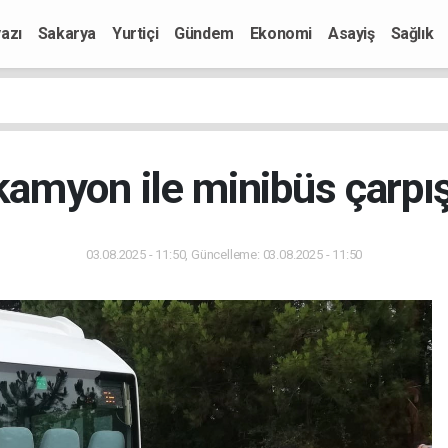
azı
Sakarya
Yurtiçi
Gündem
Ekonomi
Asayiş
Sağlık
amyon ile minibüs çarpışt
03.08.2025 - 11:50, Güncelleme: 03.08.2025 - 11:50