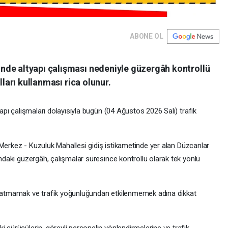
ABONE OL
nde altyapı çalışması nedeniyle güzergâh kontrollü
lları kullanması rica olunur.
tyapı çalışmaları dolayısıyla bugün (04 Ağustos 2026 Salı) trafik
azı Merkez - Kuzuluk Mahallesi gidiş istikametinde yer alan Düzcanlar
ındaki güzergâh, çalışmalar süresince kontrollü olarak tek yönlü
ye atmamak ve trafik yoğunluğundan etkilenmemek adına dikkat
i sürücülerin, görevli personelin yönlendirmelerine ve trafik