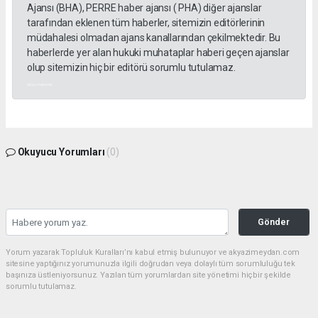
Ajansı (BHA), PERRE haber ajansı ( PHA) diğer ajanslar
tarafından eklenen tüm haberler, sitemizin editörlerinin
müdahalesi olmadan ajans kanallarından çekilmektedir. Bu
haberlerde yer alan hukuki muhataplar haberi geçen ajanslar
olup sitemizin hiç bir editörü sorumlu tutulamaz.
akyazı haberleri
Okuyucu Yorumları
(0)
Gönder
Yorum yazarak Topluluk Kuralları’nı kabul etmiş bulunuyor ve akyazimeydan.com
sitesine yaptığınız yorumunuzla ilgili doğrudan veya dolaylı tüm sorumluluğu tek
başınıza üstleniyorsunuz. Yazılan tüm yorumlardan site yönetimi hiçbir şekilde
sorumlu tutulamaz.