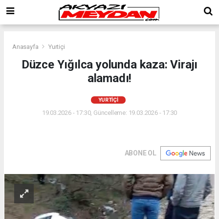
Anasayfa
Yurtiçi
Düzce Yığılca yolunda kaza: Virajı
alamadı!
YURTIÇI
19.03.2026 - 17:30, Güncelleme: 19.03.2026 - 17:30
ABONE OL