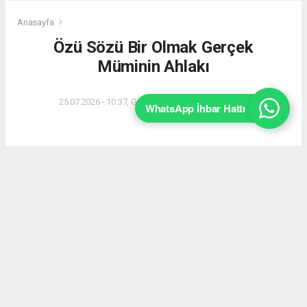
Anasayfa
Özü Sözü Bir Olmak Gerçek
Müminin Ahlakı
25.07.2026 - 10:37, Güncelleme: 25.07.2026 - 12:57
WhatsApp İhbar Hattı
İçi dışı bir, özü sözü doğru bir mümin portresi...
Şaban Peker'in kaleme aldığı bu anlamlı yazıda
doğruluk ve dürüstlük masaya yatırılıyor.
ABONE OL