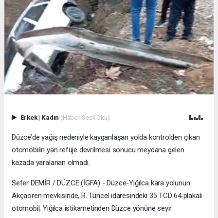
Erkek
|
Kadın
(Haberi Sesli Oku)
Düzce’de yağış nedeniyle kayganlaşan yolda kontrolden çıkan
otomobilin yan refüje devrilmesi sonucu meydana gelen
kazada yaralanan olmadı.
Sefer DEMİR / DÜZCE (İGFA) - Düzce-Yığılca kara yolunun
Akçaören mevkisinde, R. Tuncel idaresindeki 35 TCD 64 plakalı
otomobil, Yığılca istikametinden Düzce yönüne seyir