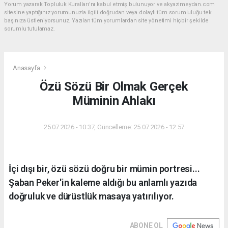
Yorum yazarak Topluluk Kuralları’nı kabul etmiş bulunuyor ve akyazimeydan.com
sitesine yaptığınız yorumunuzla ilgili doğrudan veya dolaylı tüm sorumluluğu tek
başınıza üstleniyorsunuz. Yazılan tüm yorumlardan site yönetimi hiçbir şekilde
sorumlu tutulamaz.
Anasayfa
Özü Sözü Bir Olmak Gerçek
Müminin Ahlakı
25.07.2026 - 10:37, Güncelleme: 25.07.2026 - 12:57
İçi dışı bir, özü sözü doğru bir mümin portresi...
Şaban Peker'in kaleme aldığı bu anlamlı yazıda
doğruluk ve dürüstlük masaya yatırılıyor.
ABONE OL