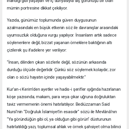
inandığı gibi yaşayan ve iç dünyasıyla dış görünüşü bir olan
mümin portresine dikkat çekiliyor.
​Yazıda, günümüz toplumunda güven duygusunun
azalmasındaki en büyük etkenin söz ile davranışlar arasındaki
uyumsuzluk olduğuna vurgu yapılıyor. İnsanların artık sadece
söylenenlere değil, bizzat yaşanan örneklere baktığının altı
çizilerek şu ifadelere yer veriliyor:
​"İnsan, dilinden çıkan sözlerle değil, sözünün arkasında
durduğu ölçüde değerlidir. Çünkü söz söylemek kolaydır; zor
olan o sözü hayatın içinde yaşayabilmektir."
​Kur'an-ı Kerim'den ayetler ve hadis-i şerifler ışığında hazırlanan
köşe yazısında; makam, para veya çıkar uğruna doğruluktan
taviz vermemenin önemi hatırlatılıyor. Bediüzzaman Said
Nursî’nin "Doğruluk İslamiyet'in esasıdır" sözü ile Mevlânâ’nın
"Ya göründüğün gibi ol, ya olduğun gibi görün" düsturunun
hatırlatıldığı yazı, toplumsal ahlak ve örnek şahsiyet olma bilinci