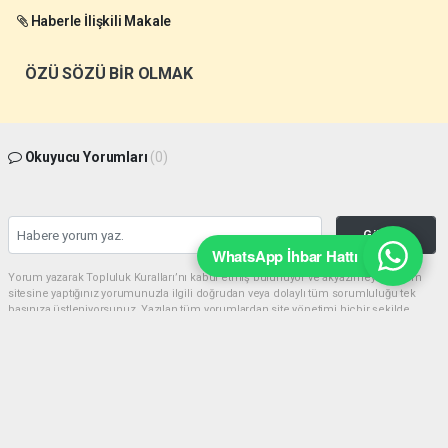
Haberle İlişkili Makale
ÖZÜ SÖZÜ BİR OLMAK
Okuyucu Yorumları
(0)
Gönder
WhatsApp İhbar Hattı
Yorum yazarak Topluluk Kuralları’nı kabul etmiş bulunuyor ve akyazimeydan.com
sitesine yaptığınız yorumunuzla ilgili doğrudan veya dolaylı tüm sorumluluğu tek
başınıza üstleniyorsunuz. Yazılan tüm yorumlardan site yönetimi hiçbir şekilde
sorumlu tutulamaz.
haber paketi
haber scripti
haber yazılımı