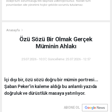
dolaylı tüm sorumluluğu tek başınıza üstleniyorsunuz. Yazılan tüm
yorumlardan site yönetimi hiçbir şekilde sorumlu tutulamaz.
Anasayfa
Özü Sözü Bir Olmak Gerçek
Müminin Ahlakı
25.07.2026 - 10:37, Güncelleme: 25.07.2026 - 12:57
İçi dışı bir, özü sözü doğru bir mümin portresi...
Şaban Peker'in kaleme aldığı bu anlamlı yazıda
doğruluk ve dürüstlük masaya yatırılıyor.
ABONE OL