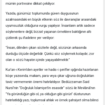
mümin portresine dikkat çekiliyor.
​Yazıda, günümüz toplumunda güven duygusunun
azalmasındaki en büyük etkenin söz ile davranışlar arasındaki
uyumsuzluk olduğuna vurgu yapılıyor. İnsanların artık sadece
söylenenlere değil, bizzat yaşanan örneklere baktığının altı
çizilerek şu ifadelere yer veriliyor:
​"İnsan, dilinden çıkan sözlerle değil, sözünün arkasında
durduğu ölçüde değerlidir. Çünkü söz söylemek kolaydır; zor
olan o sözü hayatın içinde yaşayabilmektir."
​Kur'an-ı Kerim'den ayetler ve hadis-i şerifler ışığında hazırlanan
köşe yazısında; makam, para veya çıkar uğruna doğruluktan
taviz vermemenin önemi hatırlatılıyor. Bediüzzaman Said
Nursî’nin "Doğruluk İslamiyet'in esasıdır" sözü ile Mevlânâ’nın
"Ya göründüğün gibi ol, ya olduğun gibi görün" düsturunun
hatırlatıldığı yazı, toplumsal ahlak ve örnek şahsiyet olma bilinci