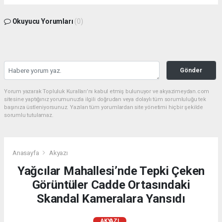
Okuyucu Yorumları
(0)
Gönder
Yorum yazarak Topluluk Kuralları’nı kabul etmiş bulunuyor ve akyazimeydan.com
sitesine yaptığınız yorumunuzla ilgili doğrudan veya dolaylı tüm sorumluluğu tek
başınıza üstleniyorsunuz. Yazılan tüm yorumlardan site yönetimi hiçbir şekilde
sorumlu tutulamaz.
Anasayfa
Akyazı
Yağcılar Mahallesi’nde Tepki Çeken
Görüntüler Cadde Ortasındaki
Skandal Kameralara Yansıdı
AKYAZI