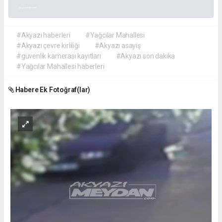
akyazı haberleri
#Akyazı haberleri
#Yağcılar Mahallesi
#Akyazı çevre kirliliği
#Akyazı asayiş
#güvenlik kamerası kayıtları
#Akyazı son dakika
#Yağcılar Mahallesi haberleri
Habere Ek Fotoğraf(lar)