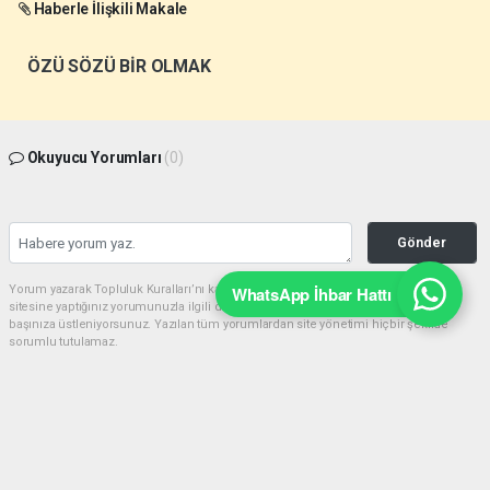
Haberle İlişkili Makale
ÖZÜ SÖZÜ BİR OLMAK
Okuyucu Yorumları
(0)
Gönder
WhatsApp İhbar Hattı
Yorum yazarak Topluluk Kuralları’nı kabul etmiş bulunuyor ve akyazimeydan.com
sitesine yaptığınız yorumunuzla ilgili doğrudan veya dolaylı tüm sorumluluğu tek
başınıza üstleniyorsunuz. Yazılan tüm yorumlardan site yönetimi hiçbir şekilde
sorumlu tutulamaz.
haber paketi
haber scripti
haber yazılımı