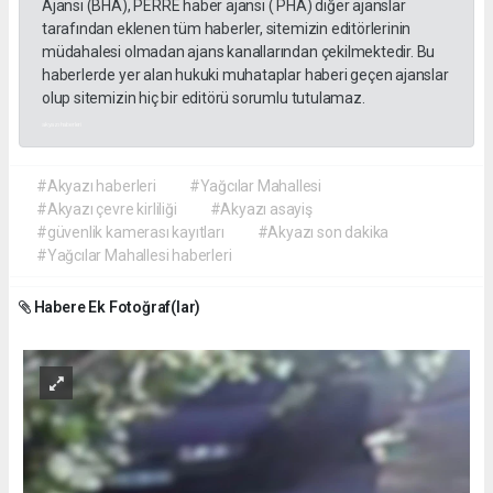
Ajansı (BHA), PERRE haber ajansı ( PHA) diğer ajanslar
tarafından eklenen tüm haberler, sitemizin editörlerinin
müdahalesi olmadan ajans kanallarından çekilmektedir. Bu
haberlerde yer alan hukuki muhataplar haberi geçen ajanslar
olup sitemizin hiç bir editörü sorumlu tutulamaz.
akyazı haberleri
#Akyazı haberleri
#Yağcılar Mahallesi
#Akyazı çevre kirliliği
#Akyazı asayiş
#güvenlik kamerası kayıtları
#Akyazı son dakika
#Yağcılar Mahallesi haberleri
Habere Ek Fotoğraf(lar)