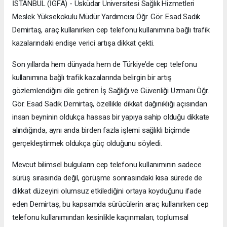
İSTANBUL (İGFA) - Üsküdar Üniversitesi Sağlık Hizmetleri
Meslek Yüksekokulu Müdür Yardımcısı Öğr. Gör. Esad Sadık
Demirtaş, araç kullanırken cep telefonu kullanımına bağlı trafik
kazalarındaki endişe verici artışa dikkat çekti.
Son yıllarda hem dünyada hem de Türkiye’de cep telefonu
kullanımına bağlı trafik kazalarında belirgin bir artış
gözlemlendiğini dile getiren İş Sağlığı ve Güvenliği Uzmanı Öğr.
Gör. Esad Sadık Demirtaş, özellikle dikkat dağınıklığı açısından
insan beyninin oldukça hassas bir yapıya sahip olduğu dikkate
alındığında, aynı anda birden fazla işlemi sağlıklı biçimde
gerçekleştirmek oldukça güç olduğunu söyledi.
Mevcut bilimsel bulguların cep telefonu kullanımının sadece
sürüş sırasında değil, görüşme sonrasındaki kısa sürede de
dikkat düzeyini olumsuz etkilediğini ortaya koyduğunu ifade
eden Demirtaş, bu kapsamda sürücülerin araç kullanırken cep
telefonu kullanımından kesinlikle kaçınmaları, toplumsal