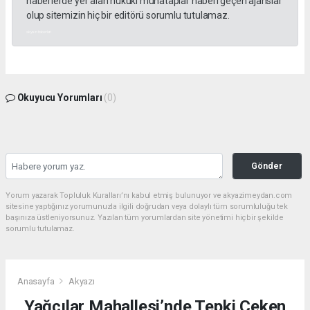
haberlerde yer alan hukuki muhataplar haberi geçen ajanslar
olup sitemizin hiç bir editörü sorumlu tutulamaz.
akyazı haberleri
Okuyucu Yorumları
(0)
Gönder
Yorum yazarak Topluluk Kuralları’nı kabul etmiş bulunuyor ve akyazimeydan.com
sitesine yaptığınız yorumunuzla ilgili doğrudan veya dolaylı tüm sorumluluğu tek
başınıza üstleniyorsunuz. Yazılan tüm yorumlardan site yönetimi hiçbir şekilde
sorumlu tutulamaz.
Anasayfa
Akyazı
Yağcılar Mahallesi’nde Tepki Çeken