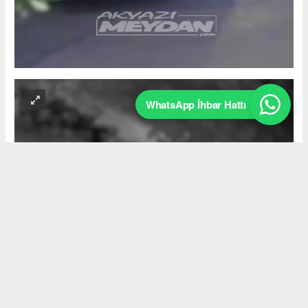
WhatsApp İhbar Hattı
Okuyucu Yorumları
(0)