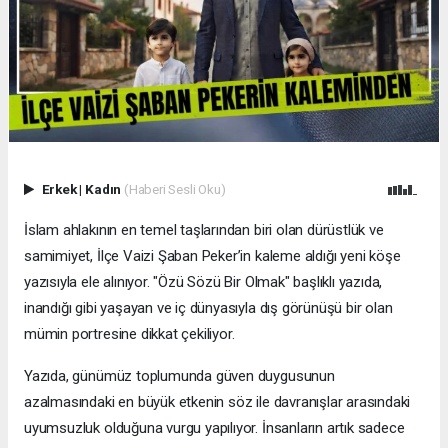
Erkek
|
Kadın
(Haberi Sesli Oku)
İslam ahlakının en temel taşlarından biri olan dürüstlük ve
samimiyet, İlçe Vaizi Şaban Peker’in kaleme aldığı yeni köşe
yazısıyla ele alınıyor. "Özü Sözü Bir Olmak" başlıklı yazıda,
inandığı gibi yaşayan ve iç dünyasıyla dış görünüşü bir olan
mümin portresine dikkat çekiliyor.
​Yazıda, günümüz toplumunda güven duygusunun
azalmasındaki en büyük etkenin söz ile davranışlar arasındaki
uyumsuzluk olduğuna vurgu yapılıyor. İnsanların artık sadece