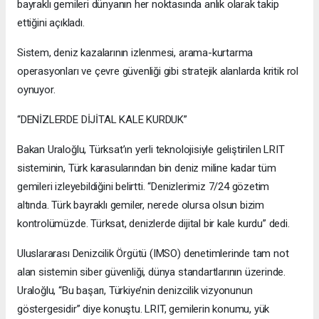
bayraklı gemileri dünyanın her noktasında anlık olarak takip
ettiğini açıkladı.
Sistem, deniz kazalarının izlenmesi, arama-kurtarma
operasyonları ve çevre güvenliği gibi stratejik alanlarda kritik rol
oynuyor.
“DENİZLERDE DİJİTAL KALE KURDUK”
Bakan Uraloğlu, Türksat’ın yerli teknolojisiyle geliştirilen LRIT
sisteminin, Türk karasularından bin deniz miline kadar tüm
gemileri izleyebildiğini belirtti. “Denizlerimiz 7/24 gözetim
altında. Türk bayraklı gemiler, nerede olursa olsun bizim
kontrolümüzde. Türksat, denizlerde dijital bir kale kurdu” dedi.
Uluslararası Denizcilik Örgütü (IMSO) denetimlerinde tam not
alan sistemin siber güvenliği, dünya standartlarının üzerinde.
Uraloğlu, “Bu başarı, Türkiye’nin denizcilik vizyonunun
göstergesidir” diye konuştu. LRIT, gemilerin konumu, yük