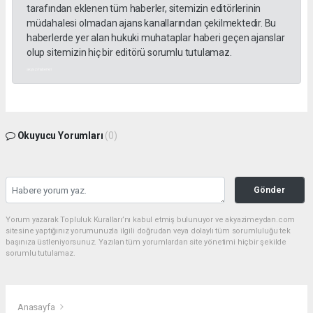
tarafından eklenen tüm haberler, sitemizin editörlerinin
müdahalesi olmadan ajans kanallarından çekilmektedir. Bu
haberlerde yer alan hukuki muhataplar haberi geçen ajanslar
olup sitemizin hiç bir editörü sorumlu tutulamaz.
akyazı haberleri
Okuyucu Yorumları
(0)
Gönder
Yorum yazarak Topluluk Kuralları’nı kabul etmiş bulunuyor ve akyazimeydan.com
sitesine yaptığınız yorumunuzla ilgili doğrudan veya dolaylı tüm sorumluluğu tek
başınıza üstleniyorsunuz. Yazılan tüm yorumlardan site yönetimi hiçbir şekilde
sorumlu tutulamaz.
Anasayfa