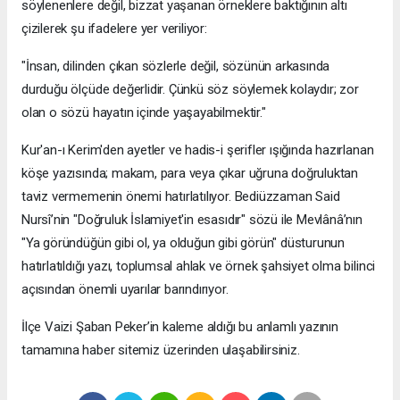
söylenenlere değil, bizzat yaşanan örneklere baktığının altı
çizilerek şu ifadelere yer veriliyor:
​"İnsan, dilinden çıkan sözlerle değil, sözünün arkasında
durduğu ölçüde değerlidir. Çünkü söz söylemek kolaydır; zor
olan o sözü hayatın içinde yaşayabilmektir."
​Kur'an-ı Kerim'den ayetler ve hadis-i şerifler ışığında hazırlanan
köşe yazısında; makam, para veya çıkar uğruna doğruluktan
taviz vermemenin önemi hatırlatılıyor. Bediüzzaman Said
Nursî’nin "Doğruluk İslamiyet'in esasıdır" sözü ile Mevlânâ’nın
"Ya göründüğün gibi ol, ya olduğun gibi görün" düsturunun
hatırlatıldığı yazı, toplumsal ahlak ve örnek şahsiyet olma bilinci
açısından önemli uyarılar barındırıyor.
​İlçe Vaizi Şaban Peker’in kaleme aldığı bu anlamlı yazının
tamamına haber sitemiz üzerinden ulaşabilirsiniz.