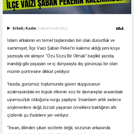
Erkek
|
Kadın
(Haberi Sesli Oku)
İslam ahlakının en temel taşlarından biri olan dürüstlük ve
samimiyet, İlçe Vaizi Şaban Peker’in kaleme aldığı yeni köşe
yazısıyla ele alınıyor. "Özü Sözü Bir Olmak" başlıklı yazıda,
inandığı gibi yaşayan ve iç dünyasıyla dış görünüşü bir olan
mümin portresine dikkat çekiliyor.
​Yazıda, günümüz toplumunda güven duygusunun
azalmasındaki en büyük etkenin söz ile davranışlar arasındaki
uyumsuzluk olduğuna vurgu yapılıyor. İnsanların artık sadece
söylenenlere değil, bizzat yaşanan örneklere baktığının altı
çizilerek şu ifadelere yer veriliyor:
​"İnsan, dilinden çıkan sözlerle değil, sözünün arkasında