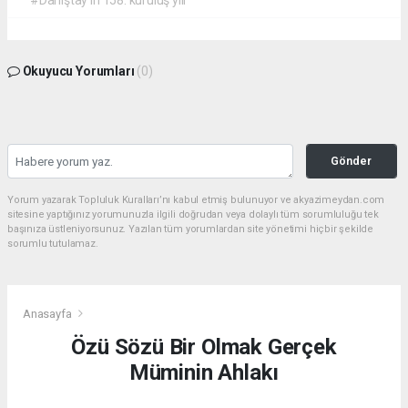
#Danıştay'ın 158. kuruluş yılı
Okuyucu Yorumları
(0)
Gönder
Yorum yazarak Topluluk Kuralları’nı kabul etmiş bulunuyor ve akyazimeydan.com
sitesine yaptığınız yorumunuzla ilgili doğrudan veya dolaylı tüm sorumluluğu tek
başınıza üstleniyorsunuz. Yazılan tüm yorumlardan site yönetimi hiçbir şekilde
sorumlu tutulamaz.
Anasayfa
Özü Sözü Bir Olmak Gerçek
Müminin Ahlakı