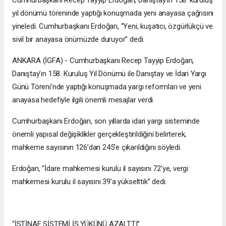
Cumhurbaşkanı Recep Tayyip Erdoğan, Danıştay’ın 158. kuruluş
yıl dönümü töreninde yaptığı konuşmada yeni anayasa çağrısını
yineledi. Cumhurbaşkanı Erdoğan, “Yeni, kuşatıcı, özgürlükçü ve
sivil bir anayasa önümüzde duruyor” dedi.
ANKARA (İGFA) - Cumhurbaşkanı Recep Tayyip Erdoğan,
Danıştay’ın 158. Kuruluş Yıl Dönümü ile Danıştay ve İdari Yargı
Günü Töreni’nde yaptığı konuşmada yargı reformları ve yeni
anayasa hedefiyle ilgili önemli mesajlar verdi.
Cumhurbaşkanı Erdoğan, son yıllarda idari yargı sisteminde
önemli yapısal değişiklikler gerçekleştirildiğini belirterek,
mahkeme sayısının 126’dan 245’e çıkarıldığını söyledi.
Erdoğan, “İdare mahkemesi kurulu il sayısını 72’ye, vergi
mahkemesi kurulu il sayısını 39’a yükselttik” dedi.
“İSTİNAF SİSTEMİ İŞ YÜKÜNÜ AZALTTI”