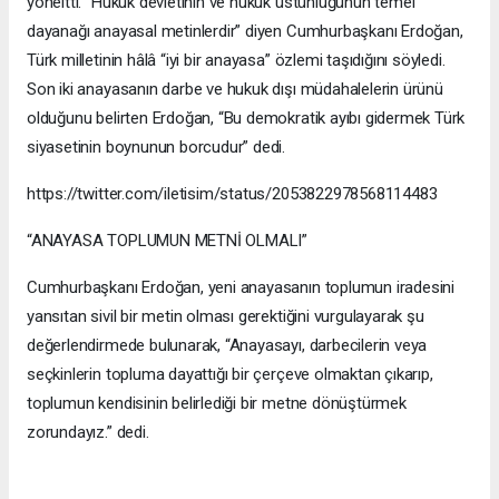
yöneltti. “Hukuk devletinin ve hukuk üstünlüğünün temel
dayanağı anayasal metinlerdir” diyen Cumhurbaşkanı Erdoğan,
Türk milletinin hâlâ “iyi bir anayasa” özlemi taşıdığını söyledi.
Son iki anayasanın darbe ve hukuk dışı müdahalelerin ürünü
olduğunu belirten Erdoğan, “Bu demokratik ayıbı gidermek Türk
siyasetinin boynunun borcudur” dedi.
https://twitter.com/iletisim/status/2053822978568114483
“ANAYASA TOPLUMUN METNİ OLMALI”
Cumhurbaşkanı Erdoğan, yeni anayasanın toplumun iradesini
yansıtan sivil bir metin olması gerektiğini vurgulayarak şu
değerlendirmede bulunarak, “Anayasayı, darbecilerin veya
seçkinlerin topluma dayattığı bir çerçeve olmaktan çıkarıp,
toplumun kendisinin belirlediği bir metne dönüştürmek
zorundayız.” dedi.