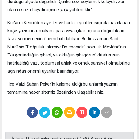
durduğu ölçüde değerlidir. Çünkü söz söylemek kolaydır; zor
olan o sözü hayatın içinde yaşayabilmektir."
​Kur'an-ı Kerim'den ayetler ve hadis-i şerifler ışığında hazırlanan
köşe yazısında; makam, para veya çıkar uğruna doğruluktan
taviz vermemenin önemi hatırlatılıyor. Bediüzzaman Said
Nursî’nin "Doğruluk İslamiyet'in esasıdır" sözü ile Mevlânâ’nın
"Ya göründüğün gibi ol, ya olduğun gibi görün" düsturunun
hatırlatıldığı yazı, toplumsal ahlak ve örnek şahsiyet olma bilinci
açısından önemli uyarılar barındırıyor.
​İlçe Vaizi Şaban Peker’in kaleme aldığı bu anlamlı yazının
tamamına haber sitemiz üzerinden ulaşabilirsiniz.
İnternet Gazetecileri Federasyonu (İGFA), Beyaz Haber