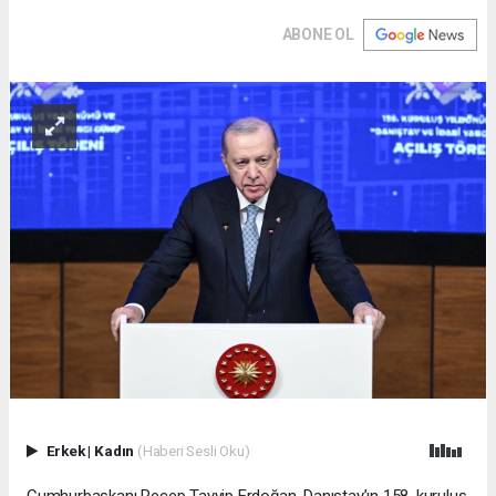
ABONE OL
Erkek
|
Kadın
(Haberi Sesli Oku)