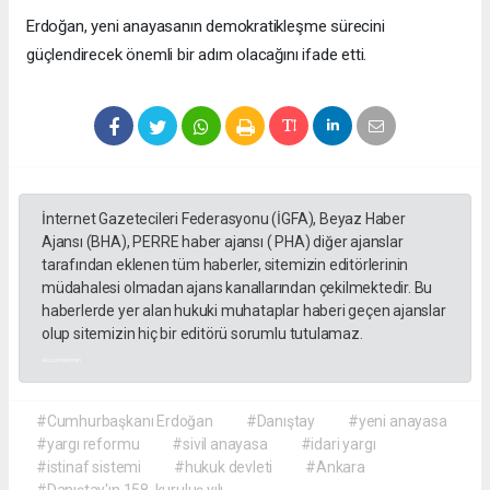
Erdoğan, yeni anayasanın demokratikleşme sürecini
güçlendirecek önemli bir adım olacağını ifade etti.
İnternet Gazetecileri Federasyonu (İGFA), Beyaz Haber
Ajansı (BHA), PERRE haber ajansı ( PHA) diğer ajanslar
tarafından eklenen tüm haberler, sitemizin editörlerinin
müdahalesi olmadan ajans kanallarından çekilmektedir. Bu
haberlerde yer alan hukuki muhataplar haberi geçen ajanslar
olup sitemizin hiç bir editörü sorumlu tutulamaz.
akyazı haberleri
#Cumhurbaşkanı Erdoğan
#Danıştay
#yeni anayasa
#yargı reformu
#sivil anayasa
#idari yargı
#istinaf sistemi
#hukuk devleti
#Ankara