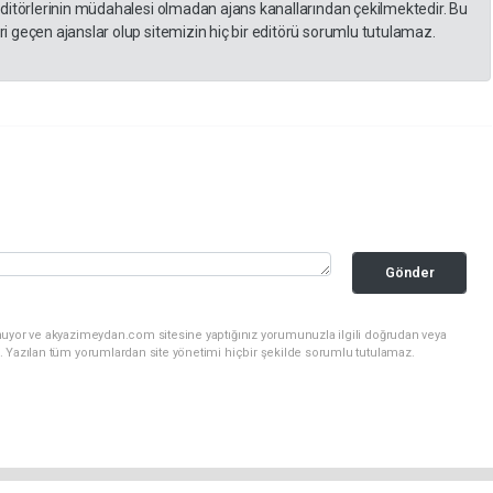
editörlerinin müdahalesi olmadan ajans kanallarından çekilmektedir. Bu
 geçen ajanslar olup sitemizin hiç bir editörü sorumlu tutulamaz.
Gönder
nuyor ve akyazimeydan.com sitesine yaptığınız yorumunuzla ilgili doğrudan veya
. Yazılan tüm yorumlardan site yönetimi hiçbir şekilde sorumlu tutulamaz.