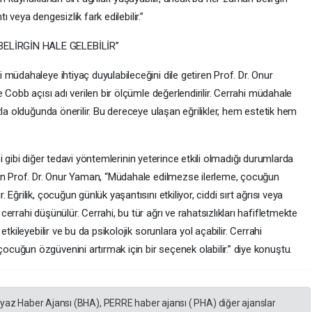
tı veya dengesizlik fark edilebilir.”
ELİRGİN HALE GELEBİLİR”
müdahaleye ihtiyaç duyulabileceğini dile getiren Prof. Dr. Onur
 Cobb açısı adı verilen bir ölçümle değerlendirilir. Cerrahi müdahale
zla olduğunda önerilir. Bu dereceye ulaşan eğrilikler, hem estetik hem
api gibi diğer tedavi yöntemlerinin yeterince etkili olmadığı durumlarda
ten Prof. Dr. Onur Yaman, “Müdahale edilmezse ilerleme, çocuğun
ğrilik, çocuğun günlük yaşantısını etkiliyor, ciddi sırt ağrısı veya
rrahi düşünülür. Cerrahi, bu tür ağrı ve rahatsızlıkları hafifletmekte
tkileyebilir ve bu da psikolojik sorunlara yol açabilir. Cerrahi
uğun özgüvenini artırmak için bir seçenek olabilir.” diye konuştu.
eyaz Haber Ajansı (BHA), PERRE haber ajansı ( PHA) diğer ajanslar