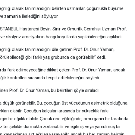
ğriliği olarak tanımlandığını belirten uzmanlar, çoğunlukla büyüme
 zamanla ilerlediğini söylüyor.
STANBUL Hastanesi Beyin, Sinir ve Omurilik Cerrahisi Uzmanı Prof.
ve skolyoz ameliyatının hangi koşullarda yapılabileceğini açıkladı.
riliği olarak tanımlandığını dile getiren Prof. Dr. Onur Yaman,
lebileceği gibi farklı yaş grubunda da görülebilir” dedi.
arda fark edilmeyeceğine dikkat çeken Prof. Dr. Onur Yaman, ancak
lık kontrolleri sırasında tespit edilebileceğini söyledi.
en Prof. Dr. Onur Yaman, bu belirtileri şöyle sıraladı:
a düşük görünebilir. Bu, çocuğun üst vücudunun asimetrik olduğuna
rkları olabilir. Çocuğun kalçaları arasında bir yükseklik farkı
in bir eğrilik olabilir. Çocuk öne eğildiğinde, omurganın bir tarafında
düz bir şekilde durmakta zorlanabilir ve eğilmiş veya yamulmuş bir
n kaynaklanan sırt ağrıları yaşayabilir, ancak bu her zaman belirgin