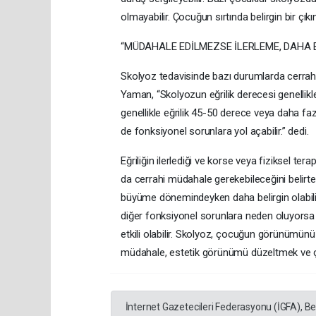
olmayabilir. Çocuğun sırtında belirgin bir çıkın
“MÜDAHALE EDİLMEZSE İLERLEME, DAHA B
Skolyoz tedavisinde bazı durumlarda cerrahi 
Yaman, “Skolyozun eğrilik derecesi genellikle
genellikle eğrilik 45-50 derece veya daha fa
de fonksiyonel sorunlara yol açabilir.” dedi.
Eğriliğin ilerlediği ve korse veya fiziksel ter
da cerrahi müdahale gerekebileceğini belir
büyüme dönemindeyken daha belirgin olabilir. E
diğer fonksiyonel sorunlara neden oluyorsa ce
etkili olabilir. Skolyoz, çocuğun görünümünü e
müdahale, estetik görünümü düzeltmek ve çoc
İnternet Gazetecileri Federasyonu (İGFA), B