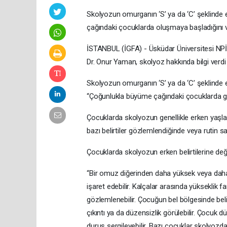
Skolyozun omurganın ‘S’ ya da ‘C’ şeklinde e
çağındaki çocuklarda oluşmaya başladığını ve
İSTANBUL (İGFA) - Üsküdar Üniversitesi NPİ
Dr. Onur Yaman, skolyoz hakkında bilgi verdi 
Skolyozun omurganın ‘S’ ya da ‘C’ şeklinde eğ
“Çoğunlukla büyüme çağındaki çocuklarda görü
Çocuklarda skolyozun genellikle erken yaşl
bazı belirtiler gözlemlendiğinde veya rutin sağ
Çocuklarda skolyozun erken belirtilerine değin
“Bir omuz diğerinden daha yüksek veya dah
işaret edebilir. Kalçalar arasında yükseklik fa
gözlemlenebilir. Çocuğun bel bölgesinde belirg
çıkıntı ya da düzensizlik görülebilir. Çocuk 
duruş sergileyebilir. Bazı çocuklar skolyozda