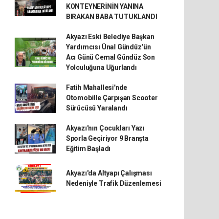
KONTEYNERİNİN YANINA
BIRAKAN BABA TUTUKLANDI
Akyazı Eski Belediye Başkan
Yardımcısı Ünal Gündüz’ün
Acı Günü Cemal Gündüz Son
Yolculuğuna Uğurlandı
Fatih Mahallesi'nde
Otomobille Çarpışan Scooter
Sürücüsü Yaralandı
Akyazı'nın Çocukları Yazı
Sporla Geçiriyor 9 Branşta
Eğitim Başladı
Akyazı'da Altyapı Çalışması
Nedeniyle Trafik Düzenlemesi