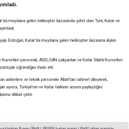
yımladı.
’da meydana gelen helikopter kazasında şehit olan Türk, Katar ve
yımladı.
p Erdoğan, Katar’da meydana gelen helikopter kazasına ilişkin
uvvetleri personeli, ASELSAN çalışanları ve Katar Silahlı Kuvvetleri
üntüyle öğrendiğini ifade etti.
n askerlere ve teknik personele Allah’tan rahmet dileyerek,
ğan ayrıca, Türkiye’nin ve Katar halkının acısını paylaştığını
larına dikkat çekti.
eyaz Haber Ajansı (BHA), PERRE haber ajansı ( PHA) diğer ajanslar