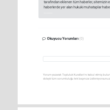
tarafından eklenen tüm haberler, sitemizin 
haberlerde yer alan hukuki muhataplar haberi
akyazı haberleri
Okuyucu Yorumları
(0)
Yorum yazarak Topluluk Kuralları’nı kabul etmiş bulu
dolaylı tüm sorumluluğu tek başınıza üstleniyorsunuz