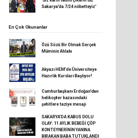
'Siz karın tadını çıkarın biz
Sakarya'da 7/24 nöbetteyiz'
En Çok Okunanlar
Özü Sözü Bir Olmak Gerçek
Müminin Ahlakı
Akyazı HEM’de Üniversiteye
Hazırlık Kursları Başlıyor!
Cumhurbaşkanı Erdoğan’dan
helikopter kazasındaki
şehitlere taziye mesajı
SAKARYA’DA KABUS DOLU
OLAY: 11 AYLIK BEBEĞİ ÇÖP
KONTEYNERİNİN YANINA
BIRAKAN BABA TUTUKLANDI