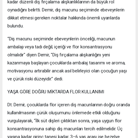
kadar düzenli diş fırçalama alışkanlıklarının da büyük rol
oynadığını belirtti. Demir, diş macunu seçiminde ebeveynlerin
dikkat etmesi gereken noktalar hakkında önemli uyarılarda
bulundu.
“Diş macunu seçiminde ebeveynlerin önceliği, macunun
ambalajı veya tadı değil; içeriği ve flor konsantrasyonu
olmalıdır" diyen Demir, "Diş fırçalama alışkanlığını yeni
kazanmaya başlayan çocuklarda ambalaj tasarımı ve aroma,
motivasyonu artırabilir ancak asıl belirleyici olan çocuğun yaşı
ve çürük riski düzeyidir.” dedi.
YAŞA GÖRE DOĞRU MİKTARDA FLOR KULLANIMI
Dt. Demir, çocuklarda flor içeren diş macunlarının doğru oranda
kullanılmasının çürük oluşumunu önlemede etkili olduğunu
vurgulayarak, “İlk süt dişleri çıktıktan sonra, yaşa uygun flor
konsantrasyonuna sahip diş macunları tercih edilmelidir. Üç
yaşına kadar pirinç tanesi kadar, 3–6 yaş arası ise bezelye