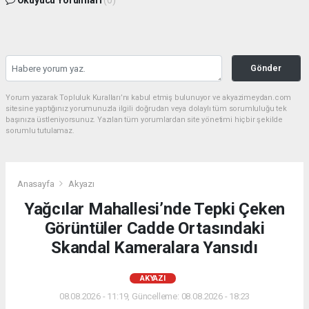
Okuyucu Yorumları
(0)
Gönder
Yorum yazarak Topluluk Kuralları’nı kabul etmiş bulunuyor ve akyazimeydan.com
sitesine yaptığınız yorumunuzla ilgili doğrudan veya dolaylı tüm sorumluluğu tek
başınıza üstleniyorsunuz. Yazılan tüm yorumlardan site yönetimi hiçbir şekilde
sorumlu tutulamaz.
Anasayfa
Akyazı
Yağcılar Mahallesi’nde Tepki Çeken
Görüntüler Cadde Ortasındaki
Skandal Kameralara Yansıdı
AKYAZI
08.08.2026 - 11:19, Güncelleme: 08.08.2026 - 18:23