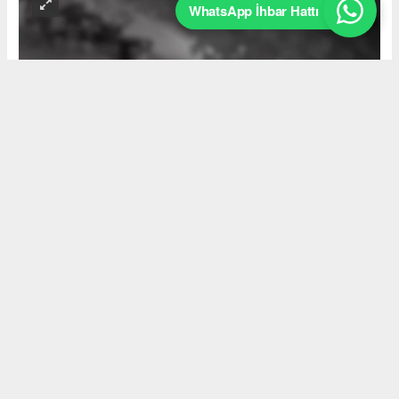
WhatsApp İhbar Hattı
Okuyucu Yorumları
(0)
Gönder
Yorum yazarak Topluluk Kuralları’nı kabul etmiş bulunuyor ve
akyazimeydan.com sitesine yaptığınız yorumunuzla ilgili doğrudan veya
dolaylı tüm sorumluluğu tek başınıza üstleniyorsunuz. Yazılan tüm
yorumlardan site yönetimi hiçbir şekilde sorumlu tutulamaz.