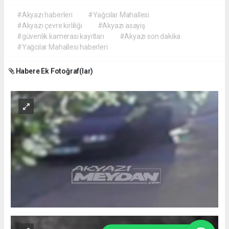
#Akyazı haberleri
#Yağcılar Mahallesi
#Akyazı çevre kirliliği
#Akyazı asayiş
#güvenlik kamerası kayıtları
#Akyazı son dakika
#Yağcılar Mahallesi haberleri
Habere Ek Fotoğraf(lar)