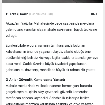
Erkek
|
Kadın
(Haberi Sesli Oku)
Akyazı’nın Yağcılar Mahallesi’nde gece saatlerinde meydana
gelen utanç verici bir olay, mahalle sakinlerinin büyük tepkisine
yol açtı.
Edinilen bilgilere göre, caminin tam karşısında bulunan
kahvehanenin önünde yaşanan olayda, alkollü olduğu öne
sürülen kimliği belirsiz kişi veya kişiler cadde ortasında çevreye
zarar verdi. Cadde üzerine büyük tuvaletini yapıp kusan
şahısların bu davranışı, mahallede büyük bir rahatsızlık yarattı.
O Anlar Güvenlik Kamerasına Yansıdı
Mahalle merkezinde ve ibadethanenin hemen yanı başında
gerçekleşen bu çirkin olay, çevredeki güvenlik kameraları
tarafından anbean kaydedildi. Sabahın ilk ışıklarıyla birlikte
karşılaştıkları manzara karşısında şaşkınlık ve öfke yaşayan