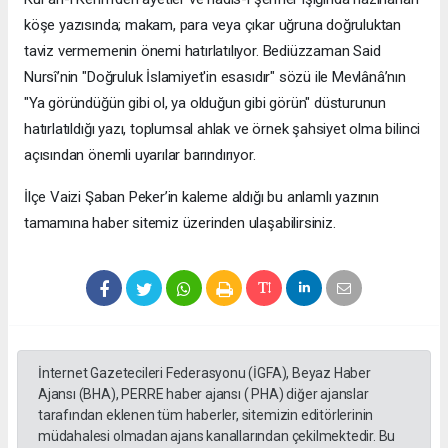
köşe yazısında; makam, para veya çıkar uğruna doğruluktan
taviz vermemenin önemi hatırlatılıyor. Bediüzzaman Said
Nursî’nin "Doğruluk İslamiyet'in esasıdır" sözü ile Mevlânâ’nın
"Ya göründüğün gibi ol, ya olduğun gibi görün" düsturunun
hatırlatıldığı yazı, toplumsal ahlak ve örnek şahsiyet olma bilinci
açısından önemli uyarılar barındırıyor.
​İlçe Vaizi Şaban Peker’in kaleme aldığı bu anlamlı yazının
tamamına haber sitemiz üzerinden ulaşabilirsiniz.
İnternet Gazetecileri Federasyonu (İGFA), Beyaz Haber
Ajansı (BHA), PERRE haber ajansı ( PHA) diğer ajanslar
tarafından eklenen tüm haberler, sitemizin editörlerinin
müdahalesi olmadan ajans kanallarından çekilmektedir. Bu