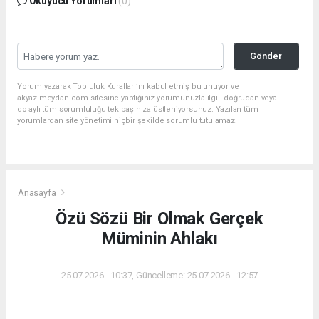
Okuyucu Yorumları
(0)
Gönder
Yorum yazarak Topluluk Kuralları’nı kabul etmiş bulunuyor ve
akyazimeydan.com sitesine yaptığınız yorumunuzla ilgili doğrudan veya
dolaylı tüm sorumluluğu tek başınıza üstleniyorsunuz. Yazılan tüm
yorumlardan site yönetimi hiçbir şekilde sorumlu tutulamaz.
Anasayfa
Özü Sözü Bir Olmak Gerçek
Müminin Ahlakı
25.07.2026 - 10:37, Güncelleme: 25.07.2026 - 12:57