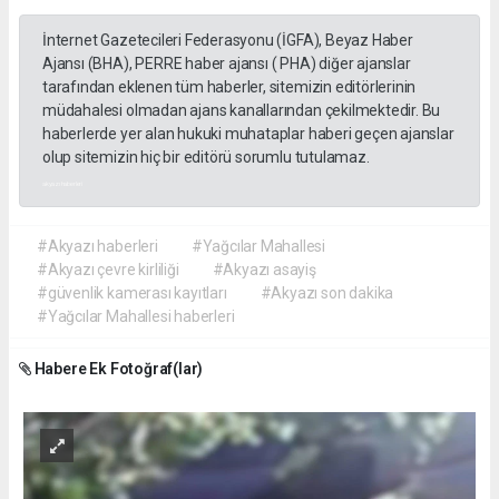
İnternet Gazetecileri Federasyonu (İGFA), Beyaz Haber
Ajansı (BHA), PERRE haber ajansı ( PHA) diğer ajanslar
tarafından eklenen tüm haberler, sitemizin editörlerinin
müdahalesi olmadan ajans kanallarından çekilmektedir. Bu
haberlerde yer alan hukuki muhataplar haberi geçen ajanslar
olup sitemizin hiç bir editörü sorumlu tutulamaz.
akyazı haberleri
#Akyazı haberleri
#Yağcılar Mahallesi
#Akyazı çevre kirliliği
#Akyazı asayiş
#güvenlik kamerası kayıtları
#Akyazı son dakika
#Yağcılar Mahallesi haberleri
Habere Ek Fotoğraf(lar)