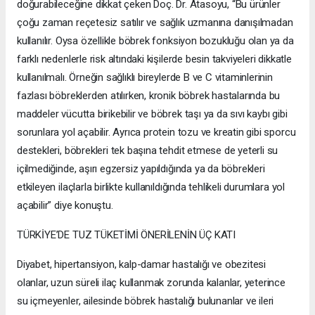
doğurabileceğine dikkat çeken Doç. Dr. Atasoyu, “Bu ürünler
çoğu zaman reçetesiz satılır ve sağlık uzmanına danışılmadan
kullanılır. Oysa özellikle böbrek fonksiyon bozukluğu olan ya da
farklı nedenlerle risk altındaki kişilerde besin takviyeleri dikkatle
kullanılmalı. Örneğin sağlıklı bireylerde B ve C vitaminlerinin
fazlası böbreklerden atılırken, kronik böbrek hastalarında bu
maddeler vücutta birikebilir ve böbrek taşı ya da sıvı kaybı gibi
sorunlara yol açabilir. Ayrıca protein tozu ve kreatin gibi sporcu
destekleri, böbrekleri tek başına tehdit etmese de yeterli su
içilmediğinde, aşırı egzersiz yapıldığında ya da böbrekleri
etkileyen ilaçlarla birlikte kullanıldığında tehlikeli durumlara yol
açabilir” diye konuştu.
TÜRKİYE’DE TUZ TÜKETİMİ ÖNERİLENİN ÜÇ KATI
Diyabet, hipertansiyon, kalp-damar hastalığı ve obezitesi
olanlar, uzun süreli ilaç kullanmak zorunda kalanlar, yeterince
su içmeyenler, ailesinde böbrek hastalığı bulunanlar ve ileri