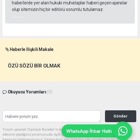
haberlerde yer alan hukuki muhataplar haberi geçen ajanslar
olup sitemizin hiç bir editörü sorumlu tutulamaz.
akyazı haberleri
Haberle İlişkili Makale
ÖZÜ SÖZÜ BİR OLMAK
Okuyucu Yorumları
(0)
Gönder
WhatsApp İhbar Hattı
Yorum yazarak Topluluk Kuralları’nı kabul etmiş bulunuyor ve akyazimeydan.com
sitesine yaptığınız yorumunuzla ilgili doğrudan veya dolaylı tüm sorumluluğu tek
başınıza üstleniyorsunuz. Yazılan tüm yorumlardan site yönetimi hiçbir şekilde