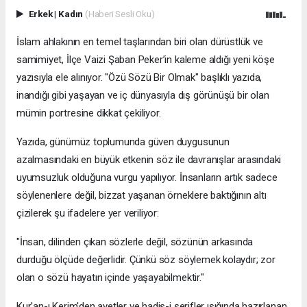
Erkek
|
Kadın
(Haberi Sesli Oku)
İslam ahlakının en temel taşlarından biri olan dürüstlük ve
samimiyet, İlçe Vaizi Şaban Peker’in kaleme aldığı yeni köşe
yazısıyla ele alınıyor. "Özü Sözü Bir Olmak" başlıklı yazıda,
inandığı gibi yaşayan ve iç dünyasıyla dış görünüşü bir olan
mümin portresine dikkat çekiliyor.
​Yazıda, günümüz toplumunda güven duygusunun
azalmasındaki en büyük etkenin söz ile davranışlar arasındaki
uyumsuzluk olduğuna vurgu yapılıyor. İnsanların artık sadece
söylenenlere değil, bizzat yaşanan örneklere baktığının altı
çizilerek şu ifadelere yer veriliyor:
​"İnsan, dilinden çıkan sözlerle değil, sözünün arkasında
durduğu ölçüde değerlidir. Çünkü söz söylemek kolaydır; zor
olan o sözü hayatın içinde yaşayabilmektir."
​Kur'an-ı Kerim'den ayetler ve hadis-i şerifler ışığında hazırlanan