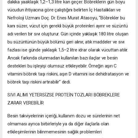
dakika yaaklaşık 1,2–1,3 litre kan geçer. Böbreklerin gün boyu
vücudun ihtiyacına göre çalıştığını belirten İç Hastalıkları ve
Nefroloji Uzmanı Doç. Dr. Enes Murat Atasoyu, “Böbrekler bu
kanı süzer, vücut için gerekli büyük proteinleri ayırır ve süzüntü
adı verilen bir sıvı oluşturur. Gün içinde yaklaşık 180 litre oluşan
bu süzüntünün büyük bölümü geri alınır, atık maddeler ve sıvı
fazlası ise günde yaklaşık 1,5–2 litre idrar olarak vücuttan atılır.
Ancak farkında olunmadan kullanılan bazı ilaçlar ve besin
destekleri bu işleyişi olumsuz etkileyebilir. Örneğin aşırı C
vitamini böbrek taşı riskini, aşırı D vitamini ise dehidratasyon ve
böbrek taşı riskini artırabilir” dedi.
SIVI ALIMI YETERSİZSE PROTEİN TOZLARI BÖBREKLERE
ZARAR VEREBİLİR
Besin takviyelerinin içeriği, kullanım dozu ve sürelerinin net
olmaması ayrıca birbirleriyle ya da diğer ilaçlarla olan
etkileşimlerinin bilinmemesinin sağlık problemleri