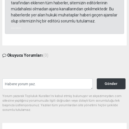
tarafından eklenen tüm haberler, sitemizin editörlerinin
müdahalesi olmadan ajans kanallarından çekilmektedir. Bu
haberlerde yer alan hukuki muhataplar haberi geçen ajanslar
olup sitemizin hiç bir editörü sorumlu tutulamaz.
akyazı haberleri
Okuyucu Yorumları
(0)
Gönder
Yorum yazarak Topluluk Kuralları’nı kabul etmiş bulunuyor ve akyazimeydan.com
sitesine yaptığınız yorumunuzla ilgili doğrudan veya dolaylı tüm sorumluluğu tek
başınıza üstleniyorsunuz. Yazılan tüm yorumlardan site yönetimi hiçbir şekilde
sorumlu tutulamaz.