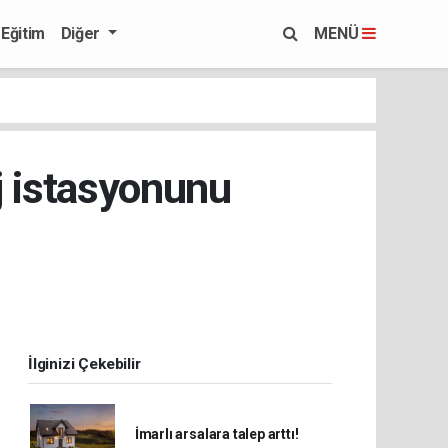
Eğitim
Diğer
MENÜ
j istasyonunu
İlginizi Çekebilir
İmarlı arsalara talep arttı!