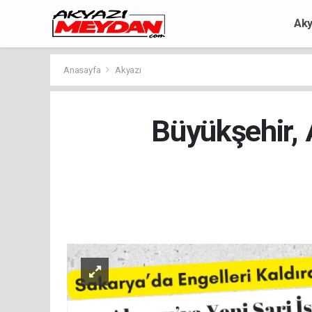
Aky
Anasayfa
Akyazı
Büyükşehir, 