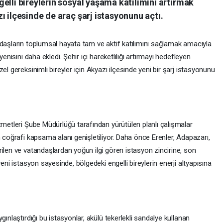
elli bireylerin sosyal yaşama katılımını artırmak
ı ilçesinde de araç şarj istasyonunu açtı.
ndaşların toplumsal hayata tam ve aktif katılımını sağlamak amacıyla
enisini daha ekledi. Şehir içi hareketliliği artırmayı hedefleyen
el gereksinimli bireyler için Akyazı ilçesinde yeni bir şarj istasyonunu
zmetleri Şube Müdürlüğü tarafından yürütülen planlı çalışmalar
n coğrafi kapsama alanı genişletiliyor. Daha önce Erenler, Adapazarı,
ilen ve vatandaşlardan yoğun ilgi gören istasyon zincirine, son
eni istasyon sayesinde, bölgedeki engelli bireylerin enerji altyapısına
gınlaştırdığı bu istasyonlar, akülü tekerlekli sandalye kullanan