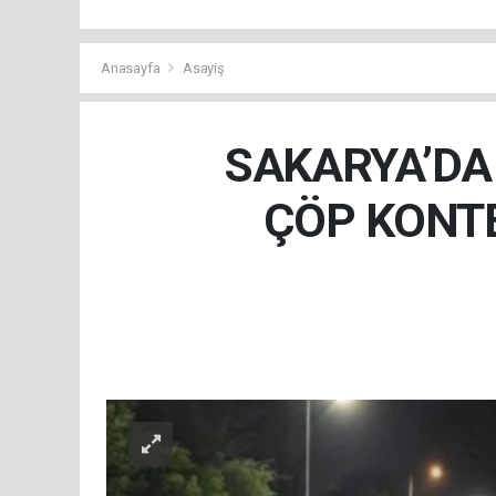
Anasayfa
Asayiş
SAKARYA’DA 
ÇÖP KONT