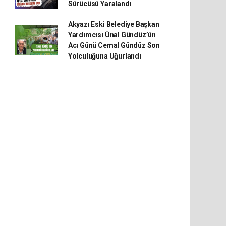
Sürücüsü Yaralandı
Akyazı Eski Belediye Başkan
Yardımcısı Ünal Gündüz’ün
Acı Günü Cemal Gündüz Son
Yolculuğuna Uğurlandı