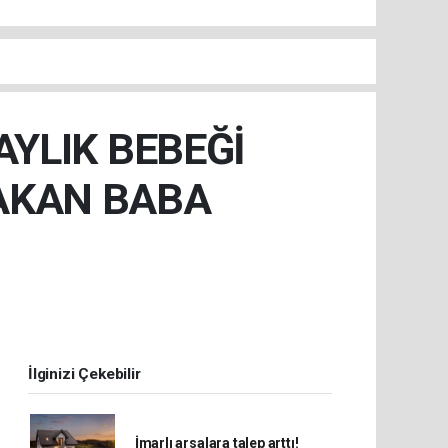
AYLIK BEBEĞİ
AKAN BABA
İlginizi Çekebilir
İmarlı arsalara talep arttı!