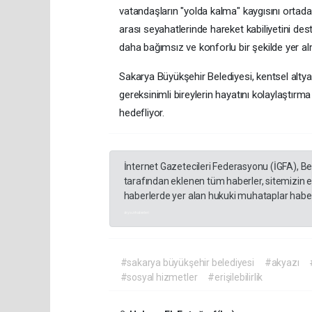
vatandaşların "yolda kalma" kaygısını ortadan
arası seyahatlerinde hareket kabiliyetini de
daha bağımsız ve konforlu bir şekilde yer al
​Sakarya Büyükşehir Belediyesi, kentsel alty
gereksinimli bireylerin hayatını kolaylaştı
hedefliyor.
İnternet Gazetecileri Federasyonu (İGFA), B
tarafından eklenen tüm haberler, sitemizin 
haberlerde yer alan hukuki muhataplar haberi
akyazı haberleri
#sakarya büyükşehir belediyesi
#akyazı
#sosyal hizmetler
#erişilebilirlik