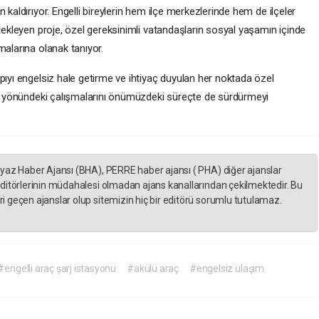
 kaldırıyor. Engelli bireylerin hem ilçe merkezlerinde hem de ilçeler
stekleyen proje, özel gereksinimli vatandaşların sosyal yaşamın içinde
malarına olanak tanıyor.
apıyı engelsiz hale getirme ve ihtiyaç duyulan her noktada özel
rma yönündeki çalışmalarını önümüzdeki süreçte de sürdürmeyi
eyaz Haber Ajansı (BHA), PERRE haber ajansı ( PHA) diğer ajanslar
editörlerinin müdahalesi olmadan ajans kanallarından çekilmektedir. Bu
 geçen ajanslar olup sitemizin hiç bir editörü sorumlu tutulamaz.
#engelli araç şarj istasyonu
#akülü araç
#engelsiz ulaşım