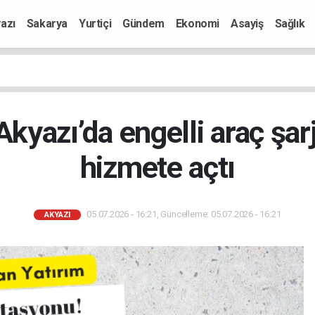
azı
Sakarya
Yurtiçi
Gündem
Ekonomi
Asayiş
Sağlık
Akyazı’da engelli araç şar
hizmete açtı
05.07.2026 - 16:21, Güncelleme: 05.07.2026 - 16:21
AKYAZI