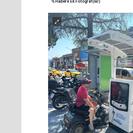
Habere Ek Fotoğraf(lar)