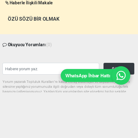
Haberle İlişkili Makale
ÖZÜ SÖZÜ BİR OLMAK
Okuyucu Yorumları
(0)
Gönder
WhatsApp İhbar Hattı
Yorum yazarak Topluluk Kuralları’nı kabul etmiş bulunuyor ve akyazimeydan.com
sitesine yaptığınız yorumunuzla ilgili doğrudan veya dolaylı tüm sorumluluğu tek
başınıza üstleniyorsunuz. Yazılan tüm yorumlardan site yönetimi hiçbir şekilde
sorumlu tutulamaz.
haber paketi
haber scripti
haber yazılımı