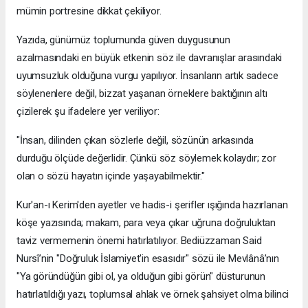
mümin portresine dikkat çekiliyor.
​Yazıda, günümüz toplumunda güven duygusunun
azalmasındaki en büyük etkenin söz ile davranışlar arasındaki
uyumsuzluk olduğuna vurgu yapılıyor. İnsanların artık sadece
söylenenlere değil, bizzat yaşanan örneklere baktığının altı
çizilerek şu ifadelere yer veriliyor:
​"İnsan, dilinden çıkan sözlerle değil, sözünün arkasında
durduğu ölçüde değerlidir. Çünkü söz söylemek kolaydır; zor
olan o sözü hayatın içinde yaşayabilmektir."
​Kur'an-ı Kerim'den ayetler ve hadis-i şerifler ışığında hazırlanan
köşe yazısında; makam, para veya çıkar uğruna doğruluktan
taviz vermemenin önemi hatırlatılıyor. Bediüzzaman Said
Nursî’nin "Doğruluk İslamiyet'in esasıdır" sözü ile Mevlânâ’nın
"Ya göründüğün gibi ol, ya olduğun gibi görün" düsturunun
hatırlatıldığı yazı, toplumsal ahlak ve örnek şahsiyet olma bilinci