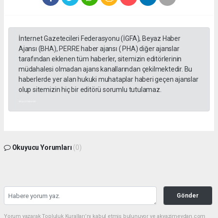
İnternet Gazetecileri Federasyonu (İGFA), Beyaz Haber
Ajansı (BHA), PERRE haber ajansı ( PHA) diğer ajanslar
tarafından eklenen tüm haberler, sitemizin editörlerinin
müdahalesi olmadan ajans kanallarından çekilmektedir. Bu
haberlerde yer alan hukuki muhataplar haberi geçen ajanslar
olup sitemizin hiç bir editörü sorumlu tutulamaz.
akyazı haberleri
Okuyucu Yorumları
(0)
Gönder
Yorum yazarak Topluluk Kuralları’nı kabul etmiş bulunuyor ve akyazimeydan.com