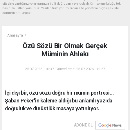
sitesine yaptığınız yorumunuzla ilgili doğrudan veya dolaylı tüm sorumluluğu tek
başınıza üstleniyorsunuz. Yazılan tüm yorumlardan site yönetimi hiçbir şekilde
sorumlu tutulamaz.
Anasayfa
Özü Sözü Bir Olmak Gerçek
Müminin Ahlakı
25.07.2026 - 10:37, Güncelleme: 25.07.2026 - 12:57
İçi dışı bir, özü sözü doğru bir mümin portresi...
Şaban Peker'in kaleme aldığı bu anlamlı yazıda
doğruluk ve dürüstlük masaya yatırılıyor.
ABONE OL