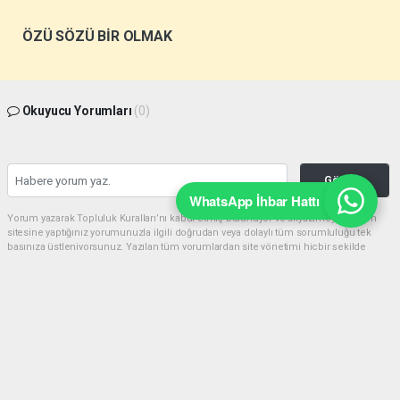
ÖZÜ SÖZÜ BİR OLMAK
Okuyucu Yorumları
(0)
Gönder
WhatsApp İhbar Hattı
Yorum yazarak Topluluk Kuralları’nı kabul etmiş bulunuyor ve akyazimeydan.com
sitesine yaptığınız yorumunuzla ilgili doğrudan veya dolaylı tüm sorumluluğu tek
başınıza üstleniyorsunuz. Yazılan tüm yorumlardan site yönetimi hiçbir şekilde
sorumlu tutulamaz.
haber paketi
haber scripti
haber yazılımı
Tüm hakları saklı tutulmaktadır.Copyright 2026©