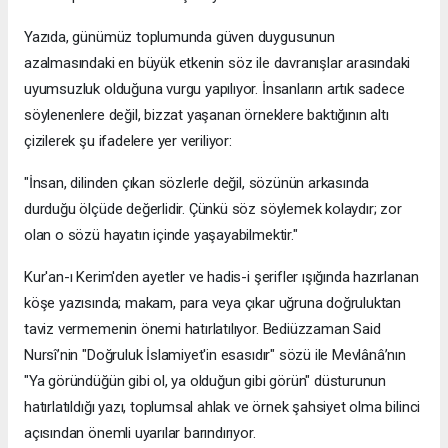
​Yazıda, günümüz toplumunda güven duygusunun
azalmasındaki en büyük etkenin söz ile davranışlar arasındaki
uyumsuzluk olduğuna vurgu yapılıyor. İnsanların artık sadece
söylenenlere değil, bizzat yaşanan örneklere baktığının altı
çizilerek şu ifadelere yer veriliyor:
​"İnsan, dilinden çıkan sözlerle değil, sözünün arkasında
durduğu ölçüde değerlidir. Çünkü söz söylemek kolaydır; zor
olan o sözü hayatın içinde yaşayabilmektir."
​Kur'an-ı Kerim'den ayetler ve hadis-i şerifler ışığında hazırlanan
köşe yazısında; makam, para veya çıkar uğruna doğruluktan
taviz vermemenin önemi hatırlatılıyor. Bediüzzaman Said
Nursî’nin "Doğruluk İslamiyet'in esasıdır" sözü ile Mevlânâ’nın
"Ya göründüğün gibi ol, ya olduğun gibi görün" düsturunun
hatırlatıldığı yazı, toplumsal ahlak ve örnek şahsiyet olma bilinci
açısından önemli uyarılar barındırıyor.