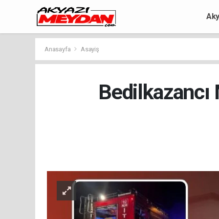
Aky
Anasayfa
Asayiş
Bedilkazancı 