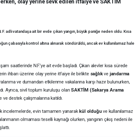
rken, olay yerine sevk edilen itfaiye ve SAKTİM
. adlı vatandaşa ait bir evde çıkan yangın, büyük paniğe neden oldu. Kısa
yoğun çabasıyla kontrol altına alınarak söndürüldü, ancak ev kullanılamaz hale
am saatlerinde N.F.'ye ait evde başladı. Çıkan alevler kısa sürede
n ihbarı üzerine olay yerine itfaiye ile birlikte
sağlık
ve
jandarma
ı yaralanma ve dumandan etkilenme vakalarına karşı hazır bulunurken,
ı. Ayrıca, sivil toplum kuruluşu olan
SAKTİM (Sakarya Arama
 ve destek çalışmalarına katıldı.
ilk incelemelerde, evin tamamen yanarak
kül olduğu
ve kullanılamaz
aralanmanın olmaması teselli kaynağı olurken, yangının çıkış nedeni ile
lattı.