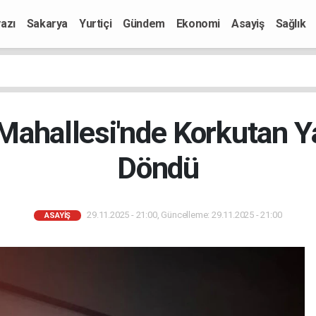
azı
Sakarya
Yurtiçi
Gündem
Ekonomi
Asayiş
Sağlık
Mahallesi'nde Korkutan Y
Döndü
29.11.2025 - 21:00, Güncelleme: 29.11.2025 - 21:00
ASAYIŞ