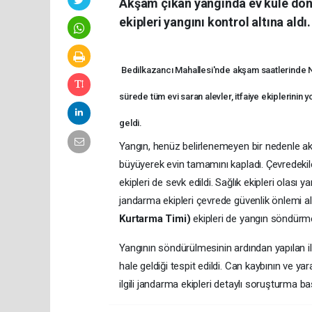
Akşam çıkan yangında ev küle döne
ekipleri yangını kontrol altına aldı.
Bedilkazancı Mahallesi'nde akşam saatlerinde N.F
sürede tüm evi saran alevler, itfaiye ekiplerinin 
geldi.
Yangın, henüz belirlenemeyen bir nedenle akş
büyüyerek evin tamamını kapladı. Çevredekileri
ekipleri de sevk edildi. Sağlık ekipleri olas
jandarma ekipleri çevrede güvenlik önlemi ald
Kurtarma Timi)
ekipleri de yangın söndürme
Yangının söndürülmesinin ardından yapılan 
hale geldiği tespit edildi. Can kaybının ve y
ilgili jandarma ekipleri detaylı soruşturma baş