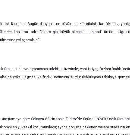
r risk kapıdadır. Bugün dünyanın en büyük fındık üreticisi olan ülkemiz, yanlış
kelere kaptırmaktadır. Ferrero gibi büyük alıcıların alternatif üretim bölgeleri
ülmesine yol açacaktır. “
üreticisi dünya piyasasının talebinin üzerinde, yani ihtiyaç fazlası fındık üretir
 daha da yoksullaşması ve fındık üretiminin sürdürülebilirliğinin tehlikeye girmesi
Araştırmaya göre Sakarya 83 bin tonla Türkiye’de üçüncü büyük fındık üreticisi
sizlik oranı en yüksek il konumundadır; ayrıca doğuşta beklenen yaşam süresinin en