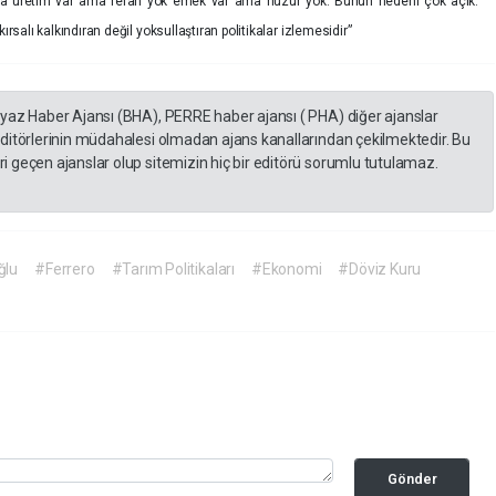
a’da üretim var ama refah yok emek var ama huzur yok. Bunun nedeni çok açık:
ırsalı kalkındıran değil yoksullaştıran politikalar izlemesidir”
eyaz Haber Ajansı (BHA), PERRE haber ajansı ( PHA) diğer ajanslar
editörlerinin müdahalesi olmadan ajans kanallarından çekilmektedir. Bu
 geçen ajanslar olup sitemizin hiç bir editörü sorumlu tutulamaz.
ğlu
#Ferrero
#Tarım Politikaları
#Ekonomi
#Döviz Kuru
Gönder