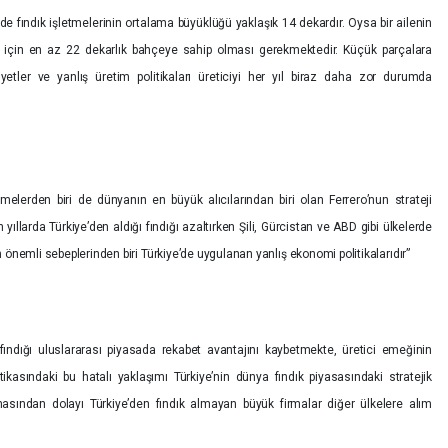
’de fındık işletmelerinin ortalama büyüklüğü yaklaşık 14 dekardır. Oysa bir ailenin
si için en az 22 dekarlık bahçeye sahip olması gerekmektedir. Küçük parçalara
yetler ve yanlış üretim politikaları üreticiyi her yıl biraz daha zor durumda
elerden biri de dünyanın en büyük alıcılarından biri olan Ferrero’nun strateji
n yıllarda Türkiye’den aldığı fındığı azaltırken Şili, Gürcistan ve ABD gibi ülkelerde
 önemli sebeplerinden biri Türkiye’de uygulanan yanlış ekonomi politikalarıdır”
ındığı uluslararası piyasada rekabet avantajını kaybetmekte, üretici emeğinin
itikasındaki bu hatalı yaklaşımı Türkiye’nin dünya fındık piyasasındaki stratejik
asından dolayı Türkiye’den fındık almayan büyük firmalar diğer ülkelere alım