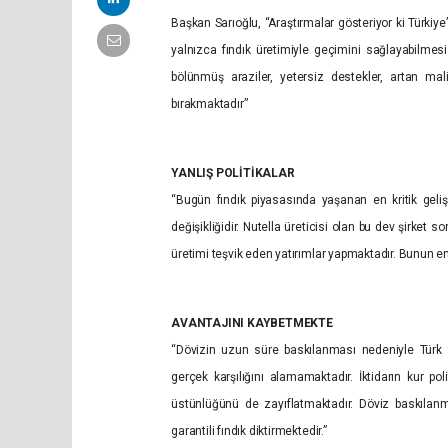
Başkan Sarıoğlu, “Araştırmalar gösteriyor ki Türkiye
yalnızca fındık üretimiyle geçimini sağlayabilme
bölünmüş araziler, yetersiz destekler, artan mali
bırakmaktadır”
YANLIŞ POLİTİKALAR
“Bugün fındık piyasasında yaşanan en kritik gelişm
değişikliğidir. Nutella üreticisi olan bu dev şirket so
üretimi teşvik eden yatırımlar yapmaktadır. Bunun en
AVANTAJINI KAYBETMEKTE
“Dövizin uzun süre baskılanması nedeniyle Türk f
gerçek karşılığını alamamaktadır. İktidarın kur pol
üstünlüğünü de zayıflatmaktadır. Döviz baskılanm
garantili fındık diktirmektedir.”