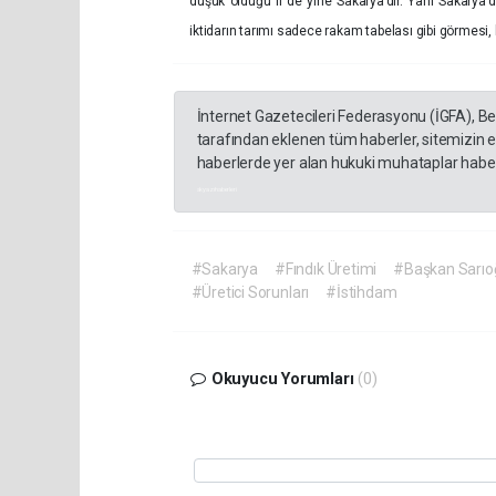
düşük olduğu il de yine Sakarya’dır. Yani Sakary
iktidarın tarımı sadece rakam tabelası gibi görmesi, k
İnternet Gazetecileri Federasyonu (İGFA), B
tarafından eklenen tüm haberler, sitemizin 
haberlerde yer alan hukuki muhataplar haberi
akyazı haberleri
#Sakarya
#Fındık Üretimi
#Başkan Sarıo
#Üretici Sorunları
#İstihdam
Okuyucu Yorumları
(0)