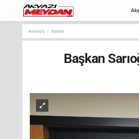
Aky
Anasayfa
Siyaset
Başkan Sarıoğ