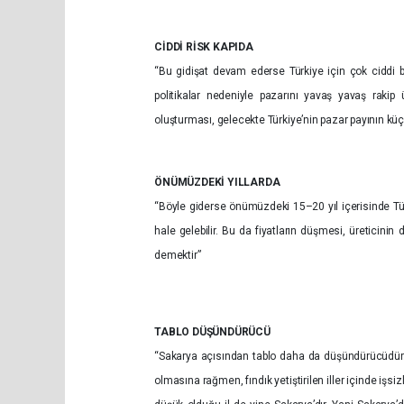
CİDDİ RİSK KAPIDA
“Bu gidişat devam ederse Türkiye için çok ciddi bi
politikalar nedeniyle pazarını yavaş yavaş rakip ül
oluşturması, gelecekte Türkiye’nin pazar payının küç
ÖNÜMÜZDEKİ YILLARDA
“Böyle giderse önümüzdeki 15–20 yıl içerisinde Türk 
hale gelebilir. Bu da fiyatların düşmesi, üreticinin
demektir”
TABLO DÜŞÜNDÜRÜCÜ
“Sakarya açısından tablo daha da düşündürücüdür. 
olmasına rağmen, fındık yetiştirilen iller içinde iş