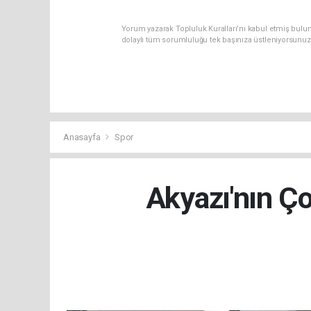
Yorum yazarak Topluluk Kuralları’nı kabul etmiş bulu
dolaylı tüm sorumluluğu tek başınıza üstleniyorsunuz
Anasayfa
Spor
Akyazı'nın Ço