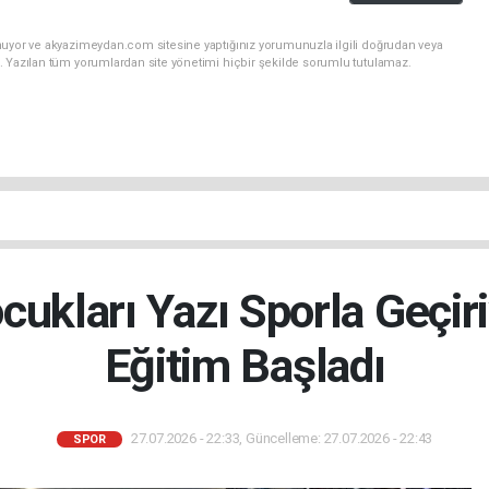
nuyor ve akyazimeydan.com sitesine yaptığınız yorumunuzla ilgili doğrudan veya
. Yazılan tüm yorumlardan site yönetimi hiçbir şekilde sorumlu tutulamaz.
cukları Yazı Sporla Geçir
Eğitim Başladı
27.07.2026 - 22:33, Güncelleme: 27.07.2026 - 22:43
SPOR