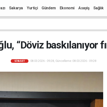
azı
Sakarya
Yurtiçi
Gündem
Ekonomi
Asayiş
Sağlık
lu, “Döviz baskılanıyor fı
08.03.2026 - 09:28, Güncelleme: 08.03.2026 - 09:28
SIYASET