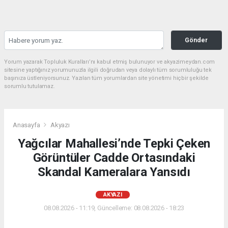
Gönder
Yorum yazarak Topluluk Kuralları’nı kabul etmiş bulunuyor ve akyazimeydan.com
sitesine yaptığınız yorumunuzla ilgili doğrudan veya dolaylı tüm sorumluluğu tek
başınıza üstleniyorsunuz. Yazılan tüm yorumlardan site yönetimi hiçbir şekilde
sorumlu tutulamaz.
Anasayfa
Akyazı
Yağcılar Mahallesi’nde Tepki Çeken
Görüntüler Cadde Ortasındaki
Skandal Kameralara Yansıdı
AKYAZI
08.08.2026 - 11:19, Güncelleme: 08.08.2026 - 18:23