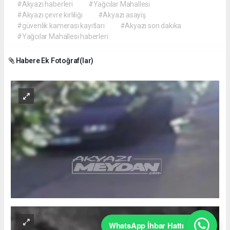
#Akyazı haberleri
#Yağcılar Mahallesi
#Akyazı çevre kirliliği
#Akyazı asayiş
#güvenlik kamerası kayıtları
#Akyazı son dakika
#Yağcılar Mahallesi haberleri
Habere Ek Fotoğraf(lar)
WhatsApp İhbar Hattı