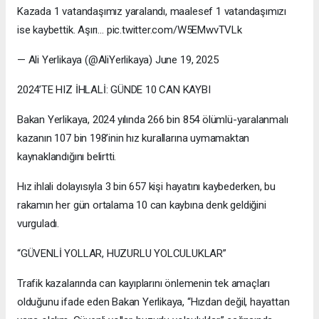
Kazada 1 vatandaşımız yaralandı, maalesef 1 vatandaşımızı
ise kaybettik. Aşırı… pic.twitter.com/W5EMwvTVLk
— Ali Yerlikaya (@AliYerlikaya) June 19, 2025
2024’TE HIZ İHLALİ: GÜNDE 10 CAN KAYBI
Bakan Yerlikaya, 2024 yılında 266 bin 854 ölümlü-yaralanmalı
kazanın 107 bin 198’inin hız kurallarına uymamaktan
kaynaklandığını belirtti.
Hız ihlali dolayısıyla 3 bin 657 kişi hayatını kaybederken, bu
rakamın her gün ortalama 10 can kaybına denk geldiğini
vurguladı.
“GÜVENLİ YOLLAR, HUZURLU YOLCULUKLAR”
Trafik kazalarında can kayıplarını önlemenin tek amaçları
olduğunu ifade eden Bakan Yerlikaya, “Hızdan değil, hayattan