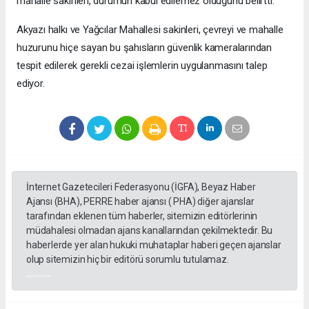
mahalle sakinleri, durumun kabul edilemez olduğunu belirtti.
Akyazı halkı ve Yağcılar Mahallesi sakinleri, çevreyi ve mahalle
huzurunu hiçe sayan bu şahısların güvenlik kameralarından
tespit edilerek gerekli cezai işlemlerin uygulanmasını talep
ediyor.
İnternet Gazetecileri Federasyonu (İGFA), Beyaz Haber
Ajansı (BHA), PERRE haber ajansı ( PHA) diğer ajanslar
tarafından eklenen tüm haberler, sitemizin editörlerinin
müdahalesi olmadan ajans kanallarından çekilmektedir. Bu
haberlerde yer alan hukuki muhataplar haberi geçen ajanslar
olup sitemizin hiç bir editörü sorumlu tutulamaz.
akyazı haberleri