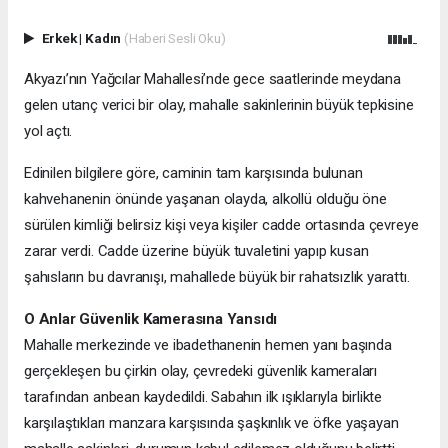
Erkek
|
Kadın
(Haberi Sesli Oku)
Akyazı’nın Yağcılar Mahallesi’nde gece saatlerinde meydana
gelen utanç verici bir olay, mahalle sakinlerinin büyük tepkisine
yol açtı.
Edinilen bilgilere göre, caminin tam karşısında bulunan
kahvehanenin önünde yaşanan olayda, alkollü olduğu öne
sürülen kimliği belirsiz kişi veya kişiler cadde ortasında çevreye
zarar verdi. Cadde üzerine büyük tuvaletini yapıp kusan
şahısların bu davranışı, mahallede büyük bir rahatsızlık yarattı.
O Anlar Güvenlik Kamerasına Yansıdı
Mahalle merkezinde ve ibadethanenin hemen yanı başında
gerçekleşen bu çirkin olay, çevredeki güvenlik kameraları
tarafından anbean kaydedildi. Sabahın ilk ışıklarıyla birlikte
karşılaştıkları manzara karşısında şaşkınlık ve öfke yaşayan