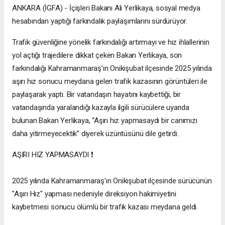
ANKARA (İGFA) - İçişleri Bakanı Ali Yerlikaya, sosyal medya
hesabından yaptığı farkındalık paylaşımlarını sürdürüyor.
Trafik güvenliğine yönelik farkındalığı artırmayı ve hız ihlallerinin
yol açtığı trajedilere dikkat çeken Bakan Yerlikaya, son
farkındalığı Kahramanmaraş’ın Onikişubat ilçesinde 2025 yılında
aşırı hız sonucu meydana gelen trafik kazasının görüntüleri ile
paylaşarak yaptı. Bir vatandaşın hayatını kaybettiği, bir
vatandaşında yaralandığı kazayla ilgili sürücülere uyarıda
bulunan Bakan Yerlikaya, “Aşırı hız yapmasaydı bir canımızı
daha yitirmeyecektik” diyerek üzüntüsünü dile getirdi.
AŞIRI HIZ YAPMASAYDI ❗️
2025 yılında Kahramanmaraş'ın Onikişubat ilçesinde sürücünün
"Aşırı Hız" yapması nedeniyle direksiyon hakimiyetini
kaybetmesi sonucu ölümlü bir trafik kazası meydana geldi.