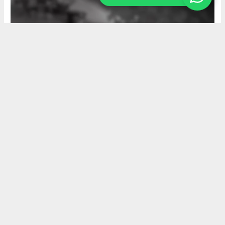
Okuyucu Yorumları
(0)
Gönder
Yorum yazarak Topluluk Kuralları’nı kabul etmiş bulunuyor ve
akyazimeydan.com sitesine yaptığınız yorumunuzla ilgili doğrudan veya
dolaylı tüm sorumluluğu tek başınıza üstleniyorsunuz. Yazılan tüm
yorumlardan site yönetimi hiçbir şekilde sorumlu tutulamaz.