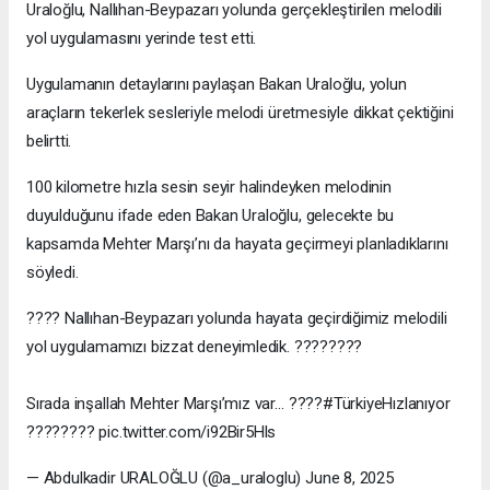
Uraloğlu, Nallıhan-Beypazarı yolunda gerçekleştirilen melodili
yol uygulamasını yerinde test etti.
Uygulamanın detaylarını paylaşan Bakan Uraloğlu, yolun
araçların tekerlek sesleriyle melodi üretmesiyle dikkat çektiğini
belirtti.
100 kilometre hızla sesin seyir halindeyken melodinin
duyulduğunu ifade eden Bakan Uraloğlu, gelecekte bu
kapsamda Mehter Marşı’nı da hayata geçirmeyi planladıklarını
söyledi.
???? Nallıhan-Beypazarı yolunda hayata geçirdiğimiz melodili
yol uygulamamızı bizzat deneyimledik. ????️????
Sırada inşallah Mehter Marşı’mız var… ????#TürkiyeHızlanıyor
???????? pic.twitter.com/i92Bir5Hls
— Abdulkadir URALOĞLU (@a_uraloglu) June 8, 2025