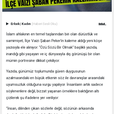
Erkek
|
Kadın
(Haberi Sesli Oku)
İslam ahlakının en temel taşlarından biri olan dürüstlük ve
samimiyet, İlçe Vaizi Şaban Peker’in kaleme aldığı yeni köşe
yazısıyla ele alınıyor. "Özü Sözü Bir Olmak" başlıklı yazıda,
inandığı gibi yaşayan ve iç dünyasıyla dış görünüşü bir olan
mümin portresine dikkat çekiliyor.
​Yazıda, günümüz toplumunda güven duygusunun
azalmasındaki en büyük etkenin söz ile davranışlar arasındaki
uyumsuzluk olduğuna vurgu yapılıyor. İnsanların artık sadece
söylenenlere değil, bizzat yaşanan örneklere baktığının altı
çizilerek şu ifadelere yer veriliyor:
​"İnsan, dilinden çıkan sözlerle değil, sözünün arkasında