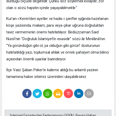
durduğu ölçüde değerlidir. Çünkü söz söylemek kolaydır; zor
olan o sözü hayatın içinde yaşayabilmektir."
​Kur'an-ı Kerim'den ayetler ve hadis-i şerifler ışığında hazırlanan
köşe yazısında; makam, para veya çıkar uğruna doğruluktan
taviz vermemenin önemi hatırlatılıyor. Bediüzzaman Said
Nursî’nin "Doğruluk İslamiyet'in esasıdır" sözü ile Mevlânâ’nın
"Ya göründüğün gibi ol, ya olduğun gibi görün" düsturunun
hatırlatıldığı yazı, toplumsal ahlak ve örnek şahsiyet olma bilinci
açısından önemli uyarılar barındırıyor.
​İlçe Vaizi Şaban Peker’in kaleme aldığı bu anlamlı yazının
tamamına haber sitemiz üzerinden ulaşabilirsiniz.
İnternet Gazetecileri Federasyonu (İGFA), Beyaz Haber